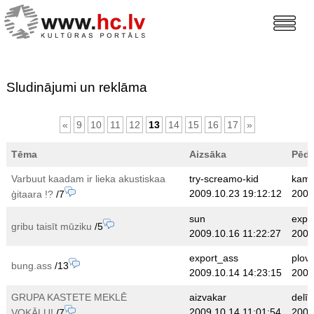
Sludinājumi un reklāma
«
9
10
11
12
13
14
15
16
17
»
Tēma
Aizsāka
Pēdē
Varbuut kaadam ir lieka akustiskaa
try-screamo-kid
kam
2009.10.23 19:12:12
2009
ģitaara !?
/7
sun
expo
gribu taisīt mūziku
/5
2009.10.16 11:22:27
2009
export_ass
plov
bung.ass
/13
2009.10.14 14:23:15
2009
GRUPA KASTETE MEKLĒ
aizvakar
delīri
2009.10.14 11:01:54
2009
VOKĀLU!
/7