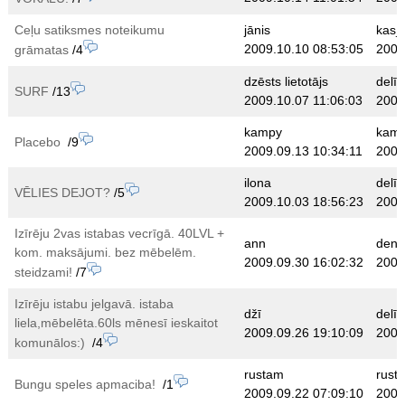
Ceļu satiksmes noteikumu
jānis
kas_
2009.10.10 08:53:05
2009
grāmatas
/4
dzēsts lietotājs
delīri
SURF
/13
2009.10.07 11:06:03
2009
kampy
kam
Placebo
/9
2009.09.13 10:34:11
2009
ilona
delīri
VĒLIES DEJOT?
/5
2009.10.03 18:56:23
2009
Izīrēju 2vas istabas vecrīgā. 40LVL +
ann
deni
kom. maksājumi. bez mēbelēm.
2009.09.30 16:02:32
2009
steidzami!
/7
Izīrēju istabu jelgavā. istaba
džī
delīri
liela,mēbelēta.60ls mēnesī ieskaitot
2009.09.26 19:10:09
2009
komunālos:)
/4
rustam
rust
Bungu speles apmaciba!
/1
2009.09.22 07:09:10
2009