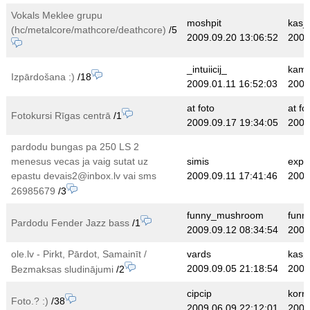
Vokals Meklee grupu
moshpit
kas_
(hc/metalcore/mathcore/deathcore)
/5
2009.09.20 13:06:52
2009
_intuiicij_
kam
Izpārdošana :)
/18
2009.01.11 16:52:03
2009
at foto
at fo
Fotokursi Rīgas centrā
/1
2009.09.17 19:34:05
2009
pardodu bungas pa 250 LS 2
menesus vecas ja vaig sutat uz
simis
expo
epastu devais2@inbox.lv vai sms
2009.09.11 17:41:46
2009
26985679
/3
funny_mushroom
funn
Pardodu Fender Jazz bass
/1
2009.09.12 08:34:54
2009
ole.lv - Pirkt, Pārdot, Samainīt /
vards
kaspa
2009.09.05 21:18:54
2009
Bezmaksas sludinājumi
/2
cipcip
korn
Foto.? :)
/38
2009.06.09 22:12:01
2009