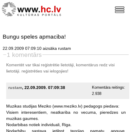
Bungu speles apmaciba!
22.09.2009 07:09:10 aizsāka rustam
1 komentārs
Komentēt var tikai reģistrētie lietotāji, komentārus redz visi
lietotāji.
reģistrēties
vai ielogojies!
rustam
, 22.09.2009. 07:09:38
Komentāra reitings:
2.938
Muzikas
studijas
Meziko
(www.meziko.lv)
pedagogs
piedava:
Visiem
interesentiem,
neatkariba
no
vecuma,
pieredzes
un
muzikas
gaumes.
Nodarbibas
notiek
individuali,
Riga.
Nodarbibu
sastava
ietilpst
teorijas
pamatu
apguve,