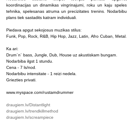
koordinacijas
un
dinamikas
vingrinajumi,
roku
un
kaju
speles
tehnika,
spelesanas
atruma
un
precizitates
trenins.
Nodarbibu
plans
tiek
sastadits
katram
individuali.
Piedava
apgut
sekojosus
muzikas
stilus:
Funk,
Pop,
Rock,
R&B,
Hip
Hop,
Jazz,
Latin,
Afro
Cuban,
Metal.
Ka
ari:
Drum`n`
bass,
Jungle,
Dub,
House
uz
akustiskam
bungam.
Nodarbiba
ilgst
1
stundu.
Cena
-
7
ls/nod.
Nodarbibu
intensitate
-
1
reizi
nedela.
Griezties
privati.
www.myspace.com/rustamdrummer
draugiem.lv/Distantlight
draugiem.lv/trendkillmethod
draugiem.lv/screampiece