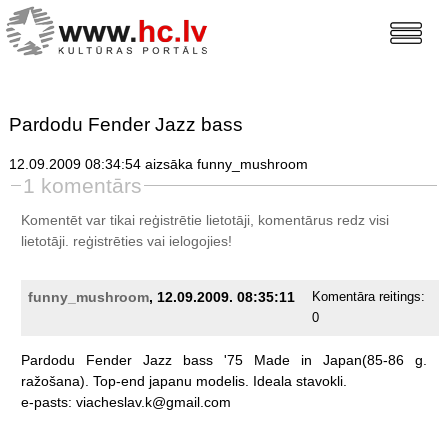
Pardodu Fender Jazz bass
12.09.2009 08:34:54 aizsāka funny_mushroom
1 komentārs
Komentēt var tikai reģistrētie lietotāji, komentārus redz visi
lietotāji.
reģistrēties
vai ielogojies!
funny_mushroom
, 12.09.2009. 08:35:11
Komentāra reitings:
0
Pardodu
Fender
Jazz
bass
'75
Made
in
Japan(85-86
g.
ražošana).
Top-end
japanu
modelis.
Ideala
stavokli.
e-pasts:
viacheslav.k@gmail.com