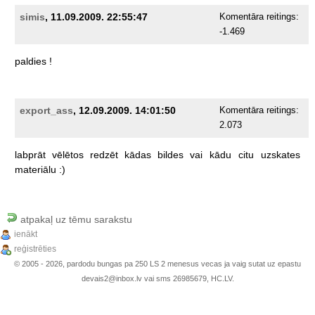
simis
, 11.09.2009. 22:55:47
Komentāra reitings:
-1.469
paldies
!
export_ass
, 12.09.2009. 14:01:50
Komentāra reitings:
2.073
labprāt
vēlētos
redzēt
kādas
bildes
vai
kādu
citu
uzskates
materiālu
:)
atpakaļ uz tēmu sarakstu
ienākt
reģistrēties
© 2005 - 2026, pardodu bungas pa 250 LS 2 menesus vecas ja vaig sutat uz epastu
devais2@inbox.lv vai sms 26985679, HC.LV.