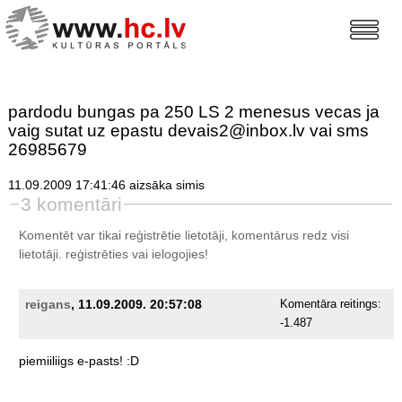
pardodu bungas pa 250 LS 2 menesus vecas ja
vaig sutat uz epastu devais2@inbox.lv vai sms
26985679
11.09.2009 17:41:46 aizsāka simis
3 komentāri
Komentēt var tikai reģistrētie lietotāji, komentārus redz visi
lietotāji.
reģistrēties
vai ielogojies!
reigans
, 11.09.2009. 20:57:08
Komentāra reitings:
-1.487
piemiiliigs
e-pasts!
:D