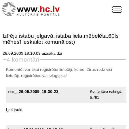
Izīrēju istabu jelgavā. istaba liela,mēbelēta.60ls
mēnesī ieskaitot komunālos:)
26.09.2009 19:10:09 aizsāka džī
4 komentāri
Komentēt var tikai reģistrētie lietotāji, komentārus redz visi
lietotāji.
reģistrēties
vai ielogojies!
rxx_
, 26.09.2009. 19:30:23
Komentāra reitings:
6.791
Ļoti
jauki.