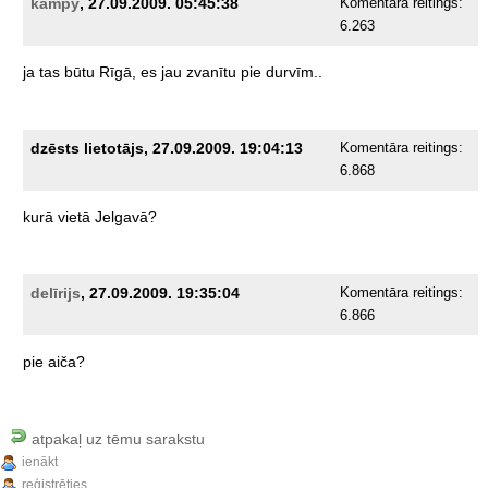
kampy
, 27.09.2009. 05:45:38
Komentāra reitings:
6.263
ja
tas
būtu
Rīgā,
es
jau
zvanītu
pie
durvīm..
dzēsts lietotājs, 27.09.2009. 19:04:13
Komentāra reitings:
6.868
kurā
vietā
Jelgavā?
delīrijs
, 27.09.2009. 19:35:04
Komentāra reitings:
6.866
pie
aiča?
atpakaļ uz tēmu sarakstu
ienākt
reģistrēties