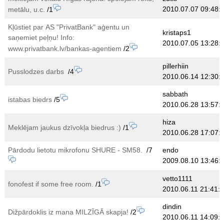
2010.07.07 09:48:
metālu, u.c.
/1
Kļūstiet par АS "PrivatBank" aģentu un
kristaps1
saņemiet peļņu! Info:
2010.07.05 13:28:
www.privatbank.lv/bankas-agentiem
/2
pillerhiin
Pusslodzes darbs
/4
2010.06.14 12:30:
sabbath
istabas biedrs
/5
2010.06.28 13:57:
hiza
Meklējam jaukus dzīvokļa biedrus :)
/1
2010.06.28 17:07:
Pārdodu lietotu mikrofonu SHURE - SM58.
/7
endo
2009.08.10 13:46:
vetto1111
fonofest if some free room.
/1
2010.06.11 21:41:
dindin
Dižpārdoklis iz mana MILZĪGĀ skapja!
/2
2010.06.11 14:09: