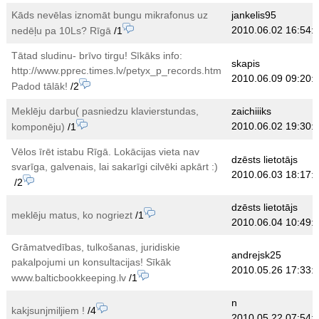
Kāds nevēlas iznomāt bungu mikrafonus uz
jankelis95
2010.06.02 16:54:
nedēļu pa 10Ls? Rīgā
/1
Tātad sludinu- brīvo tirgu! Sīkāks info:
skapis
http://www.pprec.times.lv/petyx_p_records.htm
2010.06.09 09:20:
Padod tālāk!
/2
Meklēju darbu( pasniedzu klavierstundas,
zaichiiiks
2010.06.02 19:30:
komponēju)
/1
Vēlos īrēt istabu Rīgā. Lokācijas vieta nav
dzēsts lietotājs
svarīga, galvenais, lai sakarīgi cilvēki apkārt :)
2010.06.03 18:17:
/2
dzēsts lietotājs
meklēju matus, ko nogriezt
/1
2010.06.04 10:49:
Grāmatvedības, tulkošanas, juridiskie
andrejsk25
pakalpojumi un konsultacijas! Sīkāk
2010.05.26 17:33:
www.balticbookkeeping.lv
/1
n
kakjsunjmiljiem !
/4
2010.05.22 07:54: