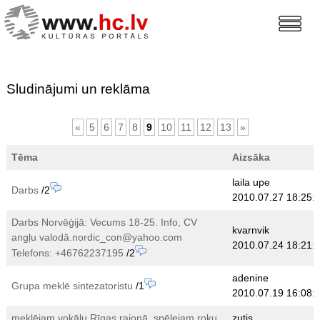
Sludinājumi un reklāma
«
5
6
7
8
9
10
11
12
13
»
Tēma
Aizsāka
laila upe
Darbs
/2
2010.07.27 18:25:
Darbs Norvēģijā: Vecums 18-25. Info, CV
kvarnvik
angļu valodā.nordic_con@yahoo.com
2010.07.24 18:21:
Telefons: +46762237195
/2
adenine
Grupa meklē sintezatoristu
/1
2010.07.19 16:08:
meklējam vokālu Rīgas rajonā. spēlejam roku,
zutis