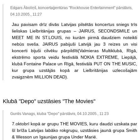
Edgars Āboliņš, koncertaģentūras "Rockhouse Entertainment" pārstāvis,
04.10.2005., 11:27
Jau pavisam drīz divās Latvijas pilsētās koncertus sniegs trīs
lieliskas Lielbritānijas grupas – JAIRUS, SECONDSMILE un
MEET ME IN ST.LOUIS, no kurām pirmā daudziem noteikti
nebūs sveša. JAIRUS pabijuši Latvijā jau 3 reizes un visi
koncerti bijuši cilvēku pārpildīti(Valmieras Multiklubā, Rīgā,
ekstrēmo sporta veidu festivālā NOKIA EXTREME, Liepājā,
klubā Fontaine Palace un Rīgā, festivālā PUT ON THE MUSIC,
kur grupa uzstājās kopā ar Lielbritānijas uzlecošajām
zvaigznēm MILLION DEAD).
Klubā "Depo" uzstāsies "The Movies"
Guntis Vanags, kluba "Depo" pārstāvis, 04.10.2005., 11:23
7.oktobrī kopā ar grupu THE MOVIES, kuru daudzi uzskata par
šī brīža Latvijas labāko rokgrupu, uzstāsies jaunā grupa Smith
& Wesson un Igaunijas grupa Under Marié.