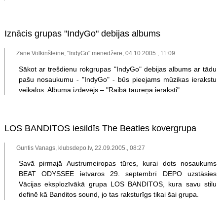
Iznācis grupas "IndyGo" debijas albums
Zane Volkinšteine, "IndyGo" menedžere, 04.10.2005., 11:09
Sākot ar trešdienu rokgrupas "IndyGo" debijas albums ar tādu
pašu nosaukumu - "IndyGo" - būs pieejams mūzikas ierakstu
veikalos. Albuma izdevējs – "Raibā taureņa ieraksti".
LOS BANDITOS iesildīs The Beatles kovergrupa
Guntis Vanags, klubsdepo.lv, 22.09.2005., 08:27
Savā pirmajā Austrumeiropas tūres, kurai dots nosaukums
BEAT ODYSSEE ietvaros 29. septembrī DEPO uzstāsies
Vācijas eksplozīvākā grupa LOS BANDITOS, kura savu stilu
definē kā Banditos sound, jo tas raksturīgs tikai šai grupa.