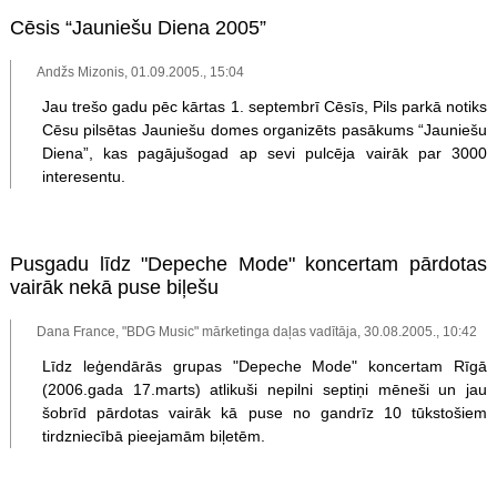
Cēsis “Jauniešu Diena 2005”
Andžs Mizonis, 01.09.2005., 15:04
Jau trešo gadu pēc kārtas 1. septembrī Cēsīs, Pils parkā notiks
Cēsu pilsētas Jauniešu domes organizēts pasākums “Jauniešu
Diena”, kas pagājušogad ap sevi pulcēja vairāk par 3000
interesentu.
Pusgadu līdz "Depeche Mode" koncertam pārdotas
vairāk nekā puse biļešu
Dana France, "BDG Music" mārketinga daļas vadītāja, 30.08.2005., 10:42
Līdz leģendārās grupas "Depeche Mode" koncertam Rīgā
(2006.gada 17.marts) atlikuši nepilni septiņi mēneši un jau
šobrīd pārdotas vairāk kā puse no gandrīz 10 tūkstošiem
tirdzniecībā pieejamām biļetēm.