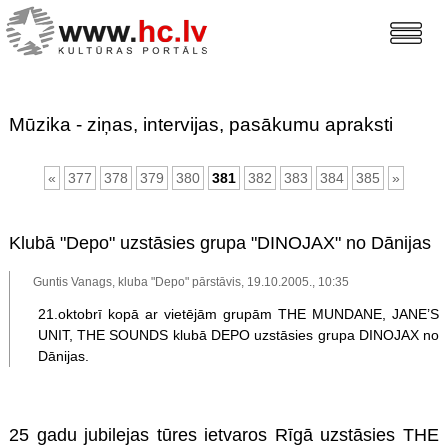
Mūzika - ziņas, intervijas, pasākumu apraksti
«
377
378
379
380
381
382
383
384
385
»
Klubā "Depo" uzstāsies grupa "DINOJAX" no Dānijas
Guntis Vanags, kluba "Depo" pārstāvis, 19.10.2005., 10:35
21.oktobrī kopā ar vietējām grupām THE MUNDANE, JANE’S
UNIT, THE SOUNDS klubā DEPO uzstāsies grupa DINOJAX no
Dānijas.
25 gadu jubilejas tūres ietvaros Rīgā uzstāsies THE