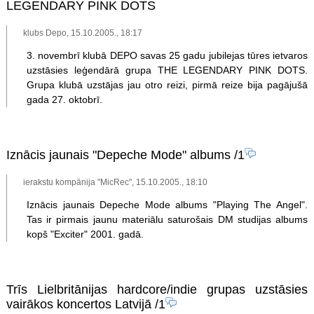
LEGENDARY PINK DOTS
klubs Depo, 15.10.2005., 18:17
3. novembrī klubā DEPO savas 25 gadu jubilejas tūres ietvaros
uzstāsies leģendārā grupa THE LEGENDARY PINK DOTS.
Grupa klubā uzstājas jau otro reizi, pirmā reize bija pagājušā
gada 27. oktobrī.
Iznācis jaunais "Depeche Mode" albums
/1
ierakstu kompānija "MicRec", 15.10.2005., 18:10
Iznācis jaunais Depeche Mode albums "Playing The Angel".
Tas ir pirmais jaunu materiālu saturošais DM studijas albums
kopš "Exciter" 2001. gadā.
Trīs Lielbritānijas hardcore/indie grupas uzstāsies
vairākos koncertos Latvijā
/1