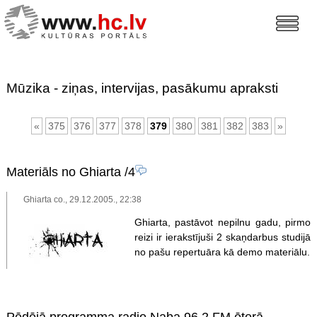
Mūzika - ziņas, intervijas, pasākumu apraksti
«
375
376
377
378
379
380
381
382
383
»
Materiāls no Ghiarta
/4
Ghiarta co., 29.12.2005., 22:38
Ghiarta, pastāvot nepilnu gadu, pirmo
reizi ir ierakstījuši 2 skaņdarbus studijā
no pašu repertuāra kā demo materiālu.