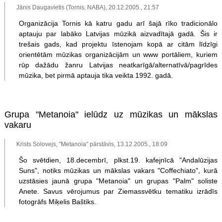
Jānis Daugavietis (Tornis, NABA), 20.12.2005., 21:57
Organizācija Tornis kā katru gadu arī šajā rīko tradicionālo
aptauju par labāko Latvijas mūzikā aizvadītajā gadā. Šis ir
trešais gads, kad projektu īstenojam kopā ar citām līdzīgi
orientētām mūzikas organizācijām un www portāliem, kuriem
rūp dažādu žanru Latvijas neatkarīgā/alternatīvā/pagrīdes
mūzika, bet pirmā aptauja tika veikta 1992. gadā.
Grupa "Metanoia" ielūdz uz mūzikas un mākslas
vakaru
Krists Solovejs, "Metanoia" pārstāvis, 13.12.2005., 18:09
Šo svētdien, 18.decembrī, plkst.19. kafejnīcā "Andalūzijas
Suns", notiks mūzikas un mākslas vakars "Coffechiato", kurā
uzstāsies jaunā grupa "Metanoia" un grupas "Palm" soliste
Anete. Savus vērojumus par Ziemassvētku tematiku izrādīs
fotogrāfs Miķelis Baštiks.