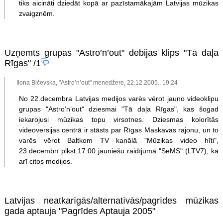
tiks aicināti dziedāt kopā ar pazīstamākajām Latvijas mūzikas
zvaigznēm.
Uzņemts grupas "Astro’n’out" debijas klips "Tā daļa
Rīgas"
/1
Ilona Bičevska, "Astro’n’out" menedžere, 22.12.2005., 19:24
No 22.decembra Latvijas medijos varēs vērot jauno videoklipu
grupas "Astro’n’out" dziesmai "Tā daļa Rīgas", kas šogad
iekarojusi mūzikas topu virsotnes. Dziesmas kolorītās
videoversijas centrā ir stāsts par Rīgas Maskavas rajonu, un to
varēs vērot Baltkom TV kanālā "Mūzikas video hīti",
23.decembrī plkst.17.00 jauniešu raidījumā "SeMS" (LTV7), kā
arī citos medijos.
Latvijas neatkarīgās/alternatīvās/pagrīdes mūzikas
gada aptauja "Pagrīdes Aptauja 2005"