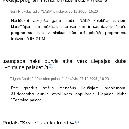
Pēdējā programma radio Naba 96.2 FM ēterā
Nora Rieksta, radio "NABA" pārstāve, 29.12.2005., 15:20
Noslēdzot aizejošo gadu, radio NABA kolektīvs saviem
klausītājiem un mūzikas interesentiem ir sagatavojis īpašu
programmu, kas vienlaikus būs arī pēdējā programma
frekvencē 96.2 FM.
Jaungada naktī durvis atkal vērs Liepājas klubs
"Fontaine palace"
/1
Edgars Āboliņš, "Fontaine palace" pārstāvis, 27.12.2005., 18:23
Pēc gandrīz sešus mēnešus ilgušajām problēmām,
31.decembrī durvis atkal vērs populārais Liepājas klubs
"Fontaine palace".
Portāls "Skvots" - ar ko to ēd
/4