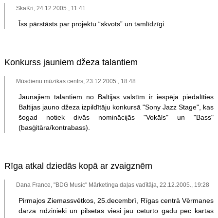
SkaKri, 24.12.2005., 11:41
Īss pārstāsts par projektu “skvots” un tamlīdzīgi.
Konkurss jauniem džeza talantiem
Mūsdienu mūzikas centrs, 23.12.2005., 18:48
Jaunajiem talantiem no Baltijas valstīm ir iespēja piedalīties
Baltijas jauno džeza izpildītāju konkursā "Sony Jazz Stage", kas
šogad notiek divās nominācijās "Vokāls" un "Bass"
(basģitāra/kontrabass).
Rīga atkal dziedās kopā ar zvaigznēm
Dana France, "BDG Music" Mārketinga daļas vadītāja, 22.12.2005., 19:28
Pirmajos Ziemassvētkos, 25.decembrī, Rīgas centrā Vērmanes
dārzā rīdzinieki un pilsētas viesi jau ceturto gadu pēc kārtas