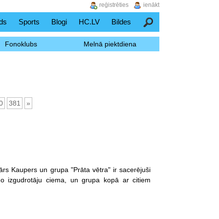
reģistrēties
ienākt
ds
Sports
Blogi
HC.LV
Bildes
Meklēšana
Fonoklubs
Melnā piektdiena
0
381
»
nārs Kaupers un grupa "Prāta vētra" ir sacerējuši
no izgudrotāju ciema, un grupa kopā ar citiem