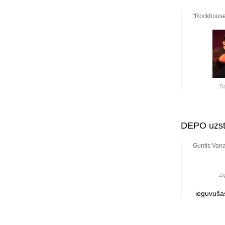
"Rockhouse 
D
DEPO uzstā
Guntis Vana
Zi
ieguvušas