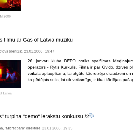
M 2006
 filmu ar Gas of Latvia mūziku
tovs (deni2s), 23.01.2006., 19:47
26. janvārī klubā DEPO notiks spēlfilmas Mēģinājum
operators - Rytis Kurkulis. Filma ir par Gvido, dzīves p
veikala aplaupīšanu, lai atgūtu kādreizējo draudzeni un
ka pēdējais solis, lai cik veiksmīgs, ir tikai kārtējais p
f Latvia
s" turpina "demo" ierakstu konkursu
/2
ņa, "Micrecbāra" direktore, 23.01.2006., 19:35