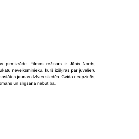
s pirmizrāde. Filmas režisors ir Jānis Nords,
lūkātu neveiksminieku, kurš izšķiras par juvelieru
 nostātos jaunas dzīves sliedēs. Gvido neapzinās,
ašapmāns un slīgšana nebūtībā.