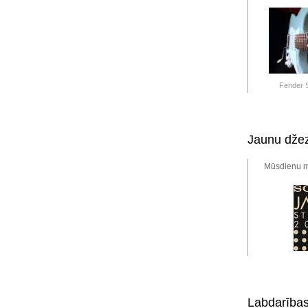
Fender S
Jaunu džez
Mūsdienu mū
Labdarības