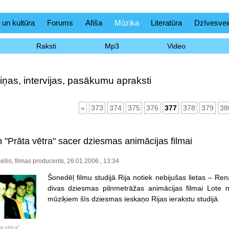
 un kultūra
Forums
Afiša
Mūzika
Literatūra
Dzīvesvei
Raksti
Mp3
Video
iņas, intervijas, pasākumu apraksti
«
373
374
375
376
377
378
379
38
 "Prāta vētra" sacer dziesmas animācijas filmai
ellis, filmas producents, 26.01.2006., 13:34
Šonedēļ filmu studijā Rija notiek nebijušas lietas – Re
divas dziesmas pilnmetrāžas animācijas filmai Lote 
mūziķiem šīs dziesmas ieskaņo Rijas ierakstu studijā.
a vētra"