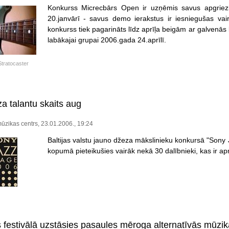
Konkurss Micrecbārs Open ir uzņēmis savus apgriez
20.janvārī - savus demo ierakstus ir iesniegušas vai
konkurss tiek pagarināts līdz aprīļa beigām ar galvenās
labākajai grupai 2006.gada 24.aprīlī.
tratocaster
a talantu skaits aug
zikas centrs, 23.01.2006., 19:24
Baltijas valstu jauno džeza mākslinieku konkursā "Sony
kopumā pieteikušies vairāk nekā 30 dalībnieki, kas ir a
 festivālā uzstāsies pasaules mēroga alternatīvās mūzi