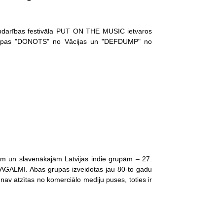
labdarības festivāla PUT ON THE MUSIC ietvaros
 grupas "DONOTS" no Vācijas un "DEFDUMP" no
ām un slavenākajām Latvijas indie grupām – 27.
PAGALMI. Abas grupas izveidotas jau 80-to gadu
nav atzītas no komerciālo mediju puses, toties ir