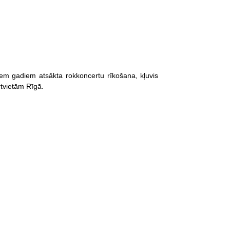
em gadiem atsākta rokkoncertu rīkošana, kļuvis
rtvietām Rīgā.