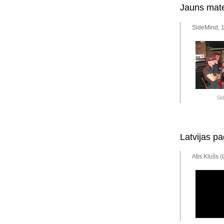
Jauns mate
SideMind, 1
Si
Latvijas p
Atis Klušs 