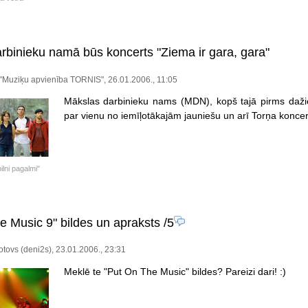
rbinieku namā būs koncerts "Ziema ir gara, gara"
"Muziķu apvienība TORNIS", 26.01.2006., 11:05
Mākslas darbinieku nams (MDN), kopš tajā pirms daži
par vienu no iemīļotākajām jauniešu un arī Torņa konce
ilni pagalmi"
e Music 9" bildes un apraksts
/5
tovs (deni2s), 23.01.2006., 23:31
Meklē te "Put On The Music" bildes? Pareizi dari! :)