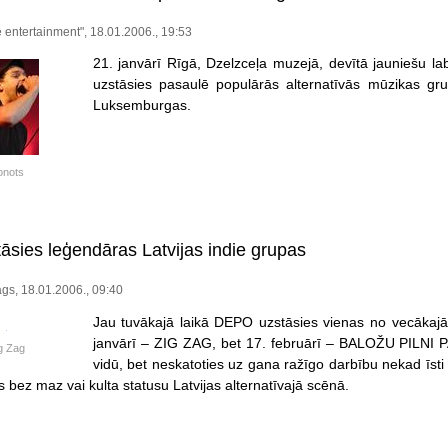
entertainment", 18.01.2006., 19:53
21. janvārī Rīgā, Dzelzceļa muzejā, devītā jauniešu 
uzstāsies pasaulē populārās alternatīvās mūzikas
Luksemburgas.
onots
sies leģendāras Latvijas indie grupas
gs, 18.01.2006., 09:40
Jau tuvākajā laikā DEPO uzstāsies vienas no vecākaj
janvārī – ZIG ZAG, bet 17. februārī – BALOŽU PILNI 
g Zag
vidū, bet neskatoties uz gana ražīgo darbību nekad īsti 
 bez maz vai kulta statusu Latvijas alternatīvajā scēnā.