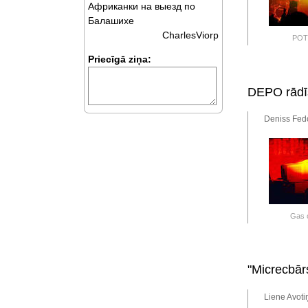
Африканки на выезд по
Балашихе
CharlesViorp
POT
Priecīgā ziņa:
DEPO rādīs
Deniss Fedo
Gas o
"Micrecbār
Liene Avoti