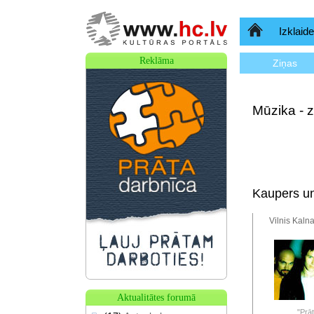
Sākumlapa
Izklaide
Reklāma
Ziņas
Mūzika - z
Kaupers un
Vilnis Kalna
Aktualitātes forumā
"Prāt