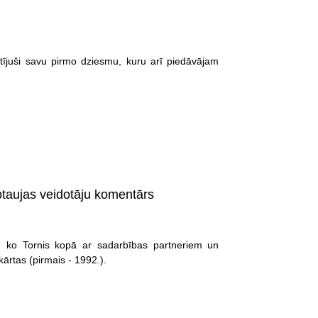
tījuši savu pirmo dziesmu, kuru arī piedāvājam
ptaujas veidotāju komentārs
ti, ko Tornis kopā ar sadarbības partneriem un
kārtas (pirmais - 1992.).