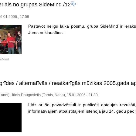
riāls no grupas SideMind
/12
6.01.2006., 17:59
Pastāvot neilgu laika posmu, grupa SideMind ir ieraks
Jums noklausīties.
deMind
agrīdes / alternatīvās / neatkarīgās mūzikas 2005.gada a
(Lanet), Jānis Daugavietis (Tornis, Naba), 15.01.2006., 21:30
Līdz ar šo pavadvēstuli ir publicēti aptaujas rezultā
informatīvajiem atbalstītājiem īstenoja jau 14. gadu pēc 