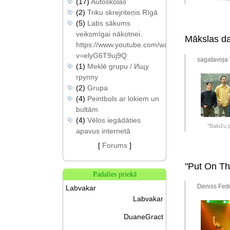
(17)
Autoskolas
(2)
Triku skrejriteņis Rīgā
(5)
Labs sākums
veiksmīgai nākotnei.
Mākslas da
https://www.youtube.com/watch?
v=elyG6T9uj9Q
sagatavoja 
(1)
Meklē grupu / Ищу
группу
(2)
Grupa
(4)
Peintbols ar lokiem un
bultām
(4)
Vēlos iegādāties
"Baložu p
apavus internetā
[
Forums
]
"Put On Th
Padalies priekā
Deniss Fedo
Labvakar
Labvakar
DuaneGract