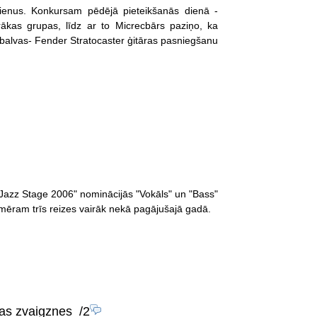
ienus. Konkursam pēdējā pieteikšanās dienā -
rākas grupas, līdz ar to Micrecbārs paziņo, ka
 balvas- Fender Stratocaster ģitāras pasniegšanu
 Jazz Stage 2006" nominācijās "Vokāls" un "Bass"
pmēram trīs reizes vairāk nekā pagājušajā gadā.
kas zvaigznes
/2