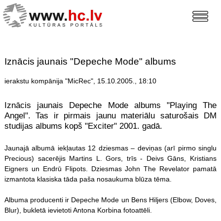
Iznācis jaunais "Depeche Mode" albums
ierakstu kompānija "MicRec", 15.10.2005., 18:10
Iznācis jaunais Depeche Mode albums "Playing The
Angel". Tas ir pirmais jaunu materiālu saturošais DM
studijas albums kopš "Exciter" 2001. gadā.
Jaunajā albumā iekļautas 12 dziesmas – deviņas (arī pirmo singlu
Precious) sacerējis Martins L. Gors, trīs - Deivs Gāns, Kristians
Eigners un Endrū Flipots. Dziesmas John The Revelator pamatā
izmantota klasiska tāda paša nosaukuma blūza tēma.
Albuma producenti ir Depeche Mode un Bens Hiljers (Elbow, Doves,
Blur), bukletā ievietoti Antona Korbina fotoattēli.