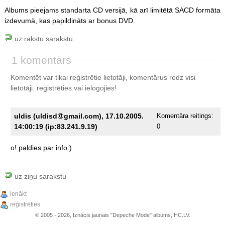
Albums pieejams standarta CD versijā, kā arī limitētā SACD formāta
izdevumā, kas papildināts ar bonus DVD.
uz rakstu sarakstu
1 komentārs
Komentēt var tikai reģistrētie lietotāji, komentārus redz visi
lietotāji.
reģistrēties
vai ielogojies!
uldis (uldisd
gmail.com), 17.10.2005.
Komentāra reitings:
14:00:19 (ip:83.241.9.19)
0
o!
paldies
par
info:)
uz ziņu sarakstu
ienākt
reģistrēties
© 2005 - 2026, Iznācis jaunais "Depeche Mode" albums, HC.LV.