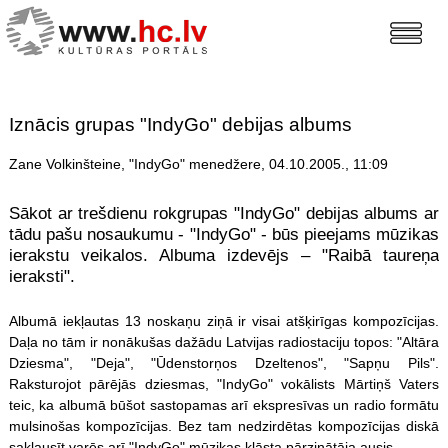
Iznācis grupas "IndyGo" debijas albums
Zane Volkinšteine, "IndyGo" menedžere, 04.10.2005., 11:09
Sākot ar trešdienu rokgrupas "IndyGo" debijas albums ar
tādu pašu nosaukumu - "IndyGo" - būs pieejams mūzikas
ierakstu veikalos. Albuma izdevējs – "Raibā taureņa
ieraksti".
Albumā iekļautas 13 noskaņu ziņā ir visai atšķirīgas kompozīcijas.
Daļa no tām ir nonākušas dažādu Latvijas radiostaciju topos: "Altāra
Dziesma", "Deja", "Ūdenstorņos Dzeltenos", "Sapņu Pils".
Raksturojot pārējās dziesmas, "IndyGo" vokālists Mārtiņš Vaters
teic, ka albumā būšot sastopamas arī ekspresīvas un radio formātu
mulsinošas kompozīcijas. Bez tam nedzirdētas kompozīcijas diskā
saklausīt varēs arī "IndyGo" mūzikas klāsta pārzinātāja ausis.