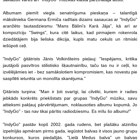
Albumam piemīt viegla senatnīguma pieskaņa – talantīgā
mākslinieka Germana Ermiča radītais dizains sasaucas ar "IndyGo"
aranžēto tautasdziesmu "Mans Bālini's Karā Jāja", kā arī ar
kompozīciju "Swings", kura citē laikus, kad pirmajiem rokenrola
dziedātājiem bija lieliska dikcija, kupls matu cekuls un ritmiski
iešūpoti ceļi.
"IndyGo" ģitātrists Jānis Volkinšteins pieļauj: "Iespējams, kritika
jautājoši pasvītros stilistisko šķautnainību, taču tas nu ir ceļš, ko
izvēlējāmies iet - bez samākslotiem kompromisiem, kas novestu pie
saspīlēti ieturēta un monolīta skanējuma."
Ģitārists turpina: "Man ir ļoti svarīgi, lai cilvēki, kuriem ir radies
jebkāds konkrēts priekšstats par grupas "IndyGo" mūziku, savu
attieksmi pakļauj pārvērtējumam, noklausoties albumu kopumā. Jo
"IndyGo" - tas nav tikai pārītis radiodziesmu. Es mīlu šo albumu!"
"IndyGo" pastāv kopš 2002. gada rudens, bet plašāku atzinību
izpelnījās apmēram pirms gada, iegūstot balvas it visos jauno grupu
konkursos, kuros piedalījās. "Lielā Medus balva" un balvas