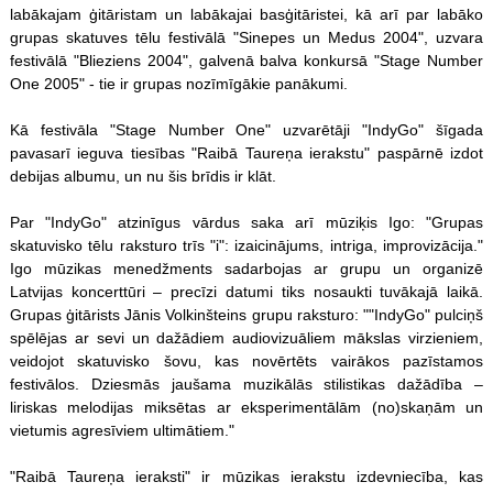
labākajam ģitāristam un labākajai basģitāristei, kā arī par labāko
grupas skatuves tēlu festivālā "Sinepes un Medus 2004", uzvara
festivālā "Blieziens 2004", galvenā balva konkursā "Stage Number
One 2005" - tie ir grupas nozīmīgākie panākumi.
Kā festivāla "Stage Number One" uzvarētāji "IndyGo" šīgada
pavasarī ieguva tiesības "Raibā Taureņa ierakstu" paspārnē izdot
debijas albumu, un nu šis brīdis ir klāt.
Par "IndyGo" atzinīgus vārdus saka arī mūziķis Igo: "Grupas
skatuvisko tēlu raksturo trīs "i": izaicinājums, intriga, improvizācija."
Igo mūzikas menedžments sadarbojas ar grupu un organizē
Latvijas koncerttūri – precīzi datumi tiks nosaukti tuvākajā laikā.
Grupas ģitārists Jānis Volkinšteins grupu raksturo: ""IndyGo" pulciņš
spēlējas ar sevi un dažādiem audiovizuāliem mākslas virzieniem,
veidojot skatuvisko šovu, kas novērtēts vairākos pazīstamos
festivālos. Dziesmās jaušama muzikālās stilistikas dažādība –
liriskas melodijas miksētas ar eksperimentālām (no)skaņām un
vietumis agresīviem ultimātiem."
"Raibā Taureņa ieraksti" ir mūzikas ierakstu izdevniecība, kas