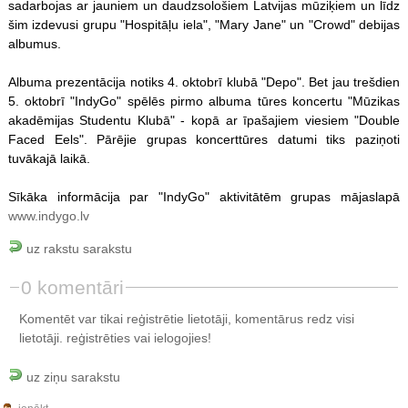
sadarbojas ar jauniem un daudzsološiem Latvijas mūziķiem un līdz
šim izdevusi grupu "Hospitāļu iela", "Mary Jane" un "Crowd" debijas
albumus.
Albuma prezentācija notiks 4. oktobrī klubā "Depo". Bet jau trešdien
5. oktobrī "IndyGo" spēlēs pirmo albuma tūres koncertu "Mūzikas
akadēmijas Studentu Klubā" - kopā ar īpašajiem viesiem "Double
Faced Eels". Pārējie grupas koncerttūres datumi tiks paziņoti
tuvākajā laikā.
Sīkāka informācija par "IndyGo" aktivitātēm grupas mājaslapā
www.indygo.lv
uz rakstu sarakstu
0 komentāri
Komentēt var tikai reģistrētie lietotāji, komentārus redz visi
lietotāji.
reģistrēties
vai ielogojies!
uz ziņu sarakstu