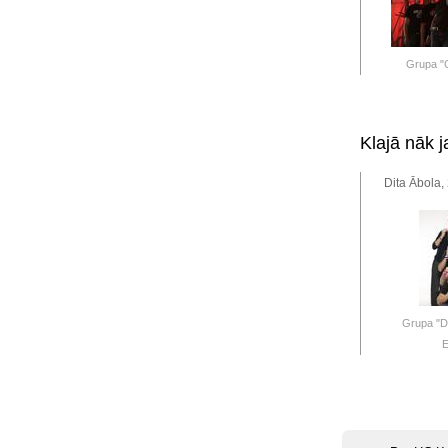
Grupa "
Klajā nāk 
Dita Ābola,
Grupa "D
E