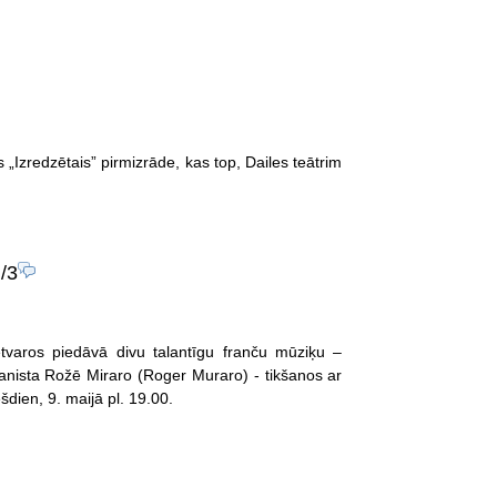
„Izredzētais” pirmizrāde, kas top, Dailes teātrim
/3
ietvaros piedāvā divu talantīgu franču mūziķu –
anista Rožē Miraro (Roger Muraro) - tikšanos ar
dien, 9. maijā pl. 19.00.