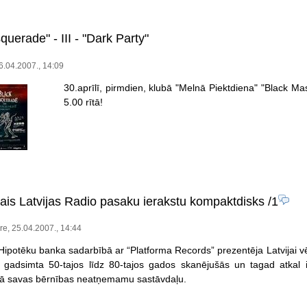
uerade" - III - "Dark Party"
.04.2007., 14:09
30.aprīlī, pirmdien, klubā "Melnā Piektdiena" "Black Mas
5.00 rītā!
mais Latvijas Radio pasaku ierakstu kompaktdisks
/1
e, 25.04.2007., 14:44
 Hipotēku banka sadarbībā ar “Platforma Records” prezentēja Latvijai vē
 gadsimta 50-tajos līdz 80-tajos gados skanējušās un tagad atkal i
kā savas bērnības neatņemamu sastāvdaļu.