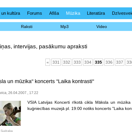
 un kultūra
Forums
Afiša
Mūzika
Literatūra
Dzīvesvei
Raksti
Mp3
Video
iņas, intervijas, pasākumu apraksti
«
331
332
333
334
335
336
337
33
la un mūzika" koncerts "Laika kontrasti"
vica, 26.04.2007., 17:22
VSIA Latvijas Koncerti rīkotā cikla Māksla un mūzika 
kuģniecības muzejā pl. 19:00 notiks koncerts "Laika kont
 Sudraba