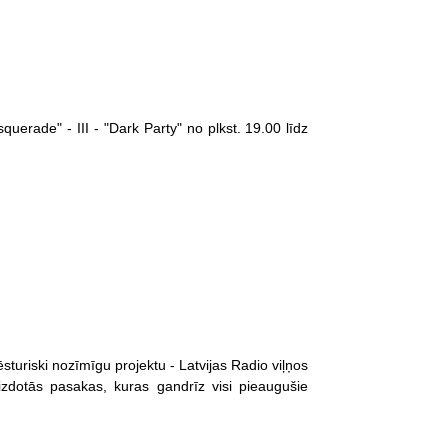
querade" - III - "Dark Party" no plkst. 19.00 līdz
sturiski nozīmīgu projektu - Latvijas Radio viļņos
zdotās pasakas, kuras gandrīz visi pieaugušie