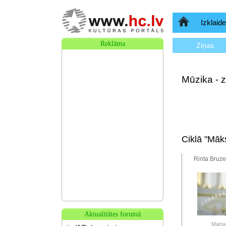
Sākumlapa
Izklaide
Reklāma
Ziņas
Mūzika - z
Ciklā "Māks
Rinta Bruze
Aktualitātes forumā
Marta