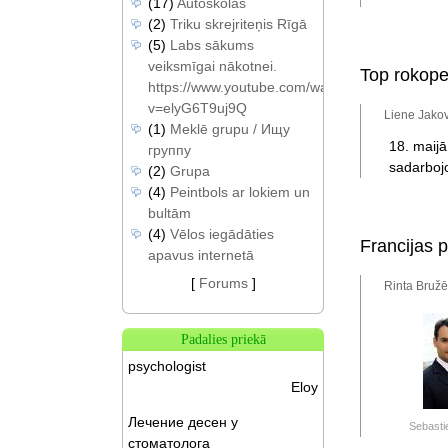
(17)
Autoskolas
(2)
Triku skrejriteņis Rīgā
(5)
Labs sākums
veiksmīgai nākotnei.
Top rokope
https://www.youtube.com/watch?
v=elyG6T9uj9Q
Liene Jakov
(1)
Meklē grupu / Ищу
18. maijā
группу
sadarbojo
(2)
Grupa
(4)
Peintbols ar lokiem un
bultām
(4)
Vēlos iegādāties
Francijas p
apavus internetā
[
Forums
]
Rinta Bružē
Padalies priekā
psychologist
Eloy
Лечение десен у
Sebasti
стоматолога