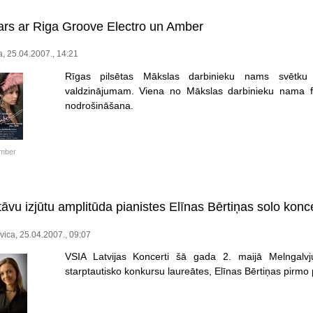
rs ar Riga Groove Electro un Amber
a, 25.04.2007., 14:21
Rīgas pilsētas Mākslas darbinieku nams svētku 
valdzinājumam. Viena no Mākslas darbinieku nama fu
nodrošināšana.
mber
āvu izjūtu amplitūda pianistes Elīnas Bērtiņas solo konc
vica, 25.04.2007., 09:07
VSIA Latvijas Koncerti šā gada 2. maijā Melngalvj
starptautisko konkursu laureātes, Elīnas Bērtiņas pirmo 