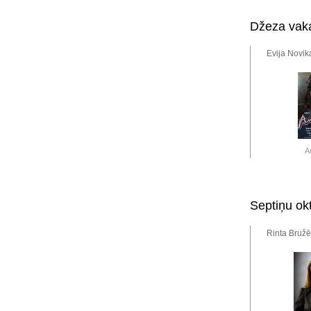
Džeza vaka
Evija Novik
A
Septiņu okt
Rinta Bružē