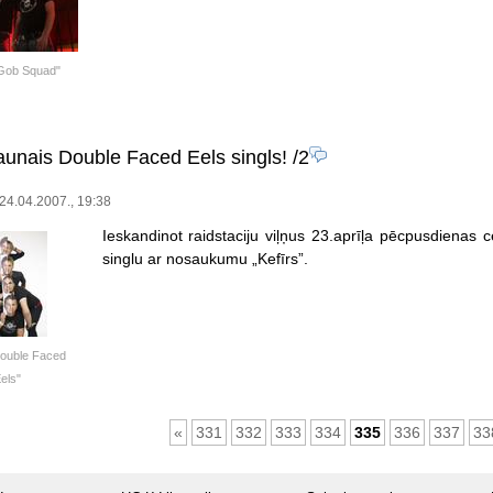
Gob Squad"
jaunais Double Faced Eels singls!
/2
 24.04.2007., 19:38
Ieskandinot raidstaciju viļņus 23.aprīļa pēcpusdienas 
singlu ar nosaukumu „Kefīrs”.
ouble Faced
els"
«
331
332
333
334
335
336
337
33