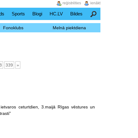
reģistrēties
ienākt
ds
Sports
Blogi
HC.LV
Bildes
Meklēšana
Fonoklubs
Melnā piektdiena
8
339
»
ietvaros ceturtdien, 3.maijā Rīgas vēstures un
rasti"