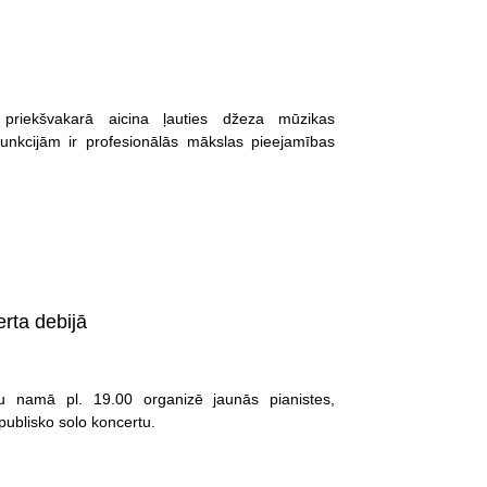
priekšvakarā aicina ļauties džeza mūzikas
nkcijām ir profesionālās mākslas pieejamības
erta debijā
u namā pl. 19.00 organizē jaunās pianistes,
publisko solo koncertu.