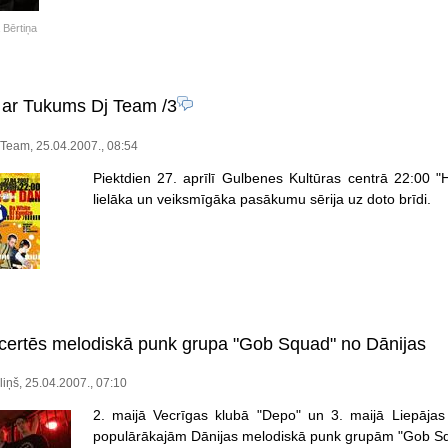
 Bērtiņa
 ar Tukums Dj Team
/3
Team, 25.04.2007., 08:54
Piektdien 27. aprīlī Gulbenes Kultūras centrā 22:00
lielāka un veiksmīgāka pasākumu sērija uz doto brīdi.
ncertēs melodiskā punk grupa "Gob Squad" no Dānijas
iņš, 25.04.2007., 07:10
2. maijā Vecrīgas klubā "Depo" un 3. maijā Liepājas
populārākajām Dānijas melodiskā punk grupām "Gob S