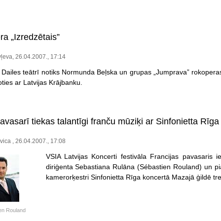
ra „Izredzētais”
ļeva, 26.04.2007., 17:14
 Dailes teātrī notiks Normunda Beļska un grupas „Jumprava” rokoperas 
ties ar Latvijas Krājbanku.
avasarī tiekas talantīgi franču mūziķi ar Sinfonietta Rīga
vica , 26.04.2007., 17:08
VSIA Latvijas Koncerti festivāla Francijas pavasaris 
diriģenta Sebastiana Rulāna (Sébastien Rouland) un pi
kamerorķestri Sinfonietta Rīga koncertā Mazajā ģildē treš
en Rouland