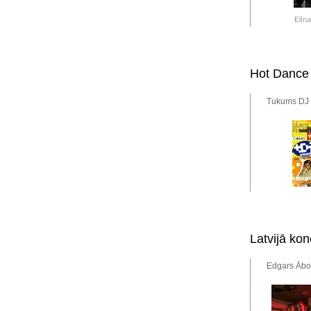
Elīna
Hot Dance
Tukums DJ 
Latvijā ko
Edgars Ābol