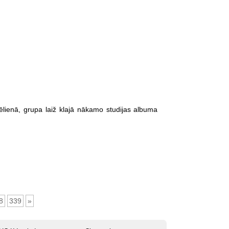
cēlienā, grupa laiž klajā nākamo studijas albuma
8
339
»