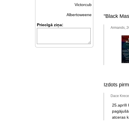
Victorcub
Albertoweene
"Black Masq
Priecīgā ziņa:
Armands, 26
Izdots pir
Dace Krecer
25.aprīlī
pagājušā
atceras 