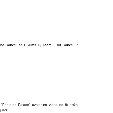
 "Hot Dance" ar Tukums Dj Team. "Hot Dance" ir
 "Fontaine Palace" uzstāsies viena no šī brīža
quad".