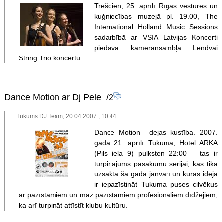
Trešdien, 25. aprīlī Rīgas vēstures un
kuģniecības muzejā pl. 19.00, The
International Holland Music Sessions
sadarbībā ar VSIA Latvijas Koncerti
piedāvā kameransambļa Lendvai
String Trio koncertu
Dance Motion ar Dj Pele
/2
Tukums DJ Team, 20.04.2007., 10:44
Dance Motion– dejas kustība. 2007.
gada 21. aprīlī Tukumā, Hotel ARKA
(Pils iela 9) pulksten 22:00 – tas ir
turpinājums pasākumu sērijai, kas tika
uzsākta šā gada janvārī un kuras ideja
ir iepazīstināt Tukuma puses cilvēkus
ar pazīstamiem un maz pazīstamiem profesionāliem dīdžejiem,
ka arī turpināt attīstīt klubu kultūru.