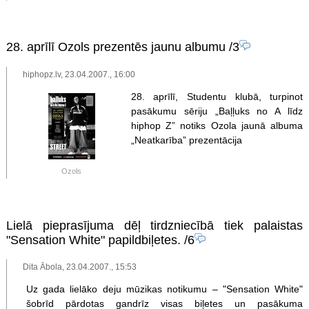
28. aprīlī Ozols prezentēs jaunu albumu
/3
hiphopz.lv, 23.04.2007., 16:00
28. aprīlī, Studentu klubā, turpinot
pasākumu sēriju „Baļļuks no A līdz
hiphop Z” notiks Ozola jaunā albuma
„Neatkarība” prezentācija
Ozols
Lielā pieprasījuma dēļ tirdzniecībā tiek palaistas
"Sensation White" papildbiļetes.
/6
Dita Ābola, 23.04.2007., 15:53
Uz gada lielāko deju mūzikas notikumu – "Sensation White"
šobrīd pārdotas gandrīz visas biļetes un pasākuma