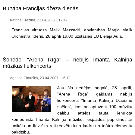
Burvība Francijas džeza dienās
Katrīna Krēziņa, 23.04.2007., 17:47
Francijas virtuozs Malik Mezzadri, apvienības Magic Malik
Orchestra līderis, 26.aprīlī 19.00 uzstāsies LU Lielajā Aulā.
Šonedēļ "Arēna Rīga" – nebijis Imanta Kalniņa
mūzikas lielkoncerts
Agnese Cimuška, 23.04.2007., 16:12
Jau šīs nedēļas nogalē, 28. aprīlī,
“Arēnā Rīga” gaidāms nebijis
lielkoncerts “Imanta Kalniņa Dziesmu
spēles”, kas ar aptuveni 100 mūziķu
dalību attēlos tautā iemīļotā
komponista Imanta Kalniņa mūziku, iespaidus papildinot ar
unikālu un līdz šim reti redzētu kino kadru un teātra elementu
palīdzību.