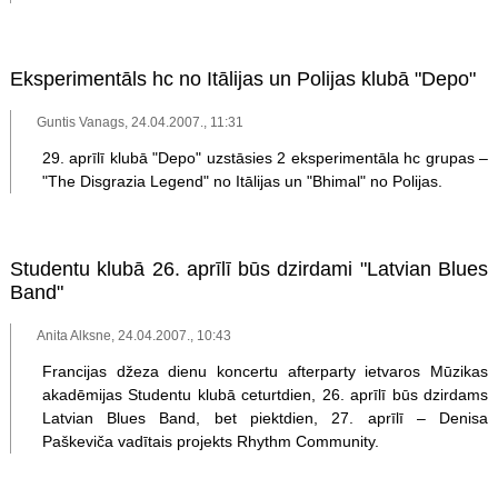
Eksperimentāls hc no Itālijas un Polijas klubā "Depo"
Guntis Vanags, 24.04.2007., 11:31
29. aprīlī klubā "Depo" uzstāsies 2 eksperimentāla hc grupas –
"The Disgrazia Legend" no Itālijas un "Bhimal" no Polijas.
Studentu klubā 26. aprīlī būs dzirdami "Latvian Blues
Band"
Anita Alksne, 24.04.2007., 10:43
Francijas džeza dienu koncertu afterparty ietvaros Mūzikas
akadēmijas Studentu klubā ceturtdien, 26. aprīlī būs dzirdams
Latvian Blues Band, bet piektdien, 27. aprīlī – Denisa
Paškeviča vadītais projekts Rhythm Community.