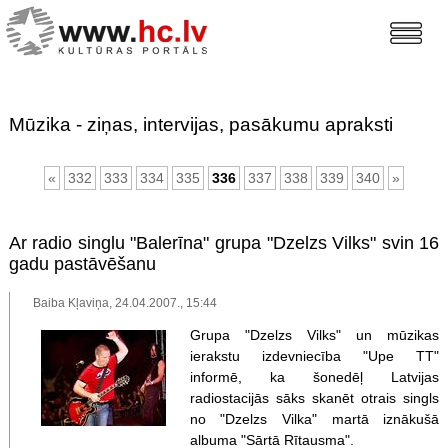
Mūzika - ziņas, intervijas, pasākumu apraksti
«
332
333
334
335
336
337
338
339
340
»
Ar radio singlu "Balerīna" grupa "Dzelzs Vilks" svin 16
gadu pastāvēšanu
Baiba Kļaviņa, 24.04.2007., 15:44
Grupa "Dzelzs Vilks" un mūzikas
ierakstu izdevniecība "Upe TT"
informē, ka šonedēļ Latvijas
radiostacijās sāks skanēt otrais singls
no "Dzelzs Vilka" martā iznākušā
albuma "Sārtā Rītausma".