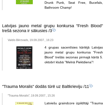
Drunk Punk, Seat Free, Bucefals,
Bathroom Champ!
Latvijas jauno metal grupu konkursa "Fresh Blood"
trešā sezona ir sākusies
/3
Valdis Bērzvads, 19.09.2007., 16:23
4 grupas sacentīsies kārtējā Latvijas
jauno metal grupu konkursa "Fresh
Blood" trešās sezonas pirmajā kārtā 5.
oktobrī klubā "Melnā Piektdiena"!
"Trauma Moralis" dodās tūrē uz Baltkrieviju
/11
"Trauma Moralis", 19.09.2007., 15:26
Latviešu graindcore izpildītāji "Trauma