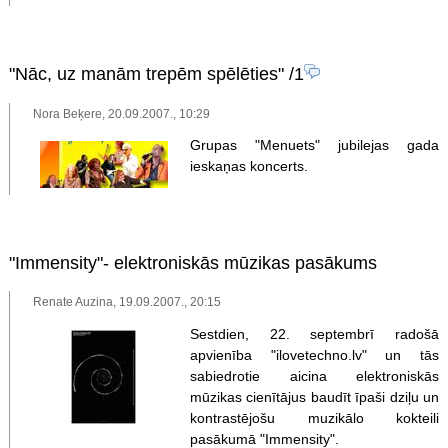
"Nāc, uz manām trepēm spēlēties"
/1
Nora Beķere, 20.09.2007., 10:29
Grupas "Menuets" jubilejas gada
ieskaņas koncerts.
"Immensity"- elektroniskās mūzikas pasākums
Renate Auzina, 19.09.2007., 20:15
Sestdien, 22. septembrī radošā
apvienība "ilovetechno.lv" un tās
sabiedrotie aicina elektroniskās
mūzikas cienītājus baudīt īpaši dziļu un
kontrastējošu muzikālo kokteili
pasākumā "Immensity".