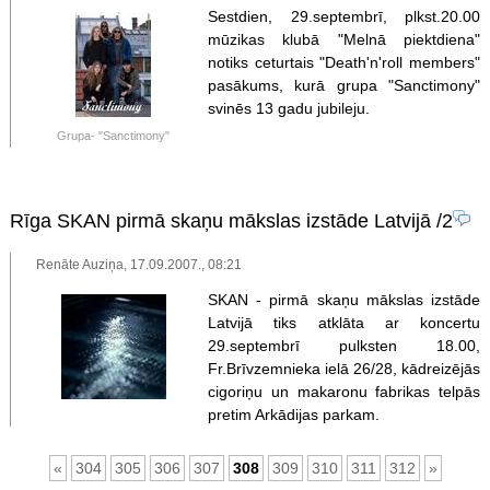
Sestdien, 29.septembrī, plkst.20.00
mūzikas klubā "Melnā piektdiena"
notiks ceturtais "Death'n'roll members"
pasākums, kurā grupa "Sanctimony"
svinēs 13 gadu jubileju.
Grupa- "Sanctimony"
Rīga SKAN pirmā skaņu mākslas izstāde Latvijā
/2
Renāte Auziņa, 17.09.2007., 08:21
SKAN - pirmā skaņu mākslas izstāde
Latvijā tiks atklāta ar koncertu
29.septembrī pulksten 18.00,
Fr.Brīvzemnieka ielā 26/28, kādreizējās
cigoriņu un makaronu fabrikas telpās
pretim Arkādijas parkam.
«
304
305
306
307
308
309
310
311
312
»