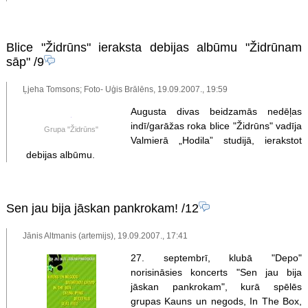
Blice "Židrūns" ieraksta debijas albūmu "Židrūnam
sāp"
/9
Ļjeha Tomsons; Foto- Uģis Brālēns, 19.09.2007., 19:59
Augusta divas beidzamās nedēļas
indī/garāžas roka blice "Židrūns" vadīja
Grupa "Židrūns"
Valmierā „Hodila” studijā, ierakstot
debijas albūmu.
Sen jau bija jāskan pankrokam!
/12
Jānis Altmanis (artemijs), 19.09.2007., 17:41
27. septembrī, klubā "Depo"
norisināsies koncerts "Sen jau bija
jāskan pankrokam", kurā spēlēs
grupas Kauns un negods, In The Box,