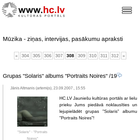
Mūzika - ziņas, intervijas, pasākumu apraksti
«
304
305
306
307
308
309
310
311
312
»
Grupas "Solaris" albums "Portraits Noires"
/19
Jānis Altmanis (artemijs), 23.09.2007., 15:55
HC.LV Jauniešu kultūras portāls ar lielu
prieku Jums piedāvā noklausīties un
lejupielādēt grupas "Solaris" albumu
"Portraits Noires"!
"Solaris" - "Portraits
Noires"