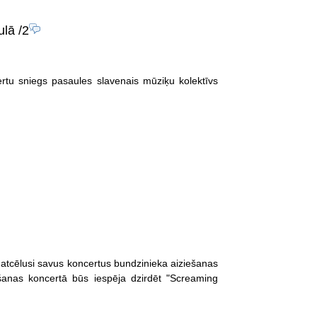
ulā
/2
rtu sniegs pasaules slavenais mūziķu kolektīvs
 atcēlusi savus koncertus bundzinieka aiziešanas
šanas koncertā būs iespēja dzirdēt "Screaming