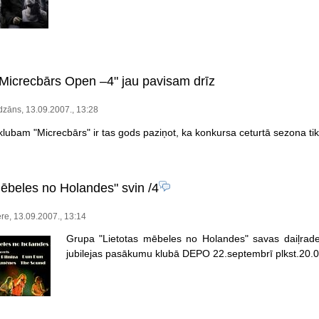
Micrecbārs Open –4" jau pavisam drīz
dzāns, 13.09.2007., 13:28
lubam "Micrecbārs" ir tas gods paziņot, ka konkursa ceturtā sezona tiks
mēbeles no Holandes" svin
/4
re, 13.09.2007., 13:14
Grupa "Lietotas mēbeles no Holandes" savas daiļrade
jubilejas pasākumu klubā DEPO 22.septembrī plkst.20.0