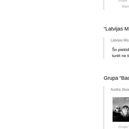
Grupa 
Mast
"Latvijas M
Latvijas Mū
Šo piektd
turēt ne 
Grupa "Bac
Austra Jāva
Grupa 