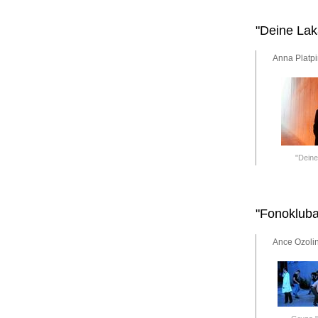
"Deine Laka
Anna Platpi
"Deine
"Fonokluba
Ance Ozolin