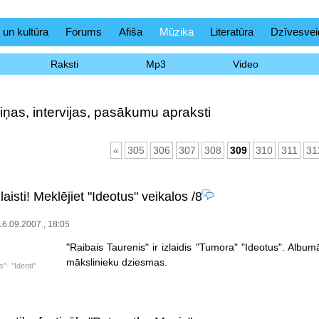
 un kultūra
Forums
Afiša
Mūzika
Literatūra
Dzīvesvei
Raksti
Mp3
Video
iņas, intervijas, pasākumu apraksti
«
305
306
307
308
309
310
311
31
izlaisti! Meklējiet "Ideotus" veikalos
/8
 16.09.2007., 18:05
"Raibais Taurenis" ir izlaidis "Tumora" "Ideotus". Album
mākslinieku dziesmas.
"- "Ideoti"