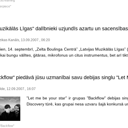
"Screaming
erpiece"
uzikālās Līgas" dalībnieki uzjundīs azartu un sacensība
zikas Kanāls, 13.09.2007., 06:20
ien, 14. septembrī, „Zelta Boulinga Centrā” „Latvijas Muzikālās Līgas” 
tikai bungu vālītes, ģitāras, mikrofonus un citus instrumentus, bet arī ti
kflow" piedāvā jūsu uzmanībai savu debijas singlu "Let 
lde, 12.09.2007., 16:07
"Let me be your star" ir grupas "Backflow" debijas si
Discovery tūrē, kas grupai nesa uzvaru šajā konkursā un 
"Backflow"