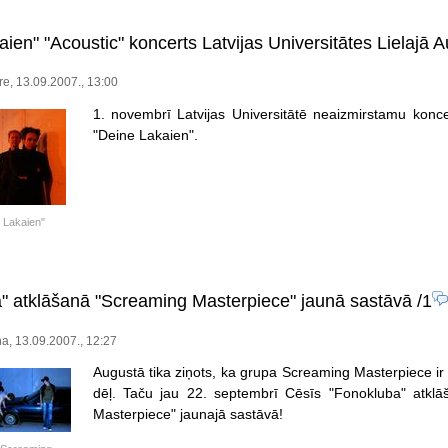
ien" "Acoustic" koncerts Latvijas Universitātes Lielajā A
re, 13.09.2007., 13:00
1. novembrī Latvijas Universitātē neaizmirstamu konce
"Deine Lakaien".
 Lakaien"
" atklāšanā "Screaming Masterpiece" jaunā sastāvā
/1
a, 13.09.2007., 12:27
Augustā tika ziņots, ka grupa Screaming Masterpiece ir
dēļ. Taču jau 22. septembrī Cēsīs "Fonokluba" atklā
Masterpiece" jaunajā sastāvā!