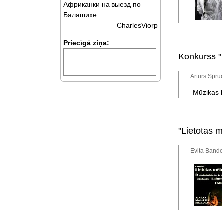
Африканки на выезд по
Балашихе
CharlesViorp
Priecīgā ziņa:
Konkurss "
Artūrs Spru
Mūzikas k
"Lietotas 
Evita Bande