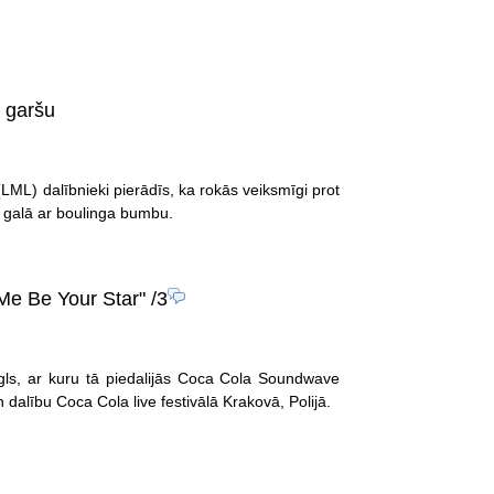
s garšu
(LML) dalībnieki pierādīs, ka rokās veiksmīgi prot
kt galā ar boulinga bumbu.
Me Be Your Star"
/3
ngls, ar kuru tā piedalijās Coca Cola Soundwave
dalību Coca Cola live festivālā Krakovā, Polijā.