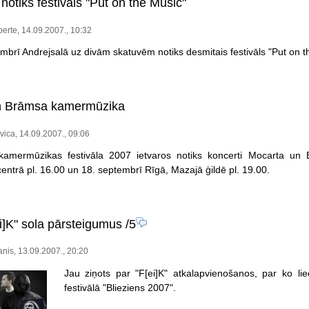
notiks festivāls "Put on the Music"
rte, 14.09.2007., 10:32
mbrī Andrejsalā uz divām skatuvēm notiks desmitais festivāls "Put on t
n Brāmsa kamermūzika
vica, 14.09.2007., 09:06
amermūzikas festivāla 2007 ietvaros notiks koncerti Mocarta un
centrā pl. 16.00 un 18. septembrī Rīgā, Mazajā ģildē pl. 19.00.
i]K" sola pārsteigumus
/5
nis, 13.09.2007., 20:20
Jau ziņots par "F[ei]K" atkalapvienošanos, par ko lie
festivālā "Blieziens 2007".