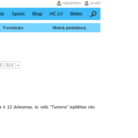
reģistrēties
ienākt
ds
Sports
Blogi
HC.LV
Bildes
Meklēšana
Fonoklubs
Melnā piektdiena
2
313
»
ā ir 12 dziesmas, to vidū "Tumora" izpildītas citu