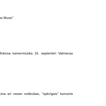
he Music".
 Brāmsa kamermūzika 16. septembrī Valmieras
cina arī nesen notikušais, "spēcīgais" koncerts