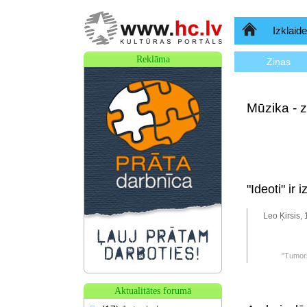
Sākumlapa
Izklaide
Reklāma
Ziņas
Mūzika - z
"Ideoti" ir 
Leo Ķirsis,
"Tumors
Aktualitātes forumā