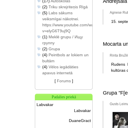
Andrejsalā 
(17)
Autoskolas
(2)
Triku skrejriteņis Rīgā
Agnese Rube
(5)
Labs sākums
veiksmīgai nākotnei.
15. septe
https://www.youtube.com/watch?
v=elyG6T9uj9Q
(1)
Meklē grupu / Ищу
группу
Mocarta u
(2)
Grupa
(4)
Peintbols ar lokiem un
Rinta Bružē
bultām
Rudens k
(4)
Vēlos iegādāties
kultūras 
apavus internetā
[
Forums
]
Grupa "F[e
Padalies priekā
Gusts Leima
Labvakar
Labvakar
DuaneGract