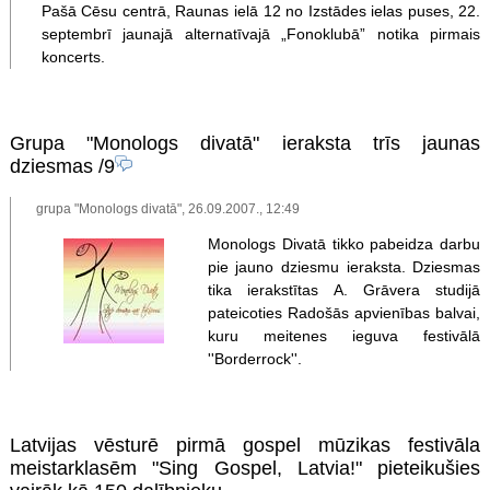
Pašā Cēsu centrā, Raunas ielā 12 no Izstādes ielas puses, 22.
septembrī jaunajā alternatīvajā „Fonoklubā” notika pirmais
koncerts.
Grupa "Monologs divatā" ieraksta trīs jaunas
dziesmas
/9
grupa "Monologs divatā", 26.09.2007., 12:49
Monologs Divatā tikko pabeidza darbu
pie jauno dziesmu ieraksta. Dziesmas
tika ierakstītas A. Grāvera studijā
pateicoties Radošās apvienības balvai,
kuru meitenes ieguva festivālā
''Borderrock''.
Latvijas vēsturē pirmā gospel mūzikas festivāla
meistarklasēm "Sing Gospel, Latvia!" pieteikušies