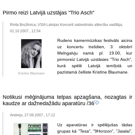
Pirmo reizi Latvijā uzstājas "Trio Asch"
Rinta Bružēvica, VSIA Latvijas Koncerti sabiedrisko attiecību vadītāja,
01.10.2007., 12:54
Rudens kamermūzikas festivāls aicina
uz koncertu trešdien, 3. oktobrī
Melngalvju namā pl. 19.00, kur
pirmoreiz Latvijā uzstāsies "Trio Asch",
kurā spēlē Latvijā iemīļotā un
pazīstamā čelliste Kristīne Blaumane.
Kristīne Blaumane
Notikusi mēģinājuma telpas apzagšana, nozagtas ir
kaudze ar dažnedažādu aparatūru
/36
Andrejs, 27.09.2007., 17:12
Uz aparatūras ir spēlējušas tādas
grupas kā "Tesa", "9Horizon", "Jaialai",