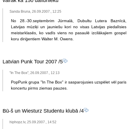
vairāk kā 150 dalībnieku
Sanda Bruna, 26.09.2007., 12:25
No 28.-30.septembrim Jūrmalā, Dubultu Lutera Baznīcā,
Latvijas mūziķi un jauniešu kori no visas Latvijas piedalīsies
meistarklasēs, ko vadīs viens no pasaulē izcilākajiem gospel
koru diriģentiem Walter M. Owens.
Latvian Punk Tour 2007
/5
"In The Box", 26.09.2007., 12:13
PopPunk grupa "In The Box" ir sasparojusies uzspēlet vēl paris
koncertu pirms ziemas pauzes.
Bū-š un Wiesturz Studentu klubā
/4
hiphopz.lv, 25.09.2007., 14:52