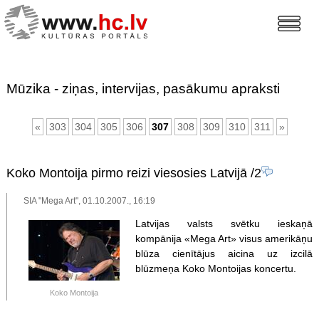
Mūzika - ziņas, intervijas, pasākumu apraksti
«
303
304
305
306
307
308
309
310
311
»
Koko Montoija pirmo reizi viesosies Latvijā
/2
SIA "Mega Art", 01.10.2007., 16:19
Latvijas valsts svētku ieskaņā
kompānija «Mega Art» visus amerikāņu
blūza cienītājus aicina uz izcilā
blūzmeņa Koko Montoijas koncertu.
Koko Montoija