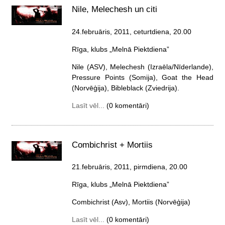
Nile, Melechesh un citi
24.februāris, 2011, ceturtdiena
, 20.00
Rīga, klubs „Melnā Piektdiena”
Nile (ASV), Melechesh (Izraēla/Nīderlande),
Pressure Points (Somija), Goat the Head
(Norvēģija), Bibleblack (Zviedrija).
Lasīt vēl...
(0 komentāri)
Combichrist + Mortiis
21.februāris, 2011, pirmdiena
, 20.00
Rīga, klubs „Melnā Piektdiena”
Combichrist (Asv), Mortiis (Norvēģija)
Lasīt vēl...
(0 komentāri)