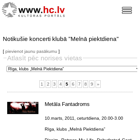
Notikušie koncerti klubā "Melnā piektdiena"
[
pievienot jaunu pasākumu
]
Atlasīt pēc norises vietas
1
2
3
4
5
6
7
8
9
»
Metāla Fantadroms
10.marts, 2011, ceturtdiena
, 20.00-3.00
Rīga, klubs „Melnā Piektdiena”
Diseim, Retrace My Life, Dehydrated Goat,