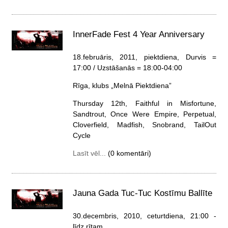
InnerFade Fest 4 Year Anniversary
18.februāris, 2011, piektdiena
, Durvis =
17:00 / Uzstāšanās = 18:00-04:00
Rīga, klubs „Melnā Piektdiena”
Thursday 12th, Faithful in Misfortune,
Sandtrout, Once Were Empire, Perpetual,
Cloverfield, Madfish, Snobrand, TailOut
Cycle
Lasīt vēl...
(0 komentāri)
Jauna Gada Tuc-Tuc Kostīmu Ballīte
30.decembris, 2010, ceturtdiena
, 21:00 -
līdz rītam