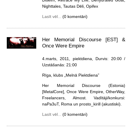
Nighttales, Tautas Dēli, Opifex
Lasīt vēl...
(0 komentāri)
Her Memorial Discourse [EST] &
Once Were Empire
4.marts, 2011, piektdiena
, Durvis: 20:00 /
Uzstāšanās: 21:00
Rīga, klubs „Melnā Piektdiena”
Her Memorial Discourse (Estonia)
[MetalCore], Once Were Empire, OtherWay,
Freelancers, Almost. Vadītāji/konkursi:
naPa3uT, Roma un prosto_kirill (akustiski).
Lasīt vēl...
(0 komentāri)