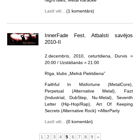
NightTales, Metal Karaoke
Lasīt vēl...
(1 komentārs)
InnerFade Fest. Atbalsti savējos
2010-II
2.decembris, 2010, ceturtdiena
, Durvis =
20:00 / Uzstāšanās = 21:00
Rīga, klubs „Melnā Piektdiena”
Faithful In Misfortune (MetalCore),
Perpetual (Alternative Metal), Fazt
(Industrial, DubStep, Nu-Metal), Seventh
Letter (Hip-Hop/Rap), Art Of Keeping
Secrets (Alternative Rock) +AfterParty
Lasīt vēl...
(0 komentāri)
1
2
3
4
5
6
7
8
9
»