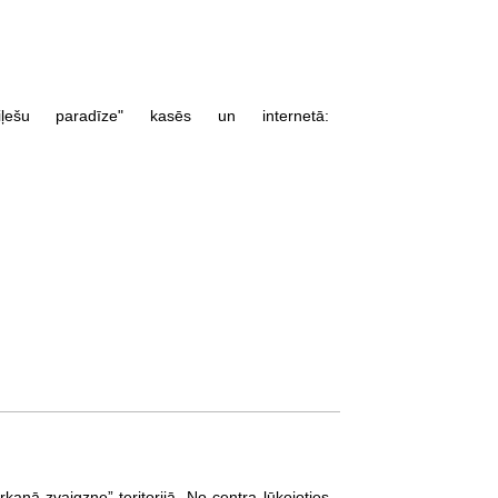
iļešu paradīze" kasēs un internetā:
kanā zvaigzne” teritorijā. No centra lūkojoties