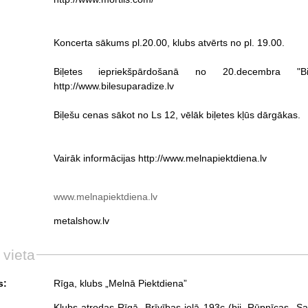
Koncerta sākums pl.20.00, klubs atvērts no pl. 19.00.
Biļetes iepriekšpārdošanā no 20.decembra "B
http://www.bilesuparadize.lv
Biļešu cenas sākot no Ls 12, vēlāk biļetes kļūs dārgākas.
Vairāk informācijas http://www.melnapiektdiena.lv
www.melnapiektdiena.lv
metalshow.lv
 vieta
s:
Rīga, klubs „Melnā Piektdiena”
Klubs atrodas Rīgā, Brīvības ielā 193c (bij. Rūpnīcas „Sar