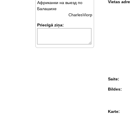
Vietas adre
Африканки на выезд по
Балашихе
CharlesViorp
Priecīgā ziņa:
Saite:
Bildes:
Karte: