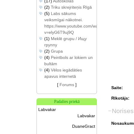
(17)
Autoskolas
(2)
Triku skrejriteņis Rīgā
(5)
Labs sākums
veiksmīgai nākotnei.
https://www.youtube.com/watch?
v=elyG6T9uj9Q
(1)
Meklē grupu / Ищу
группу
(2)
Grupa
(4)
Peintbols ar lokiem un
bultām
(4)
Vēlos iegādāties
apavus internetā
[
Forums
]
Saite:
Rīkotājs:
Padalies priekā
Labvakar
Norises
Labvakar
Nosaukum
DuaneGract