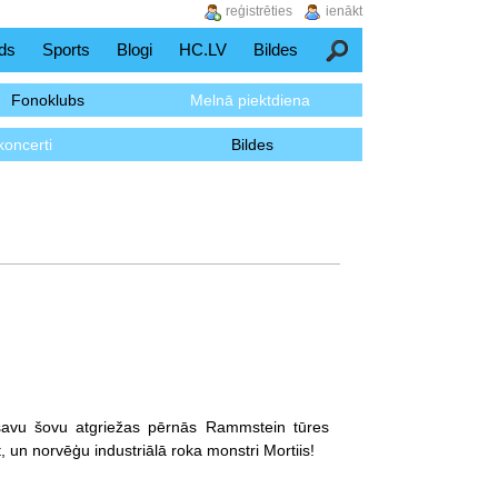
reģistrēties
ienākt
ds
Sports
Blogi
HC.LV
Bildes
Meklēšana
Fonoklubs
Melnā piektdiena
koncerti
Bildes
 savu šovu atgriežas pērnās Rammstein tūres
iesildītāji, ASV elektroindustriālā metāla grandi Combichrist, un norvēģu industriālā roka monstri Mortiis!