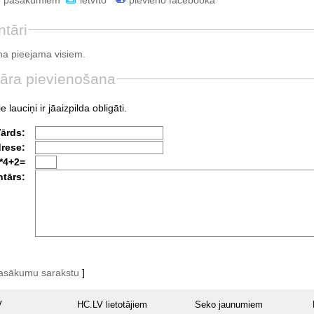
e pasākumiem
ietvīto
pievieno facebookā
tāri
a pieejama visiem.
āra pievienošana
e lauciņi ir jāaizpilda obligāti.
Vārds:
drese:
*4+2=
tārs:
pasākumu sarakstu
]
V
HC.LV lietotājiem
Seko jaunumiem