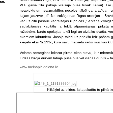
se:
VEF gaisa tilta pakājē kreisajā pusē tuvāk Teikai). Lai 
neapjuktu un neaizmaldītos neceļos, jābūt gana acīgam un 
kājām jāuztver „c”. No trokšņainās Rīgas artērijas – Brīvī
ved uz citu pasauli kādreizējās rūpnīcas „Sarkanā Zvaigzn
saglabājusies kapitālisma tuklā atjaunošanas pirksta
ražotnēm, kurās spokojas tukši logi un aizlaiku dvaša, vec
tīkamiem labumiem. Jāsoļo taisni uz priekšu līdz pašam gal
ķieģeļu ēkai Nr.193c, kurā savu mājvietu radis mūzikas kl
Vēlams nemēģināt iekarot pirmo ēkas stāvu, kur miermīlī
Līdzās biroja durvīm labajā pusē būs vēl vienas durvis – tās
www.melnapiektdiena.lv
Klikšķini uz bildes, lai apskatītu to pilnā i