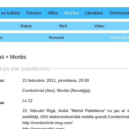
 un kultūra
Forums
Afiša
Mūzika
Literatūra
Dzīvesvei
Raksti
Mp3
Video
as
Koncerti
Notikušie 
t + Mortiis
cija par pasākumu
ks:
21.februāris, 2011, pirmdiena
, 20.00
Combichrist (Asv), Mortiis (Norvēģija)
Ls 12
sa:
22. februārī Rīgā, klubā "Melnā Piektdiena" nu jau ar
http://combichrist.ning.com/
http://www.mortiis.com/