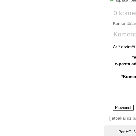
atpakaļ pi
0 komen
Komentēšan
Koment
Ar * atzīmēti
*
e-pasta a
*Komen
[
atpakaļ uz 
Par HC.L