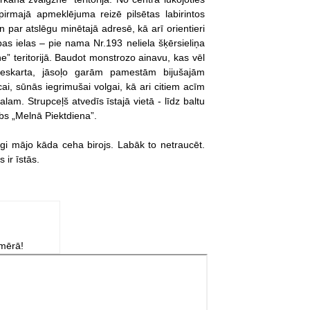
pirmajā apmeklējuma reizē pilsētas labirintos
par atslēgu minētajā adresē, kā arī orientieri
bas ielas – pie nama Nr.193 neliela šķērsieliņa
e” teritorijā. Baudot monstrozo ainavu, kas vēl
 neskarta, jāsoļo garām pamestām bijušajām
ai, sūnās iegrimušai volgai, kā ari citiem acīm
am. Strupceļš atvedīs īstajā vietā - līdz baltu
ubs „Melnā Piektdiena”.
gi mājo kāda ceha birojs. Labāk to netraucēt.
 ir īstās.
zmērā!