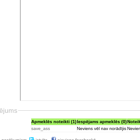
ējums
Apmeklēs noteikti (1)
Iespējams apmeklēs (0)
Notei
save_ass
Neviens vēl nav norādījis
Nevien