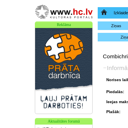
Sākumlapa
Izklaide
Reklāma
Ziņas
Ziņ
Combichris
Informā
Norises lai
Piedalās:
Ieejas mak
Plašāk:
Aktualitātes forumā