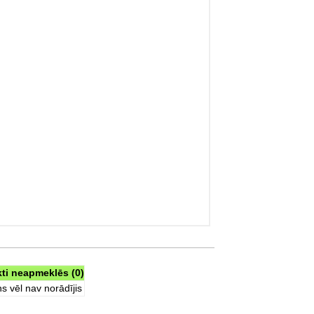
kti neapmeklēs (0)
s vēl nav norādījis