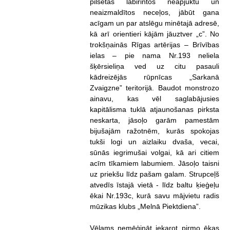
pilsētas labirintos neapjuktu un
neaizmaldītos neceļos, jābūt gana
acīgam un par atslēgu minētajā adresē,
kā arī orientieri kājām jāuztver „c”. No
trokšņainās Rīgas artērijas – Brīvības
ielas – pie nama Nr.193 neliela
šķērsieliņa ved uz citu pasauli
kādreizējās rūpnīcas „Sarkanā
Zvaigzne” teritorijā. Baudot monstrozo
ainavu, kas vēl saglabājusies
kapitālisma tuklā atjaunošanas pirksta
neskarta, jāsoļo garām pamestām
bijušajām ražotnēm, kurās spokojas
tukši logi un aizlaiku dvaša, vecai,
sūnās iegrimušai volgai, kā ari citiem
acīm tīkamiem labumiem. Jāsoļo taisni
uz priekšu līdz pašam galam. Strupceļš
atvedīs īstajā vietā - līdz baltu ķieģeļu
ēkai Nr.193c, kurā savu mājvietu radis
mūzikas klubs „Melnā Piektdiena”.
Vēlams nemēģināt iekarot pirmo ēkas