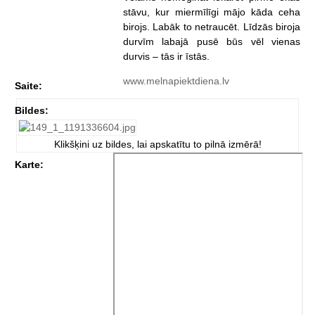
stāvu, kur miermīlīgi mājo kāda ceha
birojs. Labāk to netraucēt. Līdzās biroja
durvīm labajā pusē būs vēl vienas
durvis – tās ir īstās.
www.melnapiektdiena.lv
Saite:
Bildes:
Klikšķini uz bildes, lai apskatītu to pilnā izmērā!
Karte: