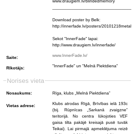
www.draugiem.lv/blindedmemory
_________________________________
Download poster by Belk:
http://innerfade.lv/posters/20101218metal
Sekot "InnerFade" lapai:
http://www.draugiem.lv/innerfade/
www.InnerFade.lv/
Saite:
"InnerFade" un "Melnā Piektdiena"
Rīkotājs:
Norises vieta
Nosaukums:
Rīga, klubs „Melnā Piektdiena”
Klubs atrodas Rīgā, Brīvības ielā 193c
Vietas adrese:
(bij. Rūpnīcas „Sarkanā zvaigzne”
teritorijā. No centra lūkojoties VEF
gaisa tilta pakājē kreisajā pusē tuvāk
Teikai). Lai pirmajā apmeklējuma reizē