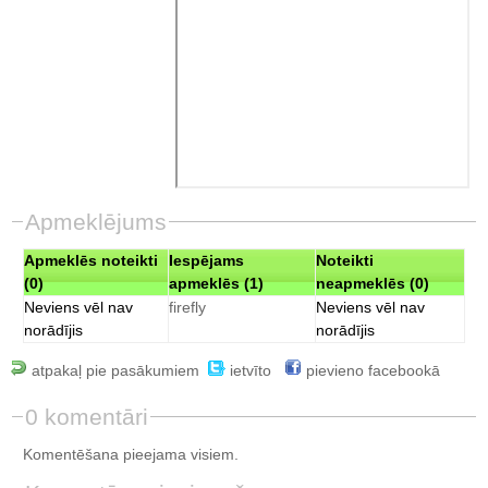
Apmeklējums
Apmeklēs noteikti
Iespējams
Noteikti
(0)
apmeklēs (1)
neapmeklēs (0)
Neviens vēl nav
firefly
Neviens vēl nav
norādījis
norādījis
atpakaļ pie pasākumiem
ietvīto
pievieno facebookā
0 komentāri
Komentēšana pieejama visiem.