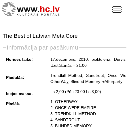
The Best of Latvian MetalCore
Informācija par pasākumu
Norises laiks:
17.decembris, 2010, piektdiena
, Durvis 
Uzstāšanās = 21:00
Trendkill Method, Sandtrout, Once Wer
Piedalās:
OtherWay, Blinded Memory. +Afterparty
Ls 2,00 (Pēc 23:00 Ls 3,00)
Ieejas maksa:
1. OTHERWAY
Plašāk:
2. ONCE WERE EMPIRE
3. TRENDKILL METHOD
4. SANDTROUT
5. BLINDED MEMORY