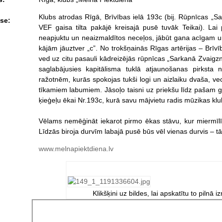
Klubs atrodas Rīgā, Brīvības ielā 193c (bij. Rūpnīcas „Sar
se:
VEF gaisa tilta pakājē kreisajā pusē tuvāk Teikai). Lai 
neapjuktu un neaizmaldītos neceļos, jābūt gana acīgam un 
kājām jāuztver „c”. No trokšņainās Rīgas artērijas – Brīvī
ved uz citu pasauli kādreizējās rūpnīcas „Sarkanā Zvaigzn
saglabājusies kapitālisma tuklā atjaunošanas pirksta
ražotnēm, kurās spokojas tukši logi un aizlaiku dvaša, vec
tīkamiem labumiem. Jāsoļo taisni uz priekšu līdz pašam gal
ķieģeļu ēkai Nr.193c, kurā savu mājvietu radis mūzikas kl
Vēlams nemēģināt iekarot pirmo ēkas stāvu, kur miermīlī
Līdzās biroja durvīm labajā pusē būs vēl vienas durvis – tās
www.melnapiektdiena.lv
Klikšķini uz bildes, lai apskatītu to pilnā i