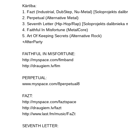
Kārtība:
1. Fazt (Industrial, DubStep, Nu-Metal) [Soloprojekts dalib
2. Perpetual (Alternative Metal)
3. Seventh Letter (Hip-Hop/Rap) [Soloprojekts dalibnieka 
4. Faithful In Misfortune (MetalCore)
5. Art Of Keeping Secrets (Alternative Rock)
+AfterParty
FAITHFUL IN MISFORTUNE:
http://myspace.com/fimband
http://draugiem.lv/fim
PERPETUAL:
www.myspace.com/8perpetual8
FAZT:
http://myspace.com/faztspace
http://draugiem.lv/fazt
http://www.last.fm/music/FaZt
SEVENTH LETTER: