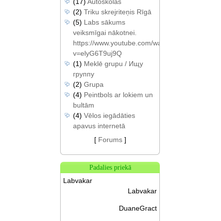
(17)
Autoskolas
(2)
Triku skrejriteņis Rīgā
(5)
Labs sākums
veiksmīgai nākotnei.
https://www.youtube.com/watch?
v=elyG6T9uj9Q
(1)
Meklē grupu / Ищу
группу
(2)
Grupa
(4)
Peintbols ar lokiem un
bultām
(4)
Vēlos iegādāties
apavus internetā
[
Forums
]
Padalies priekā
Labvakar
Labvakar
DuaneGract