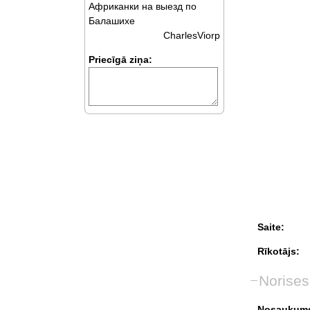
Африканки на выезд по
Балашихе
CharlesViorp
Priecīgā ziņa:
Saite:
Rīkotājs:
Norises
Nosaukum