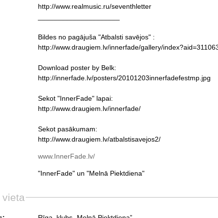
http://www.realmusic.ru/seventhletter
_____________________
Bildes no pagājuša "Atbalsti savējos" :
http://www.draugiem.lv/innerfade/gallery/index?aid=3110
Download poster by Belk:
http://innerfade.lv/posters/20101203innerfadefestmp.jpg
Sekot "InnerFade" lapai:
http://www.draugiem.lv/innerfade/
Sekot pasākumam:
http://www.draugiem.lv/atbalstisavejos2/
www.InnerFade.lv/
"InnerFade" un "Melnā Piektdiena"
 vieta
s:
Rīga, klubs „Melnā Piektdiena”