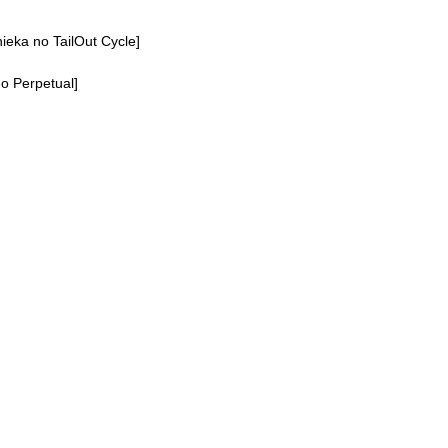
nieka no TailOut Cycle]
no Perpetual]