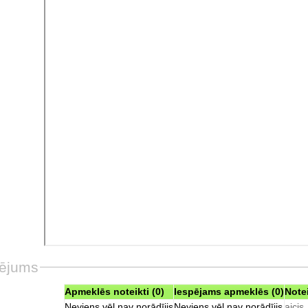
ējums
Apmeklēs noteikti (0)
Iespējams apmeklēs (0)
Note
Neviens vēl nav norādījis
Neviens vēl nav norādījis
aicis