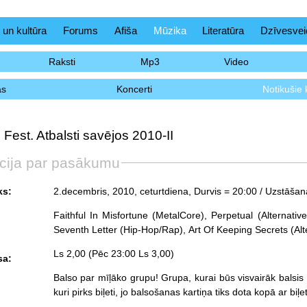
 un kultūra
Forums
Afiša
Mūzika
Literatūra
Dzīvesvei
Raksti
Mp3
Video
as
Koncerti
Notikušie 
Fest. Atbalsti savējos 2010-II
cija par pasākumu
ks:
2.decembris, 2010, ceturtdiena
, Durvis = 20:00 / Uzstāša
Faithful In Misfortune (MetalCore), Perpetual (Alternativ
Seventh Letter (Hip-Hop/Rap), Art Of Keeping Secrets (Alt
Ls 2,00 (Pēc 23:00 Ls 3,00)
sa:
Balso par mīļāko grupu! Grupa, kurai būs visvairāk balsis 
kuri pirks biļeti, jo balsošanas kartiņa tiks dota kopā ar biļ