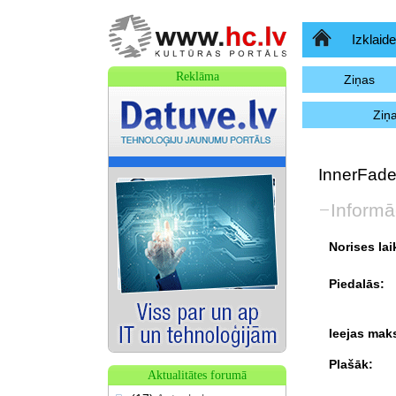
Sākumlapa
Izklaide
Reklāma
Ziņas
Ziņ
InnerFade 
Informā
Norises lai
Piedalās:
Ieejas mak
Plašāk:
Aktualitātes forumā