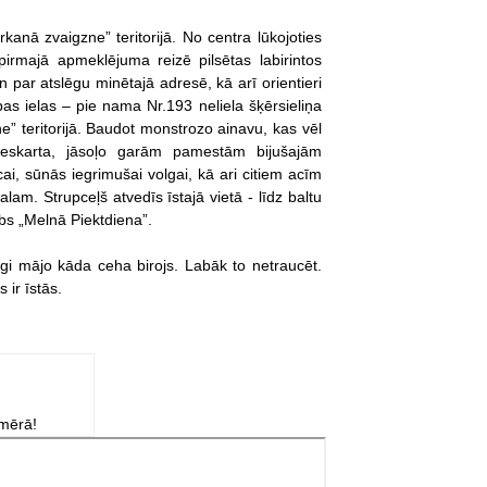
kanā zvaigzne” teritorijā. No centra lūkojoties
pirmajā apmeklējuma reizē pilsētas labirintos
par atslēgu minētajā adresē, kā arī orientieri
bas ielas – pie nama Nr.193 neliela šķērsieliņa
e” teritorijā. Baudot monstrozo ainavu, kas vēl
 neskarta, jāsoļo garām pamestām bijušajām
ai, sūnās iegrimušai volgai, kā ari citiem acīm
am. Strupceļš atvedīs īstajā vietā - līdz baltu
ubs „Melnā Piektdiena”.
gi mājo kāda ceha birojs. Labāk to netraucēt.
 ir īstās.
zmērā!