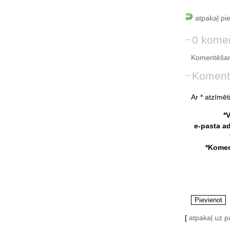
atpakaļ pi
0 komen
Komentēšan
Koment
Ar * atzīmēti
*
e-pasta a
*Komen
[
atpakaļ uz 