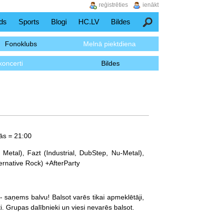
reģistrēties
ienākt
ds
Sports
Blogi
HC.LV
Bildes
Meklēšana
Fonoklubs
Melnā piektdiena
koncerti
Bildes
nās = 21:00
e Metal), Fazt (Industrial, DubStep, Nu-Metal),
ernative Rock) +AfterParty
- saņems balvu! Balsot varēs tikai apmeklētāji,
eti. Grupas dalībnieki un viesi nevarēs balsot.