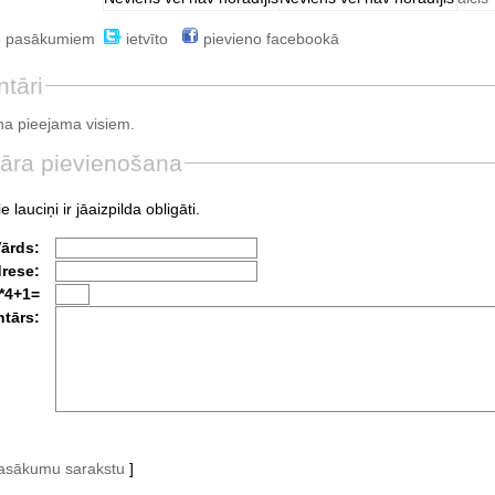
e pasākumiem
ietvīto
pievieno facebookā
tāri
a pieejama visiem.
āra pievienošana
e lauciņi ir jāaizpilda obligāti.
Vārds:
drese:
*4+1=
tārs:
pasākumu sarakstu
]