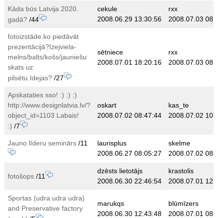
Kāda būs Latvija 2020.
cekule
rxx
2008.06.29 13:30:56
2008.07.03 08:
gadā?
/44
fotoizstāde.ko piedāvāt
prezentācijā?Izejviela-
sētniece
rxx
melns/balts/košs/jauniešu
2008.07.01 18:20:16
2008.07.03 08:
skats uz
pilsētu.Idejas?
/27
Apskataties sso! :) :) :)
http://www.designlatvia.lv/?
oskart
kas_te
object_id=1103 Labais!
2008.07.02 08:47:44
2008.07.02 10:
:)
/7
Jauno līderu seminārs
/11
laurisplus
skelme
2008.06.27 08:05:27
2008.07.02 08:
dzēsts lietotājs
krastolis
fotošops
/11
2008.06.30 22:46:54
2008.07.01 12:
Sportas (udra udra udra)
marukqs
blūmīzers
and Preservative factory
2008.06.30 12:43:48
2008.07.01 08: