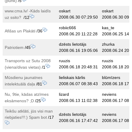
(punk)
/5
www.cma.lv/ -Kāds laidīs
oskart
oskart
2008.06.30 07:29:50
2008.06.30 09:
uz ssito?
/12
robiic666
kas_te
Afišas un Plakāti
/36
2008.06.20 11:22:28
2008.06.25 14:
dzēsts lietotājs
zhurka
Patriotiem
/45
2008.06.16 19:05:06
2008.06.24 20:
Transports uz Sutu 2008
ruuzis
ruuzis
2008.06.18 20:48:31
2008.06.18 20:
(viena/divas vietas)
/1
Mūsdienu jaunatnes
lieliskais kārlis
blūmīzers
2008.06.07 08:38:43
2008.06.18 17:
intelektuālā daļa
/81
Nu, 9tie, kādas atzīmes
lizard
neviens
2008.06.13 11:02:38
2008.06.17 08:
eksāmenos? ;D
/25
Teikšu atklāti, jūs visi man
dzēsts lietotājs
neviens
riebjaties!!!:) Spam bot
/17
2008.06.16 17:47:42
2008.06.17 08: