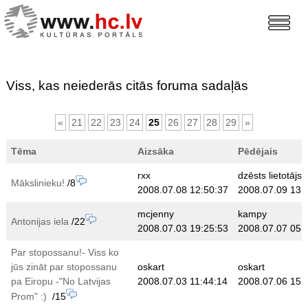
Viss, kas neiederās citās foruma sadaļās
«
21
22
23
24
25
26
27
28
29
»
Tēma
Aizsāka
Pēdējais
rxx
dzēsts lietotājs
Mākslinieku!
/8
2008.07.08 12:50:37
2008.07.09 13:
mcjenny
kampy
Antonijas iela
/22
2008.07.03 19:25:53
2008.07.07 05:
Par stopossanu!- Viss ko
jūs zināt par stopossanu
oskart
oskart
pa Eiropu -"No Latvijas
2008.07.03 11:44:14
2008.07.06 15:
Prom" :)
/15