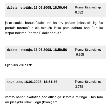
dzēsts lietotājs, 16.06.2008. 18:50:04
Komentāra reitings:
8.392
ja
te
saaktu
banus
"dalīt"
tad
kā
tev
pašam
liekas
cik
ilgi
šis
portāls
turētos?un
cik
minūšu
laikā
pats
dabūtu
banu?un
ko
vispār
nozīmē
"normāli"
dalīt
banus?
dzēsts lietotājs, 16.06.2008. 18:50:56
Komentāra reitings:
-9.695
Ejiet
Jūs
visi
pirst!
save_ass
, 16.06.2008. 18:51:36
Komentāra reitings:
3.758
varēto
banot,
skatoties
pēc
attiecīgā
lietotāja
reitinga
-
tas
tam
arī
piešķirtu
lielāku
jēgu
(krāniņam)!