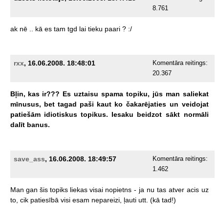
8.761
ak
nē
..
kā
es
tam
tgd
lai
tieku
paari
?
:/
rxx
, 16.06.2008. 18:48:01
Komentāra reitings:
20.367
Bļin,
kas
ir???
Es
uztaisu
spama
topiku,
jūs
man
saliekat
mīnusus,
bet
tagad
paši
kaut
ko
čakarējaties
un
veidojat
patiešām
idiotiskus
topikus.
Iesaku
beidzot
sākt
normāli
dalīt
banus.
save_ass
, 16.06.2008. 18:49:57
Komentāra reitings:
1.462
Man
gan
šis
topiks
liekas
visai
nopietns
-
ja
nu
tas
atver
acis
uz
to,
cik
patiesībā
visi
esam
nepareizi,
ļauti
utt.
(kā
tad!)