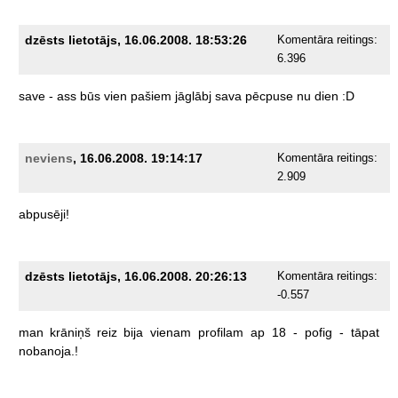
dzēsts lietotājs, 16.06.2008. 18:53:26
Komentāra reitings:
6.396
save
-
ass
būs
vien
pašiem
jāglābj
sava
pēcpuse
nu
dien
:D
neviens
, 16.06.2008. 19:14:17
Komentāra reitings:
2.909
abpusēji!
dzēsts lietotājs, 16.06.2008. 20:26:13
Komentāra reitings:
-0.557
man
krāniņš
reiz
bija
vienam
profilam
ap
18
-
pofig
-
tāpat
nobanoja.!