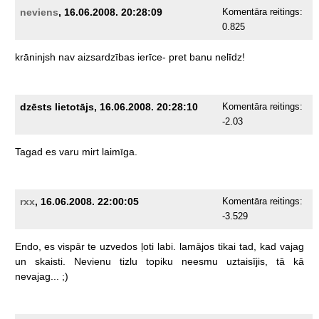
neviens
, 16.06.2008. 20:28:09
Komentāra reitings:
0.825
krāninjsh
nav
aizsardzības
ierīce-
pret
banu
nelīdz!
dzēsts lietotājs, 16.06.2008. 20:28:10
Komentāra reitings:
-2.03
Tagad
es
varu
mirt
laimīga.
rxx
, 16.06.2008. 22:00:05
Komentāra reitings:
-3.529
Endo,
es
vispār
te
uzvedos
ļoti
labi.
lamājos
tikai
tad,
kad
vajag
un
skaisti.
Nevienu
tizlu
topiku
neesmu
uztaisījis,
tā
kā
nevajag...
;)