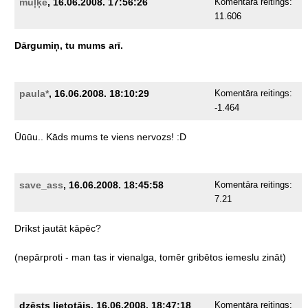
muļķe
, 16.06.2008. 17:56:26
Komentāra reitings:
11.606
Dārgumiņ,
tu
mums
arī.
paula*
, 16.06.2008. 18:10:29
Komentāra reitings:
-1.464
Ūūūu..
Kāds
mums
te
viens
nervozs!
:D
save_ass
, 16.06.2008. 18:45:58
Komentāra reitings:
7.21
Drīkst
jautāt
kāpēc?
(nepārproti
-
man
tas
ir
vienalga,
tomēr
gribētos
iemeslu
zināt)
dzēsts lietotājs, 16.06.2008. 18:47:18
Komentāra reitings: