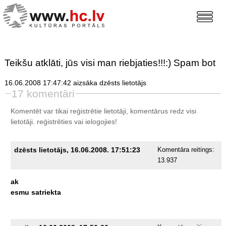
Teikšu atklāti, jūs visi man riebjaties!!!:) Spam bot
16.06.2008 17:47:42 aizsāka dzēsts lietotājs
17 komentāri
Komentēt var tikai reģistrētie lietotāji, komentārus redz visi
lietotāji.
reģistrēties
vai ielogojies!
dzēsts lietotājs, 16.06.2008. 17:51:23
Komentāra reitings:
13.937
ak
esmu
satriekta