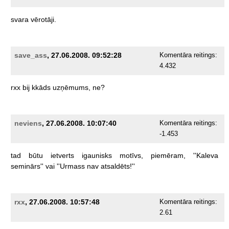
svara
vērotāji.
save_ass
, 27.06.2008. 09:52:28
Komentāra reitings:
4.432
rxx
bij
kkāds
uzņēmums,
ne?
neviens
, 27.06.2008. 10:07:40
Komentāra reitings:
-1.453
tad
būtu
ietverts
igaunisks
motīvs,
piemēram,
''Kaleva
seminārs''
vai
''Urmass
nav
atsaldēts!''
rxx
, 27.06.2008. 10:57:48
Komentāra reitings:
2.61