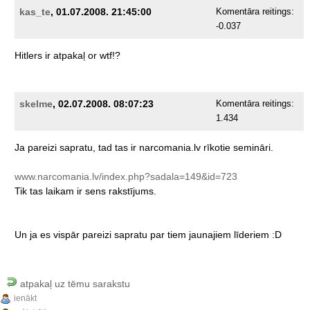
kas_te
, 01.07.2008. 21:45:00
Komentāra reitings:
-0.037
Hitlers
ir
atpakaļ
or
wtf!?
skelme
, 02.07.2008. 08:07:23
Komentāra reitings:
1.434
Ja
pareizi
sapratu,
tad
tas
ir
narcomania.lv
rīkotie
semināri.
www.narcomania.lv/index.php?sadala=149&id=723
Tik
tas
laikam
ir
sens
rakstījums.
Un
ja
es
vispār
pareizi
sapratu
par
tiem
jaunajiem
līderiem
:D
atpakaļ uz tēmu sarakstu
ienākt