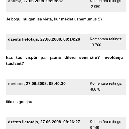
aniimy
, 27.06.2008. 08:08:37
Komentāra reitings:
-2.959
Jelbogu,
nu
gan
īsā
vieta,
kur
meklēt
uzņēmumus
:))
dzēsts lietotājs, 27.06.2008. 08:14:26
Komentāra reitings:
13.766
kas
tas
vispār
par
jauno
dīleru
semināru?
revolūciju
taisīsiet?
neviens
, 27.06.2008. 08:40:30
Komentāra reitings:
-9.678
fitlains
gan
jau...
dzēsts lietotājs, 27.06.2008. 09:26:27
Komentāra reitings:
8.149