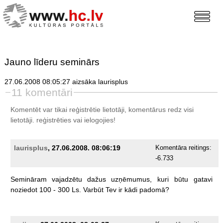
Jauno līderu seminārs
27.06.2008 08:05:27 aizsāka laurisplus
11 komentāri
Komentēt var tikai reģistrētie lietotāji, komentārus redz visi
lietotāji.
reģistrēties
vai ielogojies!
laurisplus
, 27.06.2008. 08:06:19
Komentāra reitings:
-6.733
Semināram
vajadzētu
dažus
uzņēmumus,
kuri
būtu
gatavi
noziedot
100
-
300
Ls.
Varbūt
Tev
ir
kādi
padomā?