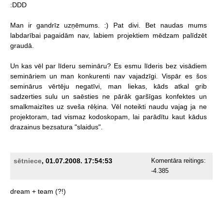
:DDD
Man
ir
gandrīz
uzņēmums.
:)
Pat
divi.
Bet
naudas
mums
labdarībai
pagaidām
nav,
labiem
projektiem
mēdzam
palīdzēt
graudā.
Un
kas
vēl
par
līderu
semināru?
Es
esmu
līderis
bez
visādiem
semināriem
un
man
konkurenti
nav
vajadzīgi.
Vispār
es
šos
seminārus
vērtēju
negatīvi,
man
liekas,
kāds
atkal
grib
sadzerties
sulu
un
saēsties
ne
pārāk
garšīgas
konfektes
un
smalkmaizītes
uz
sveša
rēķina.
Vēl
noteikti
naudu
vajag
ja
ne
projektoram,
tad
vismaz
kodoskopam,
lai
parādītu
kaut
kādus
drazainus
bezsatura
"slaidus".
sētniece
, 01.07.2008. 17:54:53
Komentāra reitings:
-4.385
dream
+
team
(?!)