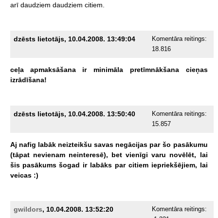
arī
daudziem
daudziem
citiem.
dzēsts lietotājs, 10.04.2008. 13:49:04
Komentāra reitings:
18.816
ceļa
apmaksāšana
ir
minimāla
pretīmnākšana
cieņas
izrādīšana!
dzēsts lietotājs, 10.04.2008. 13:50:40
Komentāra reitings:
15.857
Aj
nafig
labāk
neizteikšu
savas
negācijas
par
šo
pasākumu
(tāpat
nevienam
neinteresē),
bet
vienīgi
varu
novēlēt,
lai
šis
pasākums
šogad
ir
labāks
par
citiem
iepriekšējiem,
lai
veicas
:)
gwildors
, 10.04.2008. 13:52:20
Komentāra reitings: