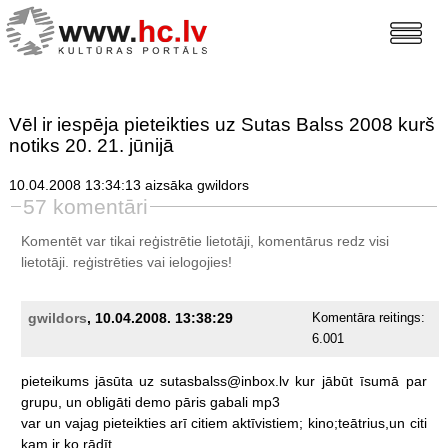
Vēl ir iespēja pieteikties uz Sutas Balss 2008 kurš
notiks 20. 21. jūnijā
10.04.2008 13:34:13 aizsāka gwildors
57 komentāri
Komentēt var tikai reģistrētie lietotāji, komentārus redz visi
lietotāji.
reģistrēties
vai ielogojies!
gwildors
, 10.04.2008. 13:38:29
Komentāra reitings:
6.001
pieteikums
jāsūta
uz
sutasbalss@inbox.lv
kur
jābūt
īsumā
par
grupu,
un
obligāti
demo
pāris
gabali
mp3
var
un
vajag
pieteikties
arī
citiem
aktīvistiem;
kino;teātrius,un
citi
kam
ir
ko
rādīt.