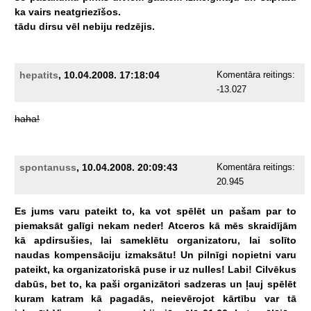
ka
vairs
neatgriezīšos.
tādu
dirsu
vēl
nebiju
redzējis.
hepatits
, 10.04.2008. 17:18:04
Komentāra reitings:
-13.027
haha!
spontanuss
, 10.04.2008. 20:09:43
Komentāra reitings:
20.945
Es
jums
varu
pateikt
to,
ka
vot
spēlēt
un
pašam
par
to
piemaksāt
galīgi
nekam
neder!
Atceros
kā
mēs
skraidījām
kā
apdirsušies,
lai
sameklētu
organizatoru,
lai
solīto
naudas
kompensāciju
izmaksātu!
Un
pilnīgi
nopietni
varu
pateikt,
ka
organizatoriskā
puse
ir
uz
nulles!
Labi!
Cilvēkus
dabūs,
bet
to,
ka
paši
organizātori
sadzeras
un
ļauj
spēlēt
kuram
katram
kā
pagadās,
neievērojot
kārtību
var
tā