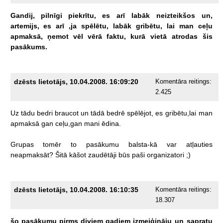
Gandij,
pilnīgi
piekrītu,
es
arī
labāk
neizteikšos
un,
artemijs,
es
arī
,ja
spēlētu,
labāk
gribētu,
lai
man
ceļu
apmaksā,
ņemot
vēl
vērā
faktu,
kurā
vietā
atrodas
šis
pasākums.
dzēsts lietotājs, 10.04.2008. 16:09:20
Komentāra reitings:
2.425
Uz
tādu
bedri
braucot
un
tādā
bedrē
spēlējot,
es
gribētu,lai
man
apmaksā
gan
ceļu,gan
mani
ēdina.
Grupas
tomēr
to
pasākumu
balsta-kā
var
atļauties
neapmaksāt?
Šitā
kāšot
zaudētāji
būs
paši
organizatori
;)
dzēsts lietotājs, 10.04.2008. 16:10:35
Komentāra reitings:
18.307
šo
pasākumu
pirms
diviem
gadiem
izmeiģināju
un
sapratu