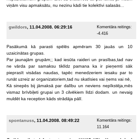
viņām
visu
apmaksātu,
nu
nezinu
kādi
tie
kolektīvi
salasās...
gwildors
, 11.04.2008. 06:29:16
Komentāra reitings:
-4.416
Pasākumā
kā
parasti
spēlēs
apmēram
30
jauās
un
10
uzaicinātas
grupas.
Par
jaunajām
grupām;;
kad
iesūta
raideri
un
prasības,tad
nav
ne
vārda
par
samaksu
tiklīdz
pamana
ka
ir
pieņemti
sāk
pieprasīt
visādas
naudas,
tapēc
menedzeriem
iesaku
par
to
runāt
uzreiz
ar
organizatoriem,tad
nu
skatīsies
vai
ņems
vai
nē,
Kā
sinepēs
bij
jāmaksā
par
dalību
un
neviens
nepīkstēja,mēs
vismaz
brīvbiļeti
grupai
un
3
cilvēkiem
līdzi
dodam.
un
nevaig
muldēt
ka
reception
kāds
strādāja
pālī.
spontanuss
, 11.04.2008. 08:49:22
Komentāra reitings:
11.164