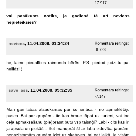
17.917
vai
pasākums
notiks,
ja
gadienā
tā
arī
neviens
nepieteiksies?
neviens
, 11.04.2008. 01:34:24
Komentāra reitings:
-8.723
he,
laime
piedalīties
raimonda
bērēs...P.S.
piedod
judzi-tu
pat
neliidzi:(
save_ass
, 11.04.2008. 05:32:35
Komentāra reitings:
-7.147
Man
gan
labas
atsauksmas
par
šo
ienāca
-
no
apmeklētāju
puses.
Bat
par
grupām
-
tie
kas
brauc
tāpat
uz
turieni,
vai
tad
ceļa
apmaksāšanu
(pie)prasīt
būtu
vsp
taisnģi?
Labi
-
cits
kas
ir,
ja
apsola
un
piekāš...
Bet
manuprāt
šī
ar
laba
izdevība
jaunām,
nepazīstamām
grupām
iziet
uz
skatuves,
tai
pat
laikā,
ja
visām