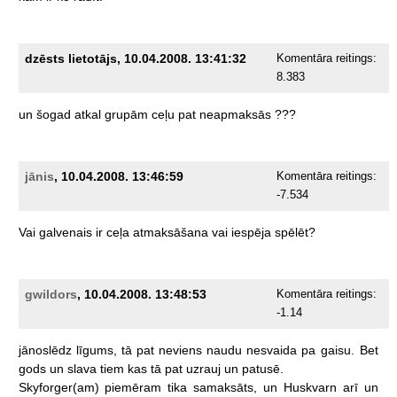
dzēsts lietotājs, 10.04.2008. 13:41:32
Komentāra reitings:
8.383
un
šogad
atkal
grupām
ceļu
pat
neapmaksās
???
jānis
, 10.04.2008. 13:46:59
Komentāra reitings:
-7.534
Vai
galvenais
ir
ceļa
atmaksāšana
vai
iespēja
spēlēt?
gwildors
, 10.04.2008. 13:48:53
Komentāra reitings:
-1.14
jānoslēdz
līgums,
tā
pat
neviens
naudu
nesvaida
pa
gaisu.
Bet
gods
un
slava
tiem
kas
tā
pat
uzrauj
un
patusē.
Skyforger(am)
piemēram
tika
samaksāts,
un
Huskvarn
arī
un