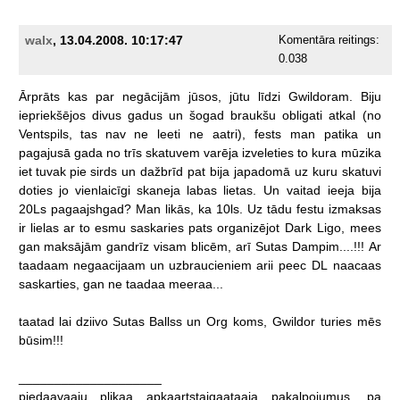
walx
, 13.04.2008. 10:17:47
Komentāra reitings:
0.038
Ārprāts
kas
par
negācijām
jūsos,
jūtu
līdzi
Gwildoram.
Biju
iepriekšējos
divus
gadus
un
šogad
braukšu
obligati
atkal
(no
Ventspils,
tas
nav
ne
leeti
ne
aatri),
fests
man
patika
un
pagajusā
gada
no
trīs
skatuvem
varēja
izveleties
to
kura
mūzika
iet
tuvak
pie
sirds
un
dažbrīd
pat
bija
japadomā
uz
kuru
skatuvi
doties
jo
vienlaicīgi
skaneja
labas
lietas.
Un
vaitad
ieeja
bija
20Ls
pagaajshgad?
Man
likās,
ka
10ls.
Uz
tādu
festu
izmaksas
ir
lielas
ar
to
esmu
saskaries
pats
organizējot
Dark
Ligo,
mees
gan
maksājām
gandrīz
visam
blicēm,
arī
Sutas
Dampim....!!!
Ar
taadaam
negaacijaam
un
uzbraucieniem
arii
peec
DL
naacaas
saskarties,
gan
ne
taadaa
meeraa...
taatad
lai
dziivo
Sutas
Ballss
un
Org
koms,
Gwildor
turies
mēs
būsim!!!
____________________
piedaavaaju
plikaa
apkaartstaigaataaja
pakalpojumus,
pa