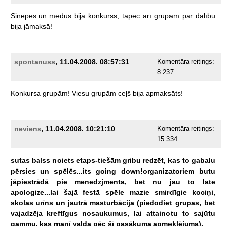
Sinepes
un
medus
bija
konkurss,
tāpēc
arī
grupām
par
dalību
bija
jāmaksā!
spontanuss
, 11.04.2008. 08:57:31
Komentāra reitings:
8.237
Konkursa
grupām!
Viesu
grupām
ceļš
bija
apmaksāts!
neviens
, 11.04.2008. 10:21:10
Komentāra reitings:
15.334
sutas
balss
noiets
etaps-tiešām
gribu
redzēt,
kas
to
gabalu
pērsies
un
spēlēs...its
going
down!organizatoriem
butu
jāpiestrādā
pie
menedzjmenta,
bet
nu
jau
to
late
apologize...lai
šajā
festā
spēle
mazie
smirdīgie
kociņi,
skolas
urīns
un
jautrā
masturbācija
(piedodiet
grupas,
bet
vajadzēja
kreftīgus
nosaukumus,
lai
attainotu
to
sajūtu
gammu,
kas
manī
valda
pēc
šī
pasākuma
apmeklējuma).