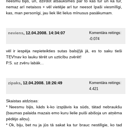
neesmu
bijis,
un,
dzirdot
atsauksmes
par
to
kas
tur
un
kā
tur,
nemaz
arī
netaisos
+
vēl
vietējie
arī
tur
neesot
īpaši
viesmīlīgi,
kas,
man
personīgi,
jau
liek
likt
lielus
mīnusus
pasākumam.
neviens
, 12.04.2008. 14:34:07
Komentāra reitings:
-0.074
vēl
ir
iespēja
nepieteikties
sutas
balsij!jā
jā,
es
to
saku
tieši
TEV!nav
ko
lauku
tērēt
un
uzticību
zvērēt!
P.S.
uz
zvēru
labāk...
zipaks
, 12.04.2008. 18:26:49
Komentāra reitings:
4.421
Skaistas
atdziņas:
*
Neesmu
bijis,
kāds
k-ko
izspļāvis
ka
sūds,
tātad
nebraukšu
(baumas
palaida
mazais
emo
kuru
lielie
puiši
abišoja
un
atņēma
pēdējo
aliņu).
*
Ok,
biju,
bet
nu
ja
jūs
tā
sakat
ka
tur
brauc
nestilīgie,
ko
tad