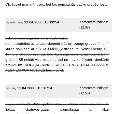
Ok,
lieciet
man
mīnusus,
bet
tas
nemazinās
patiku
pret
šo
festu!
gwildors
, 11.04.2008. 19:22:54
Komentāra reitings:
-12.027
uzbrauciens
nopietns
vērts
padomāt...
bet
neskatoties
uz
to
tuss
vienmēr
būs
un
izaugs
grupas
līmenī,
kuras
sākušas
ar
SB
kā
LMNH
,Astronauts,
Volist,Thrsdy
12,
Tumors,
Slide50(esti)
utt.
tpēc
kam
sāp
sirsniņa
un
tuss
dabā
ir
grūti
un
SB
nokāš
visu
ņjaudiņu
tad
nu
nav
ko
čīkstēt,
vienkārši
braukt
uz
ROCK,M
ŖING,
ŠIGEIT
UN
CITIEM
LĒTAJIEM
FESTIEM
KUR
PA
10
LS
būs
viss
ok
uura
, 11.04.2008. 19:31:14
Komentāra reitings:
-12.561
Ir
jau
redzeeti
shitie
puksteetaaji....
Pirmo
reizi
uzkaapj
uz
lielaas
skatuves,gatavi
piemaksaat
lai
tikai