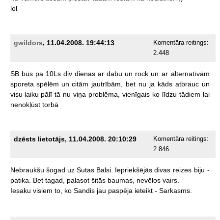
lol
gwildors
, 11.04.2008. 19:44:13
Komentāra reitings:
2.448
SB
būs
pa
10Ls
div
dienas
ar
dabu
un
rock
un
ar
alternatīvām
sporeta
spēlēm
un
citām
jautrībām,
bet
nu
ja
kāds
atbrauc
un
visu
laiku
pālī
tā
nu
viņa
problēma,
vienīgais
ko
līdzu
tādiem
lai
nenokļūst
torbā
dzēsts lietotājs, 11.04.2008. 20:10:29
Komentāra reitings:
2.846
Nebraukšu
šogad
uz
Sutas
Balsi.
Iepriekšējās
divas
reizes
biju
-
patika.
Bet
tagad,
palasot
šitās
baumas,
nevēlos
vairs.
Iesaku
visiem
to,
ko
Sandis
jau
paspēja
ieteikt
-
Sarkasms.