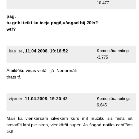
10.477
pag.
tu
gribi
teikt
ka
ieeja
pagājušogad
bij
20ls?
wtf?
kas_te
, 11.04.2008. 19:18:52
Komentāra reitings:
-3.775
Atbildēšu
viņas
vietā
-
jā.
Nenormāli.
thats
tf.
zipaks
, 11.04.2008. 19:20:42
Komentāra reitings:
6.645
Man
kā
vienkāršam
cilvēkam
kurš
mīl
mūziku
šis
fests
iet
sasodīti
labi
pie
sirds,
vienkārši
super.
Ja
šogad
notiks
centīšos
tikt!