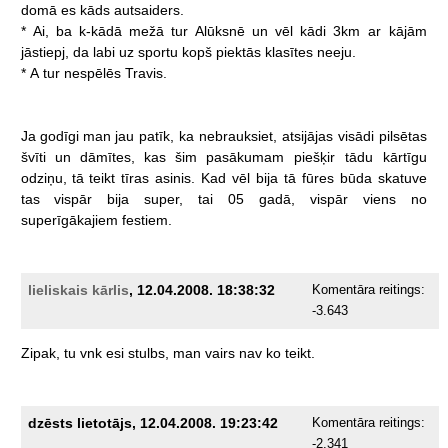
domā
es
kāds
autsaiders.
*
Ai,
ba
k-kādā
mežā
tur
Alūksnē
un
vēl
kādi
3km
ar
kājām
jāstiepj,
da
labi
uz
sportu
kopš
piektās
klasītes
neeju.
*
A
tur
nespēlēs
Travis.
Ja
godīgi
man
jau
patīk,
ka
nebrauksiet,
atsijājas
visādi
pilsētas
švīti
un
dāmītes,
kas
šim
pasākumam
piešķir
tādu
kārtīgu
odziņu,
tā
teikt
tīras
asinis.
Kad
vēl
bija
tā
fūres
būda
skatuve
tas
vispār
bija
super,
tai
05
gadā,
vispār
viens
no
superīgākajiem
festiem.
lieliskais kārlis
, 12.04.2008. 18:38:32
Komentāra reitings:
-3.643
Zipak,
tu
vnk
esi
stulbs,
man
vairs
nav
ko
teikt.
dzēsts lietotājs, 12.04.2008. 19:23:42
Komentāra reitings:
-2.341