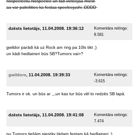
nospeeleetu.Nospeelee
un
tad
vieteejaa
miest
aa
var
palieliities
ka
festaa
speeleejushi.:DDDD
dzēsts lietotājs, 11.04.2008. 19:36:12
Komentāra reitings:
8.581
gwildor
parādi
kā
uz
Rock
am
ring
pa
10ls
tikt
;)
un
kādi
hedlaineri
būs
SB?Tumors
vai>?
gwildors
, 11.04.2008. 19:39:33
Komentāra reitings:
-3.615
Tumors
ir
ok.
un
būs
ar
,,,un
kas
tur
būs
vēl
to
redzēs
SB
lapā.
dzēsts lietotājs, 11.04.2008. 19:41:08
Komentāra reitings:
7.474
nu
Tumors
tiešām
piestāv
tādam
festam
kā
hedlaineri
;)