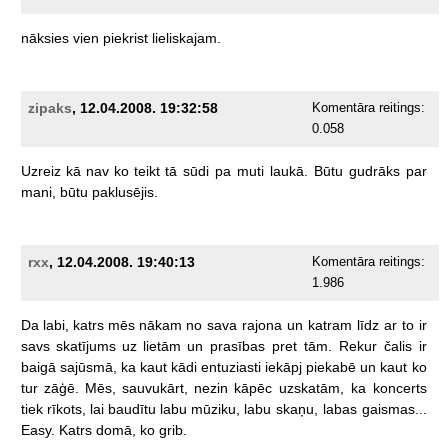
nāksies
vien
piekrist
lieliskajam.
zipaks
, 12.04.2008. 19:32:58
Komentāra reitings:
0.058
Uzreiz
kā
nav
ko
teikt
tā
sūdi
pa
muti
laukā.
Būtu
gudrāks
par
mani,
būtu
paklusējis.
rxx
, 12.04.2008. 19:40:13
Komentāra reitings:
1.986
Da
labi,
katrs
mēs
nākam
no
sava
rajona
un
katram
līdz
ar
to
ir
savs
skatījums
uz
lietām
un
prasības
pret
tām.
Rekur
čalis
ir
baigā
sajūsmā,
ka
kaut
kādi
entuziasti
iekāpj
piekabē
un
kaut
ko
tur
zāģē.
Mēs,
sauvukārt,
nezin
kāpēc
uzskatām,
ka
koncerts
tiek
rīkots,
lai
baudītu
labu
mūziku,
labu
skaņu,
labas
gaismas...
Easy.
Katrs
domā,
ko
grib.