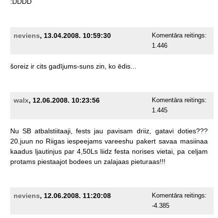
:DDDD
neviens
, 13.04.2008. 10:59:30
Komentāra reitings:
1.446
šoreiz
ir
cits
gadījums-suns
zin,
ko
ēdis...
walx
, 12.06.2008. 10:23:56
Komentāra reitings:
1.445
Nu
SB
atbalstiitaaji,
fests
jau
pavisam
driiz,
gatavi
doties???
20.juun
no
Riigas
iespeejams
vareeshu
pakert
savaa
masiinaa
kaadus
ljautinjus
par
4,50Ls
liidz
festa
norises
vietai,
pa
celjam
protams
piestaajot
bodees
un
zalajaas
pieturaas!!!
neviens
, 12.06.2008. 11:20:08
Komentāra reitings:
-4.385