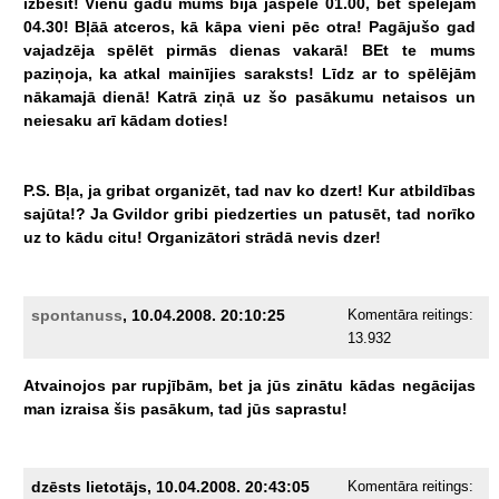
izbesīt!
Vienu
gadu
mums
bija
jāspēlē
01.00,
bet
spēlējām
04.30!
Bļāā
atceros,
kā
kāpa
vieni
pēc
otra!
Pagājušo
gad
vajadzēja
spēlēt
pirmās
dienas
vakarā!
BEt
te
mums
paziņoja,
ka
atkal
mainījies
saraksts!
Līdz
ar
to
spēlējām
nākamajā
dienā!
Katrā
ziņā
uz
šo
pasākumu
netaisos
un
neiesaku
arī
kādam
doties!
P.S.
Bļa,
ja
gribat
organizēt,
tad
nav
ko
dzert!
Kur
atbildības
sajūta!?
Ja
Gvildor
gribi
piedzerties
un
patusēt,
tad
norīko
uz
to
kādu
citu!
Organizātori
strādā
nevis
dzer!
spontanuss
, 10.04.2008. 20:10:25
Komentāra reitings:
13.932
Atvainojos
par
rupjībām,
bet
ja
jūs
zinātu
kādas
negācijas
man
izraisa
šis
pasākum,
tad
jūs
saprastu!
dzēsts lietotājs, 10.04.2008. 20:43:05
Komentāra reitings: