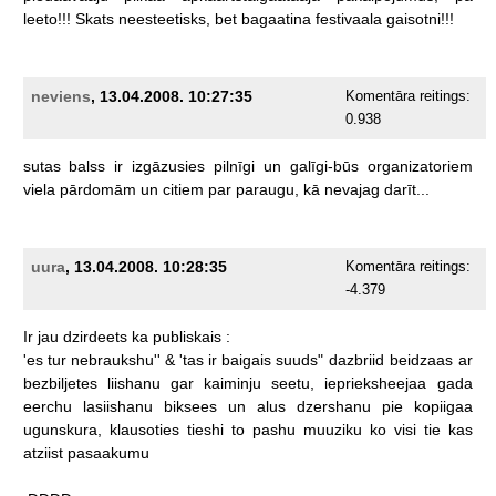
leeto!!!
Skats
neesteetisks,
bet
bagaatina
festivaala
gaisotni!!!
neviens
, 13.04.2008. 10:27:35
Komentāra reitings:
0.938
sutas
balss
ir
izgāzusies
pilnīgi
un
galīgi-būs
organizatoriem
viela
pārdomām
un
citiem
par
paraugu,
kā
nevajag
darīt...
uura
, 13.04.2008. 10:28:35
Komentāra reitings:
-4.379
Ir
jau
dzirdeets
ka
publiskais
:
'es
tur
nebraukshu''
&
'tas
ir
baigais
suuds"
dazbriid
beidzaas
ar
bezbiljetes
liishanu
gar
kaiminju
seetu,
ieprieksheejaa
gada
eerchu
lasiishanu
biksees
un
alus
dzershanu
pie
kopiigaa
ugunskura,
klausoties
tieshi
to
pashu
muuziku
ko
visi
tie
kas
atziist
pasaakumu