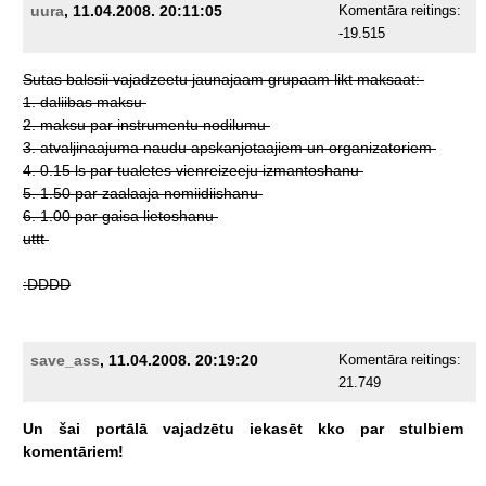
uura
, 11.04.2008. 20:11:05
Komentāra reitings:
-19.515
Sutas
balssii
vajadzeetu
jaunajaam
grupaam
likt
maksaat:
1.
daliibas
maksu
2.
maksu
par
instrumentu
nodilumu
3.
atvaljinaajuma
naudu
apskanjotaajiem
un
organizatoriem
4.
0.15
ls
par
tualetes
vienreizeeju
izmantoshanu
5.
1.50
par
zaalaaja
nomiidiishanu
6.
1.00
par
gaisa
lietoshanu
uttt
:DDDD
save_ass
, 11.04.2008. 20:19:20
Komentāra reitings:
21.749
Un
šai
portālā
vajadzētu
iekasēt
kko
par
stulbiem
komentāriem!