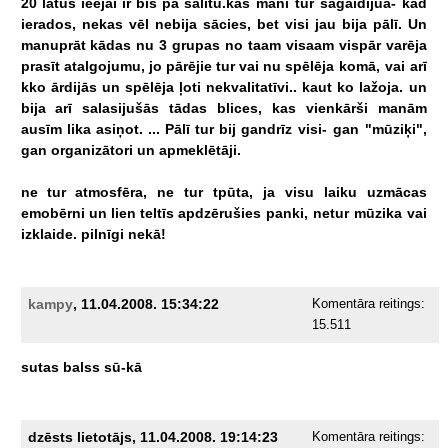
20
latus
ieejai
ir
biš
pa
sālītu.kas
mani
tur
sagaidījua-
kad
ierados,
nekas
vēl
nebija
sācies,
bet
visi
jau
bija
pālī.
Un
manuprāt
kādas
nu
3
grupas
no
taam
visaam
vispār
varēja
prasīt
atalgojumu,
jo
pārējie
tur
vai
nu
spēlēja
komā,
vai
arī
kko
ārdijās
un
spēlēja
ļoti
nekvalitatīvi..
kaut
ko
lažoja.
un
bija
arī
salasijušās
tādas
blices,
kas
vienkārši
manām
ausīm
lika
asiņot.
...
Pālī
tur
bij
gandrīz
visi-
gan
"mūziķi",
gan
organizātori
un
apmeklētāji.
ne
tur
atmosfēra,
ne
tur
tpūta,
ja
visu
laiku
uzmācas
emobērni
un
lien
teltīs
apdzērušies
panki,
netur
mūzika
vai
izklaide.
pilnīgi
nekā!
kampy
, 11.04.2008. 15:34:22
Komentāra reitings:
15.511
sutas
balss
sū-kā
dzēsts lietotājs, 11.04.2008. 19:14:23
Komentāra reitings: