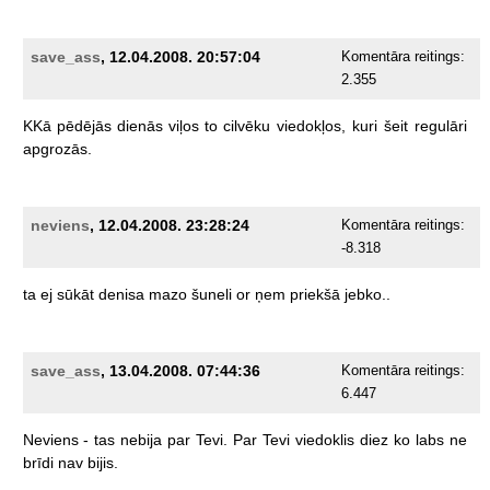
save_ass
, 12.04.2008. 20:57:04
Komentāra reitings:
2.355
KKā
pēdējās
dienās
viļos
to
cilvēku
viedokļos,
kuri
šeit
regulāri
apgrozās.
neviens
, 12.04.2008. 23:28:24
Komentāra reitings:
-8.318
ta
ej
sūkāt
denisa
mazo
šuneli
or
ņem
priekšā
jebko..
save_ass
, 13.04.2008. 07:44:36
Komentāra reitings:
6.447
Neviens
-
tas
nebija
par
Tevi.
Par
Tevi
viedoklis
diez
ko
labs
ne
brīdi
nav
bijis.