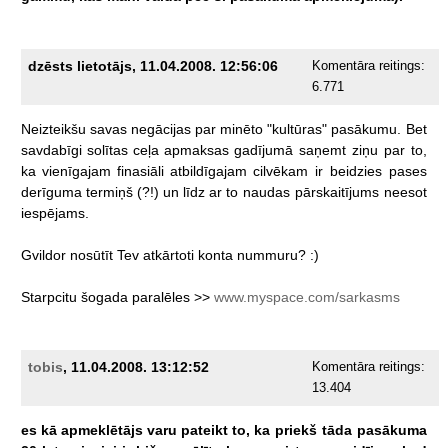
dzēsts lietotājs, 11.04.2008. 12:56:06
Komentāra reitings:
6.771
Neizteikšu
savas
negācijas
par
minēto
"kultūras"
pasākumu.
Bet
savdabīgi
solītas
ceļa
apmaksas
gadījumā
saņemt
ziņu
par
to,
ka
vienīgajam
finasiāli
atbildīgajam
cilvēkam
ir
beidzies
pases
derīguma
termiņš
(?!)
un
līdz
ar
to
naudas
pārskaitījums
neesot
iespējams.
Gvildor
nosūtīt
Tev
atkārtoti
konta
nummuru?
:)
Starpcitu
šogada
paralēles
>>
www.myspace.com/sarkasms
tobis
, 11.04.2008. 13:12:52
Komentāra reitings:
13.404
es
kā
apmeklētājs
varu
pateikt
to,
ka
priekš
tāda
pasākuma