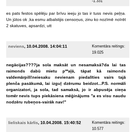
-1.331
es
pats
festos
spēlēju
par
brīvu
ieeju
jo
tas
ir
tuss
nevis
peļņa.
Un
jūtos
ok
,ka
esmu
atbalstijis
censoņus,
zinu
ko
nozīmē
noīrēt
2
skatuves,
apsardzi,
utt
neviens
, 10.04.2008. 14:04:11
Komentāra reitings:
19.025
negācijas????ja
sola
maksāt
un
nesamaksā?da
lai
tas
raimonds
dabū
mietu
p**aļā,
tāpat
kā
raimonds
valdemārpilī!neiesaku
nevienam
piedalīties
vairs
tajā
plenča
pasākumā,
lai
izguļ
dzērumu
beidzot...P.S.
normāli
organizatori,
ja
sola,
tad
samaksā,
jo
ir
abpusēja
cieņa
tomēr
nevis
tups
piekāsiena
mēģinājums
''a
es
visu
naudu
nodzēru
rubeņos-vairāk
nav!''
lieliskais kārlis
, 10.04.2008. 15:40:52
Komentāra reitings:
10.577