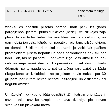
tobis
, 13.04.2008. 10:12:15
Komentāra reitings:
1.932
zipaks-
es
neesmu
pilsētas
dāmīte,
man
patīk
iet
garos
pārgājienos,
pietam,
pirms
tur
devos
,nedēļu
vēl
dzīvojos
zaļā
pļavā,
tā
kā-
tādas
lietas,
ka
neertības
vai
garš
ceļojums,
nu
gan
nebija
iemesls,
kāpēc
tur
nepatika.
pie
tam,
pilsētniekiem,
es
domāju,
3
kilometri
ir
tikai
patīkami,
jo
visbiežāk
pašiem
pilsētniekiem
pilsēta
nepatīk
un
šāds
pārbrauciens
nāk
tiki
par
labu..
.ok,
tas
ne
pa
tēmu...
bet
katrā
ziņā,
viss
atkal
ir
naudā-
ceļš
un
ieeja
sanāk
diezgan
ko
piemaksāt
+
vēl
alus
un
kāds
ēdamais.
pa
to
naudu
es
te
pat
uz
arēnu
varu
aiziet
uz
kādu
riktīgu
konci
un
izklaidēties
ne
pa
jokam,
nevis
maksāt
par
30
grupām.
par
kurām
nekad
neesmu
dzirdējusi,
un
visticamāk
arī
negribu
dzirdēt.
Un
jāpiekrīt
rxx
(kas
to
būtu
domājis?
:D)-
katram
prioritātes
ir
savas,
tākā
nav
ko
uzspiest
ar
savu
dzertiņu
pie
plēves
skatuves
un
piekakāta
meža.