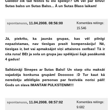
Gwildor
cik
tad
festos
tu
esi
spēlēji!?
UN
vēl
par
brīvu!
Sutas
balss
un
Sutas
Balss...
Ā
un
Sutas
Blass
laikam!
spontanuss
, 11.04.2008. 08:56:00
Komentāra reitings:
15.546
Jā,
piekrītu,
ka
jaunās
grupas,
kas
vēl
pilnīgi
nepazīstamas,
nav
tiesīgas
prasīt
kompensāciju!
Nē,
tiesīgas
ir,
bet
vai
apmaksājot
viņi
attaisnos
cerības!
Tā
ir
cita
runa!
BEt
ja
sola
un
grupa
jau
spēlējusi
šajā
pasākumā
4
gadus!
Salīdzināji
Sinepes
ar
Sutas
Balsi!
Un
starp
citu
maksāt
vajadzēja
konkursa
grupām!
Doooooo
:D
Tur
kaut
kā
neredzēju
atbldīgās
personas
par
festivāla
norisi
pālī!
Gods
un
slava
IMANTAM
PULKSTENIM!!!
spontanuss
, 11.04.2008. 08:57:02
Komentāra reitings:
9.682