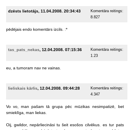
dzēsts lietotājs, 11.04.2008. 20:34:43
Komentāra reitings:
8.827
pēdējais
endo
komentārs
izcils.
:*
tas_pats_nekas
, 12.04.2008. 07:15:36
Komentāra reitings:
1.23
eu,
a
tumoram
nav
ne
vainas.
lieliskais kārlis
, 12.04.2008. 09:44:28
Komentāra reitings:
4.347
Vo
vo,
man
pašam
tā
grupa
pēc
mūzikas
nesimpatizē,
bet
smieklīga,
man
liekas.
Oij,
gwildor,
nepārliecināsi
tu
šeit
esošos
cilvēkus.
es
tur
pats