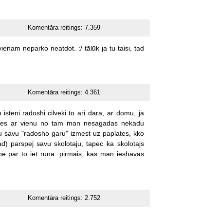
Komentāra reitings:
7.359
vienam
neparko
neatdot.
:/
tālūk
ja
tu
taisi,
tad
Komentāra reitings:
4.361
n
isteni
radoshi
cilveki
to
ari
dara,
ar
domu,
ja
ies
ar
vienu
no
tam
man
nesagadas
nekadu
u
savu
"radosho
garu"
izmest
uz
paplates,
kko
ad)
parspej
savu
skolotaju,
tapec
ka
skolotajs
ne
par
to
iet
runa.
pirmais,
kas
man
ieshavas
Komentāra reitings:
2.752