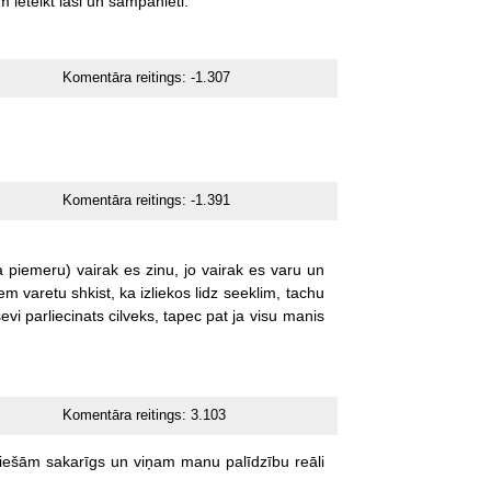
m
ieteikt
lasi
un
šampanieti.
Komentāra reitings:
-1.307
Komentāra reitings:
-1.391
a
piemeru)
vairak
es
zinu,
jo
vairak
es
varu
un
zem
varetu
shkist,
ka
izliekos
lidz
seeklim,
tachu
evi
parliecinats
cilveks,
tapec
pat
ja
visu
manis
Komentāra reitings:
3.103
tiešām
sakarīgs
un
viņam
manu
palīdzību
reāli