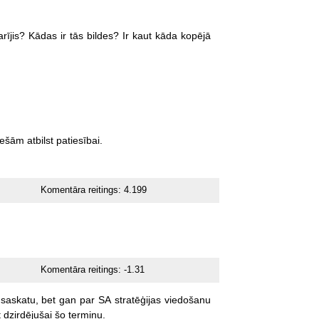
arījis?
Kādas
ir
tās
bildes?
Ir
kaut
kāda
kopējā
iešām
atbilst
patiesībai.
Komentāra reitings:
4.199
Komentāra reitings:
-1.31
saskatu,
bet
gan
par
SA
stratēģijas
viedošanu
t
dzirdējušai
šo
terminu.