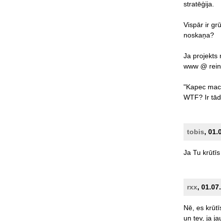
stratēģija.
Vispār
ir
grū
noskaņa?
Ja
projekts
www
@
rein
"Kapec
mac
WTF?
Ir
tād
tobis
, 01.
Ja
Tu
krūtīs
rxx
, 01.07
Nē,
es
krūtī
un
tev,
ja
ja