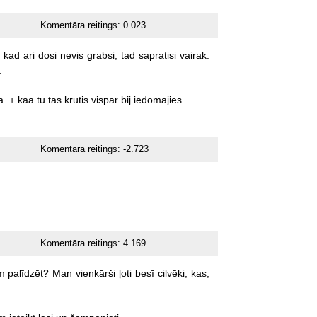
Komentāra reitings:
0.023
kad
ari
dosi
nevis
grabsi,
tad
sapratisi
vairak.
.
a.
+
kaa
tu
tas
krutis
vispar
bij
iedomajies..
Komentāra reitings:
-2.723
Komentāra reitings:
4.169
m
palīdzēt?
Man
vienkārši
ļoti
besī
cilvēki,
kas,