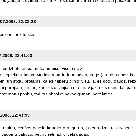
u
es
jautāju,
lai
zinātu
ko
ieteikt.
Es
taču
nevaru
mazbudžeta
pasākuma
.07.2008. 22:32:23
ūdzies.
bek
tu
skūl!!
7.2008. 22:41:03
o
budzhetu
es
pat
neko
neteicu,
viss
pareizi.
hi
nepiekritu
tavam
viedokim
no
tada
aspekta,
ka
jo
(es
nemu
sevi
ka
em.
un
atkal,
protams,
ka
es
neberu
pilnigi
visu,
ja,
es
dodu
daudz,
rei
kai
parejiem,
un
tas,
kas
liekas
vinjiem
man
nav
jazin.
es
esmu
loti
par
s
pret
manu
pashu,
tad
tas
absoluti
nekadigi
mani
neitekmes.
.2008. 22:43:59
e
muldu,
cenšos
pateikt
kaut
ko
prātīgu
un,
ja
es
redzu,
ka
cilvēks
ir
padomu
palīdzu,
bet
nu
reti
tādi
cilvēki
gadās.