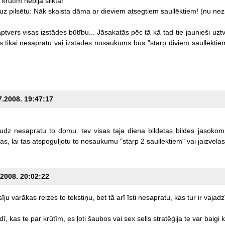
krūtīm
nebija
slikta!
uz
pilsētu:
Nāk
skaista
dāma
ar
dieviem
atsegtiem
saullēktiem!
(nu
nez
aptvers
visas
izstādes
būtību...
Jāsakatās
pēc
tā
kā
tad
tie
jaunieši
uzt
s
tikai
nesapratu
vai
izstādes
nosaukums
būs
"starp
diviem
saullēktie
7.2008. 19:47:17
udz
nesapratu
to
domu.
tev
visas
taja
diena
bildetas
bildes
jasokom
tas,
lai
tas
atspoguljotu
to
nosaukumu
"starp
2
saullektiem"
vai
jaizvelas
.2008. 20:02:22
sīju
varākas
reizes
to
tekstiņu,
bet
tā
arī
īsti
nesapratu,
kas
tur
ir
vajadzī
dī,
kas
te
par
krūtīm,
es
ļoti
šaubos
vai
sex
sells
stratēģija
te
var
baigi
k