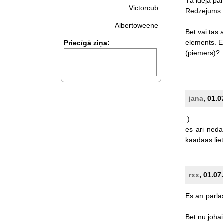
Tā
ideja
par
Victorcub
Redzējums
Albertoweene
Bet
vai
tas
elements.
E
Priecīgā ziņa:
(piemērs)?
jana
, 01.0
:)
es
ari
neda
kaadaas
lie
rxx
, 01.07
Es
arī
pārla
Bet
nu
johai