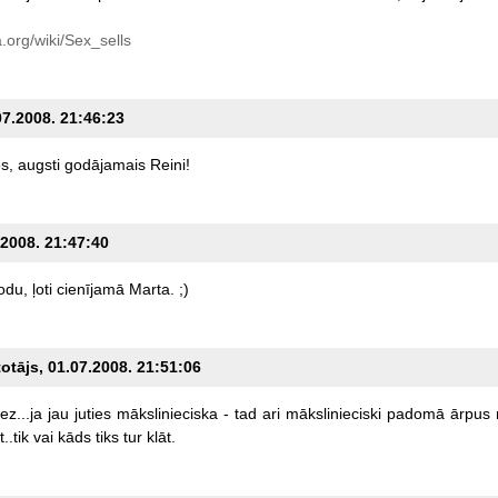
.org/wiki/Sex_sells
07.2008. 21:46:23
s,
augsti
godājamais
Reini!
.2008. 21:47:40
odu,
ļoti
cienījamā
Marta.
;)
totājs, 01.07.2008. 21:51:06
ez...ja
jau
juties
mākslinieciska
-
tad
ari
mākslinieciski
padomā
ārpus
..tik
vai
kāds
tiks
tur
klāt.