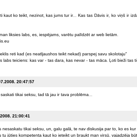
ti
kaut
ko
teikt,
nezinot,
kas
jums
tur
ir...
Kas
tas
Dāvis
ir,
ko
viņš
ir
izd
man
liksies
labs,
es,
iespējams,
varētu
palīdzēt
ar
web
lietām.
is.eu
eklis
reti
kad
(es
neatljaushos
teikt
nekad)
parspej
savu
skolotaju"
s
labs
teiciens:
kas
var
-
tas
dara,
kas
nevar
-
tas
māca.
Ļoti
bieži
tas
t
07.2008. 20:47:57
saskati
tikai
seksu,
tad
tā
jau
ir
tava
problēma...
.2008. 21:00:41
s
nesaskatu
tikai
seksu,
un,
galu
galā,
te
nav
diskusija
par
to,
ko
es
kur
u
tu
jūties
kompetenta
kaut
ko
ieteikt
un
braukt
man
virsū,
vajadzēja
bū