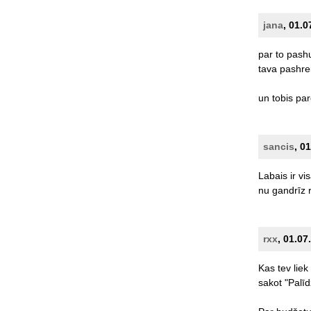
jana
, 01.0
par
to
pash
tava
pashre
un
tobis
par
sancis
, 0
Labais
ir
vi
nu
gandrīz
rxx
, 01.07
Kas
tev
liek
sakot
"Palīd