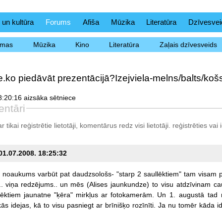
 un kultūra
Forums
Afiša
Mūzika
Literatūra
Dzīvesvei
ēmas
Mūzika
Kino
Literatūra
Zaļais dzīvesveids
e.ko piedāvāt prezentācijā?Izejviela-melns/balts/košs
:20:16 aizsāka sētniece
ntāri
tikai reģistrētie lietotāji, komentārus redz visi lietotāji.
reģistrēties
vai i
 01.07.2008. 18:25:32
noaukums
varbūt
pat
daudzsološs-
"starp
2
saullēktiem"
tam
visam
.
viņa
redzējums..
un
mēs
(Alises
jaunkundze)
to
visu
atdzīvinam
ca
lēktiem
jaunatne
"ķēra"
mirkļus
ar
fotokamerām.
Un
1.
augustā
tad
kās
idejas,
kā
to
visu
pasniegt
ar
brīnišķo
rozīnīti.
Ja
nu
tomēr
kāda
i