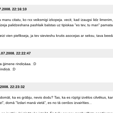
7.2008. 22:16:10
u
manu
citatu,
ko
rxx
veiksmigi
izkopeja.
vecit,
kad
izaugsi
lidz
limenim,
izeja
palidzeshana
pashlaik
balstas
uz
tipiskaa
"es
tev,
tu
man"
pamata
eizi
vien
piefikseja,
ja
tev
sievieshu
krutis
asocejas
ar
seksu,
tava
beed
1.07.2008. 22:22:47
sa
ģimene
rindiņāaa.
:D
rindiņā.
:D
.2008. 22:23:32
domāt,
ka
es
grābju,
nevis
dodu?
Tas,
ka
es
rūpīgi
izvēlos
cilvēkus,
ka
zi",
domā
"Izdari
manā
vietā",
es
no
tā
cenšos
izvairīties...