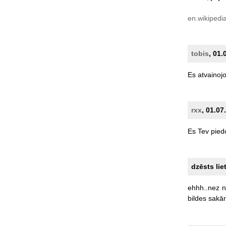
en.wikipedia
tobis
, 01.
Es
atvainojo
rxx
, 01.07
Es
Tev
pied
dzēsts lie
ehhh..nez
n
bildes
sakārt