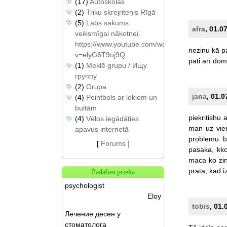
(17)
Autoskolas
(2)
Triku skrejriteņis Rīgā
(5)
Labs sākums
afra
, 01.0
veiksmīgai nākotnei.
https://www.youtube.com/watch?
nezinu
kā
p
v=elyG6T9uj9Q
pati
arī
dom
(1)
Meklē grupu / Ищу
группу
(2)
Grupa
jana
, 01.0
(4)
Peintbols ar lokiem un
bultām
piekritishu
a
(4)
Vēlos iegādāties
man
uz
vie
apavus internetā
problemu.
b
[
Forums
]
pasaka,
kk
maca
ko
zi
prata,
kad
i
Padalies priekā
psychologist
Eloy
tobis
, 01.
Лечение десен у
стоматолога