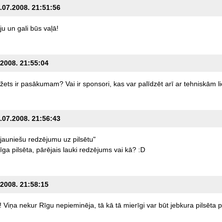
1.07.2008. 21:51:56
ju
un
gali
būs
vaļā!
.2008. 21:55:04
žets
ir
pasākumam?
Vai
ir
sponsori,
kas
var
palīdzēt
arī
ar
tehniskām
l
1.07.2008. 21:56:43
jauniešu
redzējumu
uz
pilsētu"
īga
pilsēta,
pārējais
lauki
redzējums
vai
kā?
:D
.2008. 21:58:15
!
Viņa
nekur
Rīgu
nepieminēja,
tā
kā
tā
mierīgi
var
būt
jebkura
pilsēta
p