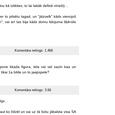
inu
kā
iztikties,
to
lai
labāk
definē
vīrieši)....
ver
to
pilsētu
tagad,
un
"jāizvelk"
kāds
vienojoš
m",
vai
arī
tas
bija
kāds
domu
lidojuma
šķērslis
Komentāra reitings:
1.466
pone
kkada
figura,
tela
vai
vel
sazin
kaa
un
tikai
1a
bilde
un
to
jaapspele?
Komentāra reitings:
3.66
gs...
aut
ko
līdzēt
un
vai
uz
tā
būtu
jābalsta
visa
SA