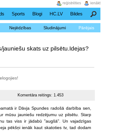
reģistrēties
ienākt
ds
Sports
Blogi
HC.LV
Bildes
Meklēšana
Nejēdzības
Sludinājumi
Pārējais
/jauniešu skats uz pilsētu.Idejas?
elogojies!
Komentāra reitings:
1.453
pamatā
ir
Dāvja
Spundes
radošā
darbība
sen,
ur
mūsu
jauniešu
redzējumu
uz
pilsētu.
Starp
nu
tas
viss
ir
jādabū
"augšā".
Un
vajadzīgas
deja
pēkšņi
ienāk
kaut
skatoties
tv,
tad
dodam