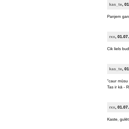
kas_te
, 0
Panjem
gan
rxx
, 01.07
Cik
liels
bud
kas_te
, 0
"caur
mūsu
Tas
ir
kā
-
R
rxx
, 01.07
Kaste,
gulēt