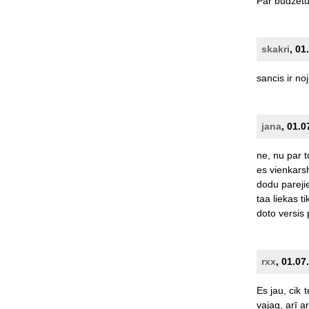
Par
budžet
skakri
, 01
sancis
ir
noj
jana
, 01.0
ne,
nu
par
t
es
vienkars
dodu
pareji
taa
liekas
ti
doto
versis
rxx
, 01.07
Es
jau,
cik
t
vajag,
arī
ar