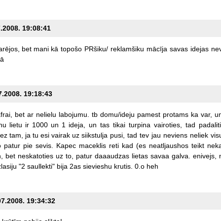
7.2008. 19:08:41
arējos,
bet
mani
kā
topošo
PRšiku/
reklamšiku
mācīja
savas
idejas
ne
ā
7.2008. 19:18:43
frai,
bet
ar
nelielu
labojumu.
tb
domu/ideju
pamest
protams
ka
var,
u
nu
lietu
ir
1000
un
1
ideja,
un
tas
tikai
turpina
vairoties,
tad
padalit
ez
tam,
ja
tu
esi
vairak
uz
siikstulja
pusi,
tad
tev
jau
neviens
neliek
vis
o
patur
pie
sevis.
Kapec
maceklis
reti
kad
(es
neatljaushos
teikt
nek
n,
bet
neskatoties
uz
to,
patur
daaaudzas
lietas
savaa
galva.
enivejs,
zlasiju
"2
saullekti"
bija
2as
sievieshu
krutis.
0.o
heh
07.2008. 19:34:32