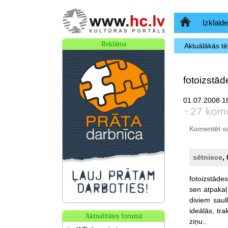
Sākumlapa
Izklaide
Reklāma
Aktuālākās t
fotoizstād
01.07.2008 18
27 kome
Komentēt var 
sētniece
,
fotoizstādes
sen
atpakaļ.
diviem
saul
ideālās,
tra
Aktualitātes forumā
ziņu..