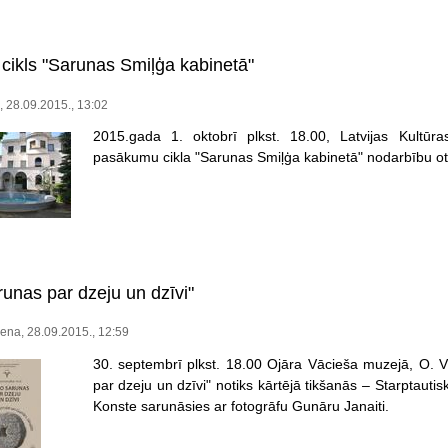
ikls "Sarunas Smiļģa kabinetā"
 28.09.2015., 13:02
2015.gada 1. oktobrī plkst. 18.00, Latvijas Kultū
pasākumu cikla "Sarunas Smiļģa kabinetā" nodarbību ot
runas par dzeju un dzīvi"
ena, 28.09.2015., 12:59
30. septembrī plkst. 18.00 Ojāra Vācieša muzejā, O. V
par dzeju un dzīvi" notiks kārtējā tikšanās – Starptauti
Konste sarunāsies ar fotogrāfu Gunāru Janaiti.