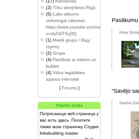
(17)
Autoskolas
(2)
Triku skrejriteņis Rīgā
(5)
Labs sākums
Pasākumu c
veiksmīgai nākotnei.
https://www.youtube.com/watch?
Anna Sirmā,
v=elyG6T9uj9Q
(1)
Meklē grupu / Ищу
группу
(2)
Grupa
(4)
Peintbols ar lokiem un
bultām
(4)
Vēlos iegādāties
apavus internetā
[
Forums
]
"Savējo sa
Sandra Zob
Padalies priekā
Потрясающе веб-страница у
вас есть здесь. Посетите
также мою страничку Студия
linksbuilding master