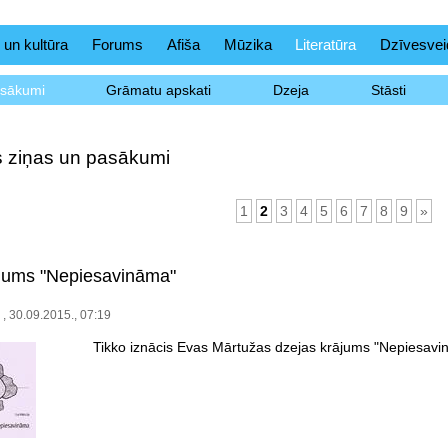
 un kultūra
Forums
Afiša
Mūzika
Literatūra
Dzīvesvei
asākumi
Grāmatu apskati
Dzeja
Stāsti
as ziņas un pasākumi
1
2
3
4
5
6
7
8
9
»
jums "Nepiesavināma"
 , 30.09.2015., 07:19
Tikko iznācis Evas Mārtužas dzejas krājums "Nepiesavi