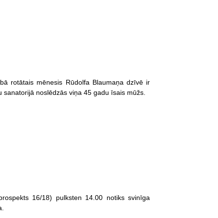
ībā rotātais mēnesis Rūdolfa Blaumaņa dzīvē ir
 sanatorijā noslēdzās viņa 45 gadu īsais mūžs.
rospekts 16/18) pulksten 14.00 notiks svinīga
a.