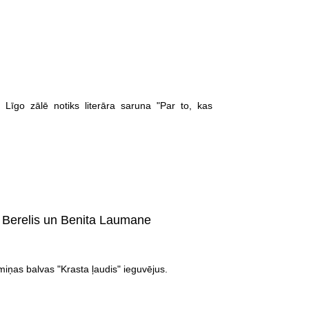
 Līgo zālē notiks literāra saruna "Par to, kas
s Berelis un Benita Laumane
iņas balvas "Krasta ļaudis" ieguvējus.