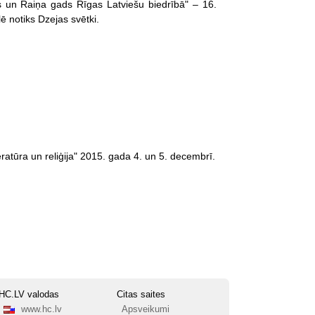
s un Raiņa gads Rīgas Latviešu biedrībā" – 16.
ē notiks Dzejas svētki.
ratūra un reliģija" 2015. gada 4. un 5. decembrī.
HC.LV valodas
Citas saites
www.hc.lv
Apsveikumi