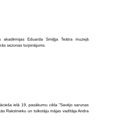
ras akadēmijas Eduarda Smiļģa Teātra muzejā
rās sezonas turpinājums.
ācieša ielā 19, pasākumu cikla "Savējo sarunas
skās Rakstnieku un tulkotāju mājas vadītāja Andra