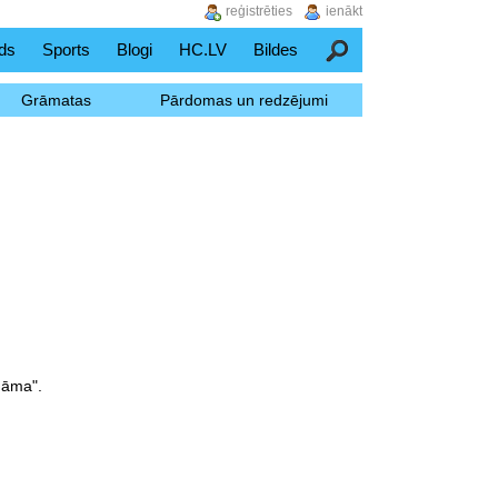
reģistrēties
ienākt
ds
Sports
Blogi
HC.LV
Bildes
Meklēšana
Grāmatas
Pārdomas un redzējumi
nāma".