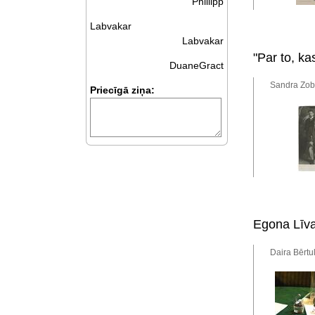
Phillipp
Labvakar
Labvakar
"Par to, k
DuaneGract
Sandra Zob
Priecīgā ziņa:
Egona Līva
Daira Bērtu