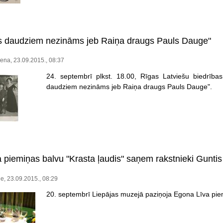
as daudziem nezināms jeb Raiņa draugs Pauls Dauge"
ena, 23.09.2015., 08:37
24. septembrī plkst. 18.00, Rīgas Latviešu biedrības
daudziem nezināms jeb Raiņa draugs Pauls Dauge".
 piemiņas balvu "Krasta ļaudis" saņem rakstnieki Gunti
le, 23.09.2015., 08:29
20. septembrī Liepājas muzejā paziņoja Egona Līva piem