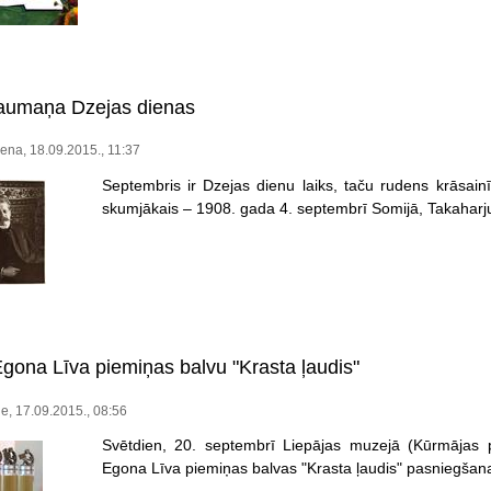
laumaņa Dzejas dienas
na, 18.09.2015., 11:37
Septembris ir Dzejas dienu laiks, taču rudens krāsain
skumjākais – 1908. gada 4. septembrī Somijā, Takaharju
gona Līva piemiņas balvu "Krasta ļaudis"
le, 17.09.2015., 08:56
Svētdien, 20. septembrī Liepājas muzejā (Kūrmājas p
Egona Līva piemiņas balvas "Krasta ļaudis" pasniegšan