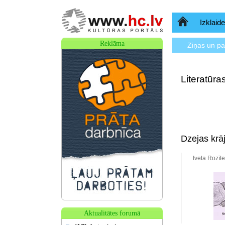
Sākumlapa
Izklaide
Reklāma
Ziņas un p
Literatūr
Dzejas krā
Iveta Rozīte
Aktualitātes forumā