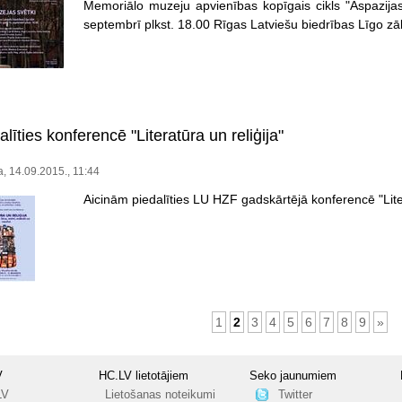
Memoriālo muzeju apvienības kopīgais cikls "Aspazija
septembrī plkst. 18.00 Rīgas Latviešu biedrības Līgo zāl
alīties konferencē "Literatūra un reliģija"
a, 14.09.2015., 11:44
Aicinām piedalīties LU HZF gadskārtējā konferencē "Lite
1
2
3
4
5
6
7
8
9
»
V
HC.LV lietotājiem
Seko jaunumiem
LV
Lietošanas noteikumi
Twitter