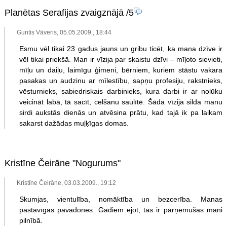
Planētas Serafijas zvaigznājā
/5
Guntis Vāveris, 05.05.2009., 18:44
Esmu vēl tikai 23 gadus jauns un gribu ticēt, ka mana dzīve ir
vēl tikai priekšā. Man ir vīzija par skaistu dzīvi – mīļoto sievieti,
mīļu un daiļu, laimīgu ģimeni, bērniem, kuriem stāstu vakara
pasakas un audzinu ar mīlestību, sapņu profesiju, rakstnieks,
vēsturnieks, sabiedriskais darbinieks, kura darbi ir ar nolūku
veicināt labā, tā sacīt, celšanu saulītē. Šāda vīzija silda manu
sirdi aukstās dienās un atvēsina prātu, kad tajā ik pa laikam
sakarst dažādas muļķīgas domas.
Kristīne Čeirāne "Nogurums"
Kristīne Čeirāne, 03.03.2009., 19:12
Skumjas, vientulība, nomāktība un bezcerība. Manas
pastāvīgās pavadones. Gadiem ejot, tās ir pārņēmušas mani
pilnībā.