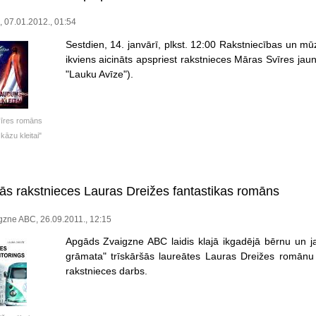
e, 07.01.2012., 01:54
Sestdien, 14. janvārī, plkst. 12:00 Rakstniecības un mū
ikviens aicināts apspriest rakstnieces Māras Svīres ja
"Lauku Avīze").
īres romāns
āzu kleitai"
nās rakstnieces Lauras Dreižes fantastikas romāns
gzne ABC, 26.09.2011., 12:15
Apgāds Zvaigzne ABC laidis klajā ikgadējā bērnu un ja
grāmata" trīskāršās laureātes Lauras Dreižes romānu "
rakstnieces darbs.