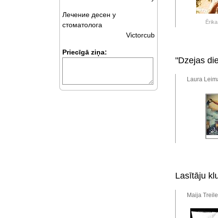
Лечение десен у
Ērika
стоматолога
Victorcub
Priecīgā ziņa:
"Dzejas di
Laura Leima
Lasītāju kl
Maija Treil