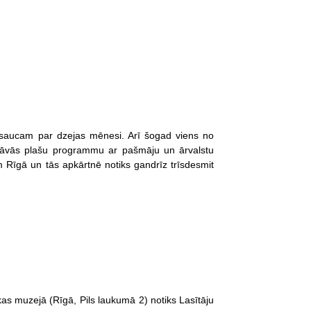
ā saucam par dzejas mēnesi. Arī šogad viens no
iedāvās plašu programmu ar pašmāju un ārvalstu
m Rīgā un tās apkārtnē notiks gandrīz trīsdesmit
kas muzejā (Rīgā, Pils laukumā 2) notiks Lasītāju