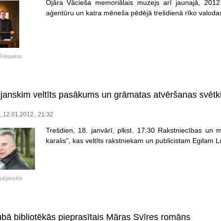
Ojāra Vācieša memoriālais muzejs arī jaunajā, 2012
aģentūru un katra mēneša pēdējā trešdienā rīko valodas 
Rokpelnis
janskim veltīts pasākums un grāmatas atvēršanas svētk
e, 12.01.2012., 21:32
Trešdien, 18. janvārī, plkst. 17:30 Rakstniecības un
karalis", kas veltīts rakstniekam un publicistam Egilam 
Lukjanskis
ubā bibliotēkās pieprasītais Māras Svīres romāns