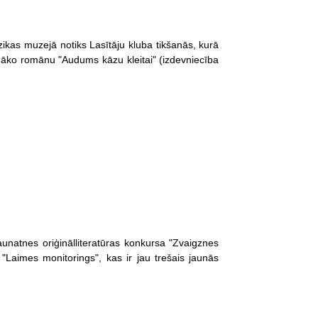
zikas muzejā notiks Lasītāju kluba tikšanās, kurā
unāko romānu "Audums kāzu kleitai" (izdevniecība
unatnes oriģinālliteratūras konkursa "Zvaigznes
Laimes monitorings", kas ir jau trešais jaunās