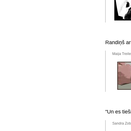
Randiņš ar
Maija Treil
"Un es tieš
Sandra Zob