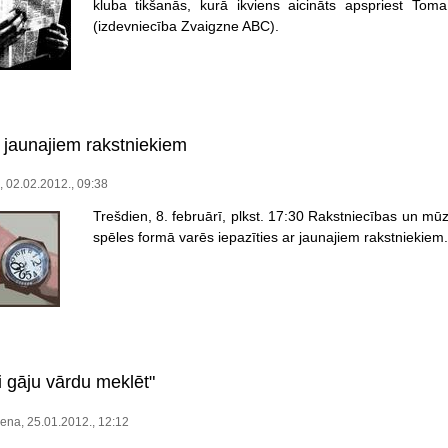
kluba tikšanās, kurā ikviens aicināts apspriest Toma
(izdevniecība Zvaigzne ABC).
 jaunajiem rakstniekiem
e, 02.02.2012., 09:38
Trešdien, 8. februārī, plkst. 17:30 Rakstniecības un mūz
spēles formā varēs iepazīties ar jaunajiem rakstniekiem.
i gāju vārdu meklēt"
ena, 25.01.2012., 12:12