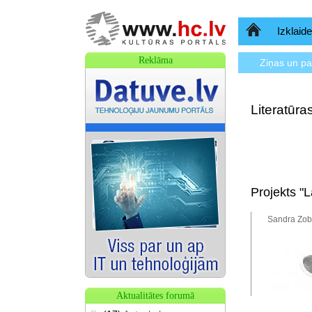
Sākumlapa
Izklaide
Reklāma
Ziņas un p
Literatūr
Projekts "L
Sandra Zob
Aktualitātes forumā