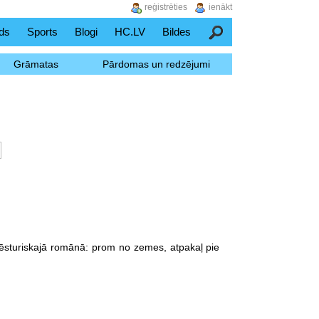
reģistrēties
ienākt
ds
Sports
Blogi
HC.LV
Bildes
Meklēšana
Grāmatas
Pārdomas un redzējumi
sturiskajā romānā: prom no zemes, atpakaļ pie