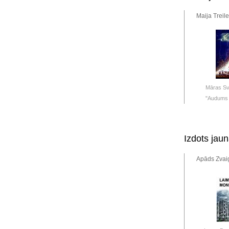
Maija Treil
Māras Sv
"Audums k
Izdots jau
Apāds Zvai