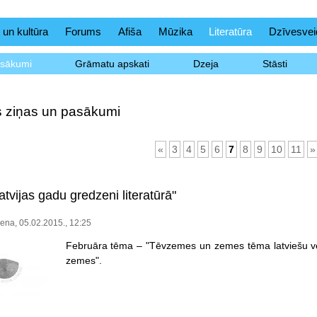
 un kultūra
Forums
Afiša
Mūzika
Literatūra
Dzīvesvei
asākumi
Grāmatu apskati
Dzeja
Stāsti
as ziņas un pasākumi
«
3
4
5
6
7
8
9
10
11
»
atvijas gadu gredzeni literatūrā"
ena, 05.02.2015., 12:25
Februāra tēma – "Tēvzemes un zemes tēma latviešu vē
zemes".