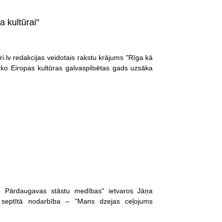
 kultūrai"
i.lv redakcijas veidotais rakstu krājums "Rīga kā
i, ko Eiropas kultūras galvaspilsētas gads uzsāka
eb Pārdaugavas stāstu medības" ietvaros Jāņa
 septītā nodarbība – "Mans dzejas ceļojums