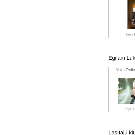
Jānis 
Egilam Luk
Maija Treil
Egils 
Lasītāju kl