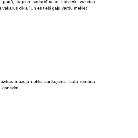
. gadā, turpina sadarbību ar Latviešu valodas
vakarus ciklā "Un es tieši gāju vārdu meklēt".
i
 mūzikas muzejā notiks sarīkojums "Lata romāna
Lukjanskim.