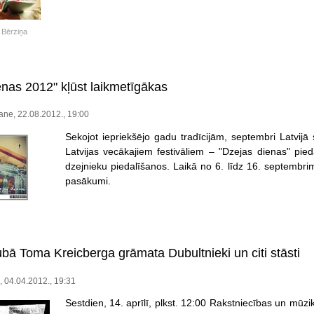
 Bērziņa
enas 2012" kļūst laikmetīgākas
ne, 22.08.2012., 19:00
Sekojot iepriekšējo gadu tradīcijām, septembri Latvij
Latvijas vecākajiem festivāliem – "Dzejas dienas" p
dzejnieku piedalīšanos. Laikā no 6. līdz 16. septembri
pasākumi.
ubā Toma Kreicberga grāmata Dubultnieki un citi stāsti
e, 04.04.2012., 19:31
Sestdien, 14. aprīlī, plkst. 12:00 Rakstniecības un mūzi