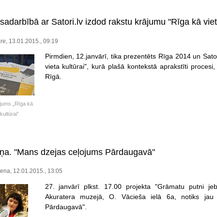
adarbībā ar Satori.lv izdod rakstu krājumu "Rīga kā vieta
re, 13.01.2015., 09:19
Pirmdien, 12.janvārī, tika prezentēts Rīga 2014 un Sator
vieta kultūrai", kurā plašā kontekstā aprakstīti proces
Rīgā.
jums „Rīga kā
 kultūrai”
iņa. "Mans dzejas ceļojums Pārdaugavā"
ena, 12.01.2015., 13:05
27. janvārī plkst. 17.00 projekta "Grāmatu putni j
Akuratera muzejā, O. Vācieša ielā 6a, notiks jau
Pārdaugavā".