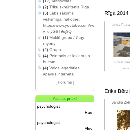
(17)
Autoskolas
(2)
Triku skrejriteņis Rīgā
Rīga 2014 s
(5)
Labs sākums
veiksmīgai nākotnei.
Linda Pasta
https://www.youtube.com/watch?
v=elyG6T9uj9Q
(1)
Meklē grupu / Ищу
группу
(2)
Grupa
(4)
Peintbols ar lokiem un
bultām
Rakstu krā
(4)
Vēlos iegādāties
vieta
apavus internetā
[
Forums
]
Ērika Bērz
Padalies priekā
Sandra Zob
psychologist
Rae
psychologist
Eloy