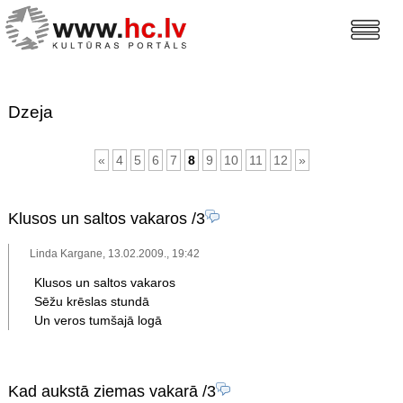
Dzeja
«
4
5
6
7
8
9
10
11
12
»
Klusos un saltos vakaros
/3
Linda Kargane, 13.02.2009., 19:42
Klusos un saltos vakaros
Sēžu krēslas stundā
Un veros tumšajā logā
Kad aukstā ziemas vakarā
/3