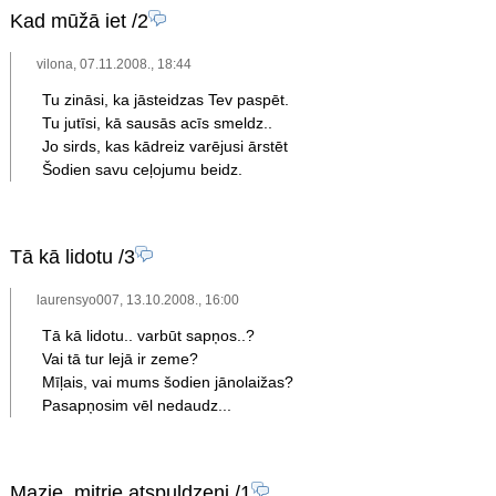
Kad mūžā iet
/2
vilona, 07.11.2008., 18:44
Tu zināsi, ka jāsteidzas Tev paspēt.
Tu jutīsi, kā sausās acīs smeldz..
Jo sirds, kas kādreiz varējusi ārstēt
Šodien savu ceļojumu beidz.
Tā kā lidotu
/3
laurensyo007, 13.10.2008., 16:00
Tā kā lidotu.. varbūt sapņos..?
Vai tā tur lejā ir zeme?
Mīļais, vai mums šodien jānolaižas?
Pasapņosim vēl nedaudz...
Mazie, mitrie atspuldzeņi
/1