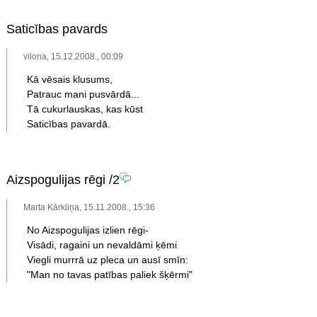
Saticības pavards
vilona, 15.12.2008., 00:09
Kā vēsais klusums,
Patrauc mani pusvārdā...
Tā cukurlauskas, kas kūst
Saticības pavardā.
Aizspogulijas rēgi
/2
Marta Kārkliņa, 15.11.2008., 15:36
No Aizspogulijas izlien rēgi-
Visādi, ragaini un nevaldāmi ķēmi
Viegli murrrā uz pleca un ausī smīn:
"Man no tavas patības paliek šķērmi"