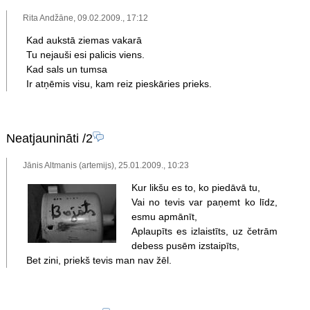
Rita Andžāne, 09.02.2009., 17:12
Kad aukstā ziemas vakarā
Tu nejauši esi palicis viens.
Kad sals un tumsa
Ir atņēmis visu, kam reiz pieskāries prieks.
Neatjaunināti
/2
Jānis Altmanis (artemijs), 25.01.2009., 10:23
Kur likšu es to, ko piedāvā tu,
Vai no tevis var paņemt ko līdz,
esmu apmānīt,
Aplaupīts es izlaistīts, uz četrām
debess pusēm izstaipīts,
Bet zini, priekš tevis man nav žēl.