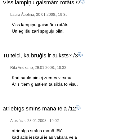
Viss lampiņu gaismām rotāts
/2
Laura Āboliņa, 30.01.2008., 19:35
Viss lampiņu gaismām rotāts
Un eglīšu zari spīguļu pilni.
Tu teici, ka bruģis ir auksts?
/3
Rita Andzane, 29.01.2008., 18:32
Kad saule pielej zemes virsmu,
Ar siltiem glāstiem tā silda to visu.
atriebīgs smīns manā tēlā
/12
Aluslācis, 28.01.2008., 19:02
atriebīgs smīns manā tēlā
kad acis ieskauj ielas vakarā vēlā