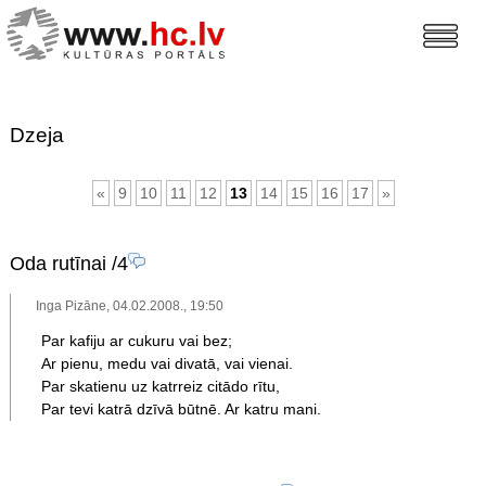
Dzeja
«
9
10
11
12
13
14
15
16
17
»
Oda rutīnai
/4
Inga Pizāne, 04.02.2008., 19:50
Par kafiju ar cukuru vai bez;
Ar pienu, medu vai divatā, vai vienai.
Par skatienu uz katrreiz citādo rītu,
Par tevi katrā dzīvā būtnē. Ar katru mani.