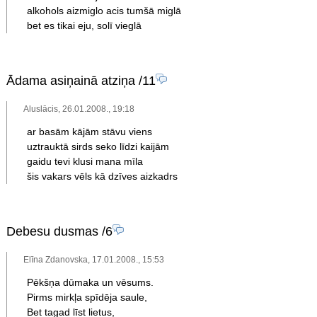
alkohols aizmiglo acis tumšā miglā
bet es tikai eju, solī vieglā
Ādama asiņainā atziņa
/11
Aluslācis, 26.01.2008., 19:18
ar basām kājām stāvu viens
uztrauktā sirds seko līdzi kaijām
gaidu tevi klusi mana mīla
šis vakars vēls kā dzīves aizkadrs
Debesu dusmas
/6
Elīna Zdanovska, 17.01.2008., 15:53
Pēkšņa dūmaka un vēsums.
Pirms mirkļa spīdēja saule,
Bet tagad līst lietus,