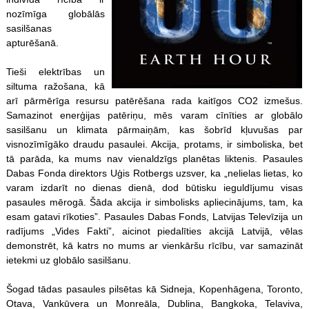
nozīmīga globālās
sasilšanas
apturēšanā.
Tieši elektrības un
siltuma ražošana, kā
arī pārmērīga resursu patērēšana rada kaitīgos CO2 izmešus.
Samazinot enerģijas patēriņu, mēs varam cīnīties ar globālo
sasilšanu un klimata pārmaiņām, kas šobrīd kļuvušas par
visnozīmīgāko draudu pasaulei. Akcija, protams, ir simboliska, bet
tā parāda, ka mums nav vienaldzīgs planētas liktenis. Pasaules
Dabas Fonda direktors Uģis Rotbergs uzsver, ka „nelielas lietas, ko
varam izdarīt no dienas dienā, dod būtisku ieguldījumu visas
pasaules mērogā. Šāda akcija ir simbolisks apliecinājums, tam, ka
esam gatavi rīkoties”. Pasaules Dabas Fonds, Latvijas Televīzija un
radījums „Vides Fakti”, aicinot piedalīties akcijā Latvijā, vēlas
demonstrēt, kā katrs no mums ar vienkāršu rīcību, var samazināt
ietekmi uz globālo sasilšanu.
Šogad tādas pasaules pilsētas kā Sidneja, Kopenhāgena, Toronto,
Otava, Vankūvera un Monreāla, Dublina, Bangkoka, Telaviva,