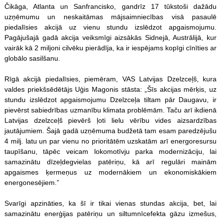
Čikāga, Atlanta un Sanfrancisko, gandrīz 17 tūkstoši dažādu
uzņēmumu un neskaitāmas mājsaimniecības visā pasaulē
piedalīsies akcijā uz vienu stundu izslēdzot apgaismojumu.
Pagājušajā gadā akcija veiksmīgi aizsākās Sidnejā, Austrālijā, kur
vairāk kā 2 miljoni cilvēku pierādīja, ka ir iespējams kopīgi cīnīties ar
globālo sasilšanu.
Rīgā akcijā piedalīsies, piemēram, VAS Latvijas Dzelzceļš, kura
valdes priekšsēdētājs Uģis Magonis stāsta: „Šīs akcijas mērķis, uz
stundu izslēdzot apgaismojumu Dzelzceļa tiltam pār Daugavu, ir
pievērst sabiedrības uzmanību klimata problēmām. Taču arī ikdienā
Latvijas dzelzceļš pievērš ļoti lielu vērību vides aizsardzības
jautājumiem. Šajā gadā uzņēmuma budžetā tam esam paredzējušu
4 milj. latu un par vienu no prioritātēm uzskatām arī energoresursu
taupīšanu, tāpēc veicam lokomotīvju parka modernizāciju, lai
samazinātu dīzeļdegvielas patēriņu, kā arī regulāri mainām
apgaismes ķermeņus uz modernākiem un ekonomiskākiem
energonesējiem.”
Svarīgi apzināties, ka šī ir tikai vienas stundas akcija, bet, lai
samazinātu enerģijas patēriņu un siltumnīcefekta gāzu izmešus,