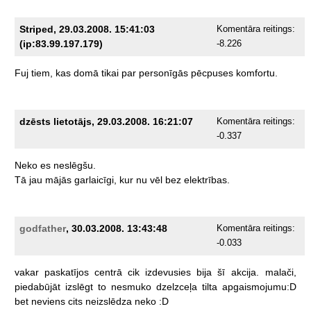
Striped, 29.03.2008. 15:41:03
Komentāra reitings:
(ip:83.99.197.179)
-8.226
Fuj
tiem,
kas
domā
tikai
par
personīgās
pēcpuses
komfortu.
dzēsts lietotājs, 29.03.2008. 16:21:07
Komentāra reitings:
-0.337
Neko
es
neslēgšu.
Tā
jau
mājās
garlaicīgi,
kur
nu
vēl
bez
elektrības.
godfather
, 30.03.2008. 13:43:48
Komentāra reitings:
-0.033
vakar
paskatījos
centrā
cik
izdevusies
bija
šī
akcija.
malači,
piedabūjāt
izslēgt
to
nesmuko
dzelzceļa
tilta
apgaismojumu:D
bet
neviens
cits
neizslēdza
neko
:D