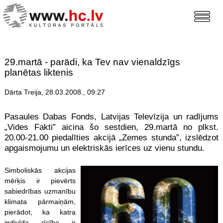
29.martā - parādi, ka Tev nav vienaldzīgs
planētas liktenis
Dārta Treija, 28.03.2008., 09:27
Pasaules Dabas Fonds, Latvijas Televīzija un radījums
„Vides Fakti” aicina šo sestdien, 29.martā no plkst.
20.00-21.00 piedalīties akcijā „Zemes stunda”, izslēdzot
apgaismojumu un elektriskās ierīces uz vienu stundu.
Simboliskās akcijas
mērķis ir pievērts
sabiedrības uzmanību
klimata pārmaiņām,
pierādot, ka katra
indivīda rīcība ir