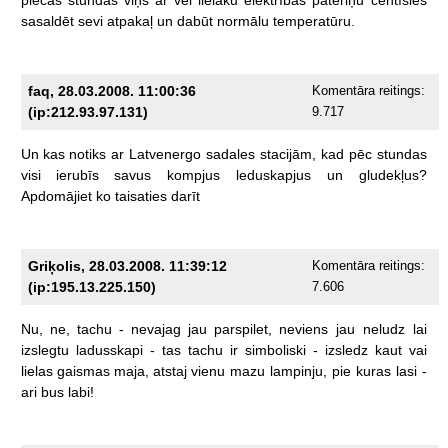
sasaldēt
sevi
atpakaļ
un
dabūt
normālu
temperatūru.
faq, 28.03.2008. 11:00:36
Komentāra reitings:
(ip:212.93.97.131)
9.717
Un
kas
notiks
ar
Latvenergo
sadales
stacijām,
kad
pēc
stundas
visi
ierubīs
savus
kompjus
leduskapjus
un
gludekļus?
Apdomājiet
ko
taisaties
darīt
Griķolis, 28.03.2008. 11:39:12
Komentāra reitings:
(ip:195.13.225.150)
7.606
Nu,
ne,
tachu
-
nevajag
jau
parspilet,
neviens
jau
neludz
lai
izslegtu
ladusskapi
-
tas
tachu
ir
simboliski
-
izsledz
kaut
vai
lielas
gaismas
maja,
atstaj
vienu
mazu
lampinju,
pie
kuras
lasi
-
ari
bus
labi!