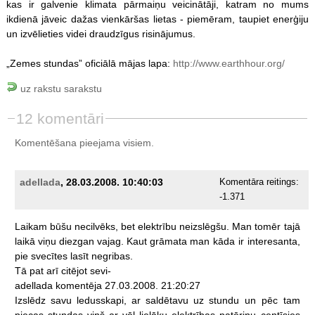
kas ir galvenie klimata pārmaiņu veicinātāji, katram no mums
ikdienā jāveic dažas vienkāršas lietas - piemēram, taupiet enerģiju
un izvēlieties videi draudzīgus risinājumus.
„Zemes stundas” oficiālā mājas lapa:
http://www.earthhour.org/
uz rakstu sarakstu
12 komentāri
Komentēšana pieejama visiem.
adellada
, 28.03.2008. 10:40:03
Komentāra reitings:
-1.371
Laikam
būšu
necilvēks,
bet
elektrību
neizslēgšu.
Man
tomēr
tajā
laikā
viņu
diezgan
vajag.
Kaut
grāmata
man
kāda
ir
interesanta,
pie
svecītes
lasīt
negribas.
Tā
pat
arī
citējot
sevi-
adellada
komentēja
27.03.2008.
21:20:27
Izslēdz
savu
ledusskapi,
ar
saldētavu
uz
stundu
un
pēc
tam
piecas
stundas
viņš
ar
vēl
lielāku
elektrības
patēriņu
centīsies