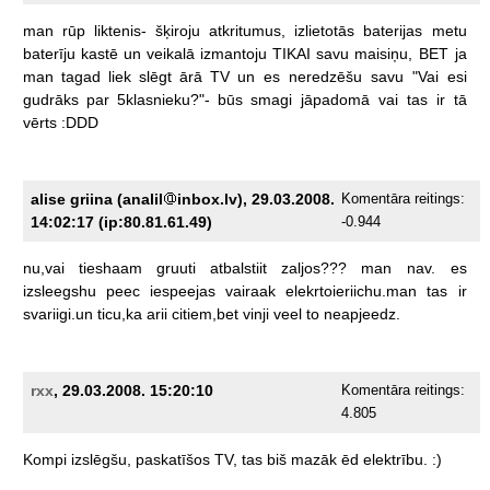
man
rūp
liktenis-
šķiroju
atkritumus,
izlietotās
baterijas
metu
baterīju
kastē
un
veikalā
izmantoju
TIKAI
savu
maisiņu,
BET
ja
man
tagad
liek
slēgt
ārā
TV
un
es
neredzēšu
savu
"Vai
esi
gudrāks
par
5klasnieku?"-
būs
smagi
jāpadomā
vai
tas
ir
tā
vērts
:DDD
alise griina (analil
inbox.lv), 29.03.2008.
Komentāra reitings:
14:02:17 (ip:80.81.61.49)
-0.944
nu,vai
tieshaam
gruuti
atbalstiit
zaljos???
man
nav.
es
izsleegshu
peec
iespeejas
vairaak
elekrtoieriichu.man
tas
ir
svariigi.un
ticu,ka
arii
citiem,bet
vinji
veel
to
neapjeedz.
rxx
, 29.03.2008. 15:20:10
Komentāra reitings:
4.805
Kompi
izslēgšu,
paskatīšos
TV,
tas
biš
mazāk
ēd
elektrību.
:)