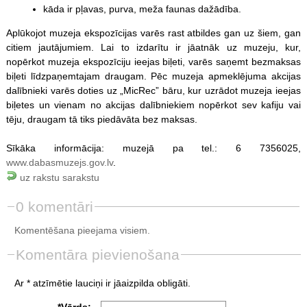
kāda ir pļavas, purva, meža faunas dažādība.
Aplūkojot muzeja ekspozīcijas varēs rast atbildes gan uz šiem, gan
citiem jautājumiem. Lai to izdarītu ir jāatnāk uz muzeju, kur,
nopērkot muzeja ekspozīciju ieejas biļeti, varēs saņemt bezmaksas
biļeti līdzpaņemtajam draugam. Pēc muzeja apmeklējuma akcijas
dalībnieki varēs doties uz „MicRec” bāru, kur uzrādot muzeja ieejas
biļetes un vienam no akcijas dalībniekiem nopērkot sev kafiju vai
tēju, draugam tā tiks piedāvāta bez maksas.
Sīkāka informācija: muzejā pa tel.: 6 7356025,
www.dabasmuzejs.gov.lv
.
uz rakstu sarakstu
0 komentāri
Komentēšana pieejama visiem.
Komentāra pievienošana
Ar * atzīmētie lauciņi ir jāaizpilda obligāti.
*Vārds: