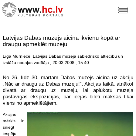
Latvijas Dabas muzejs aicina ikvienu kopā ar
draugu apmeklēt muzeju
Līga Mūrniece, Latvijas Dabas muzeja sabiedrisko attiecību un
izstāžu nodaļas vadītāja , 20.03.2008., 15:40
No 26. līdz 30. martam Dabas muzejs aicina uz akciju
„Nāc ar draugu uz Dabas muzeju!”. Akcijas laikā, atnākot
divatā ar draugu uz muzeju, lai aplūkotu muzeja
pastāvīgās ekspozīcijas, par ieejas biļeti maksās tikai
viens no apmeklētājiem.
Akcijas
mērķis ir
sniegt
iespēju