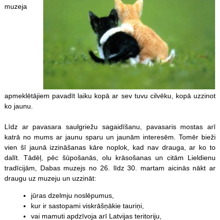
muzeja
apmeklētājiem pavadīt laiku kopā ar sev tuvu cilvēku, kopā uzzinot
ko jaunu.
Līdz ar pavasara saulgriežu sagaidīšanu, pavasaris mostas arī
katrā no mums ar jaunu sparu un jaunām interesēm. Tomēr bieži
vien šī jaunā izzināšanas kāre noplok, kad nav drauga, ar ko to
dalīt. Tādēļ, pēc šūpošanās, olu krāsošanas un citām Lieldienu
tradīcijām, Dabas muzejs no 26. līdz 30. martam aicinās nākt ar
draugu uz muzeju un uzzināt:
jūras dzelmju noslēpumus,
kur ir sastopami viskrāšņākie tauriņi,
vai mamuti apdzīvoja arī Latvijas teritoriju,