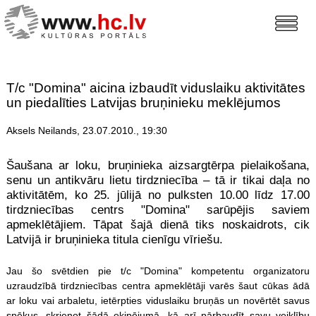
T/c "Domina" aicina izbaudīt viduslaiku aktivitātes
un piedalīties Latvijas bruņinieku meklējumos
Aksels Neilands, 23.07.2010., 19:30
Šaušana ar loku, bruņinieka aizsargtērpa pielaikošana,
senu un antikvāru lietu tirdzniecība – tā ir tikai daļa no
aktivitātēm, ko 25. jūlijā no pulksten 10.00 līdz 17.00
tirdzniecības centrs "Domina" sarūpējis saviem
apmeklētājiem. Tāpat šajā dienā tiks noskaidrots, cik
Latvijā ir bruņinieka titula cienīgu vīriešu.
Jau šo svētdien pie t/c "Domina" kompetentu organizatoru
uzraudzībā tirdzniecības centra apmeklētāji varēs šaut cūkas ādā
ar loku vai arbaletu, ietērpties viduslaiku bruņās un novērtēt savus
spēkus, skrienot šādā ekipējumā, kā arī pārbaudīt savu veiklību