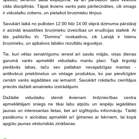
citās disciplīnās. Tāpat ikviens varēs pats pārliecināties, cik smags
ir viduslaiku zobens, un pielaikot bruņinieku tērpus.
Savukārt laikā no pulksten 12.00 līdz 14.00 stiprā dzimuma pārstāvji
ir aicināti iesaistīties bruņinieku izveicības un erudīcijas stafetē. Ar
tās palīdzību t/c "Domina" noskaidros, cik Latvijā ir īstenu
bruņinieku, un apbalvos labāko rezultātu ieguvējus.
Tie, kuri vēlas senatnīgumu ienest arī savās mājās, visas dienas
garumā varēs apmeklēt viduslaiku mantu placi. Tajā tirgotāji
piedāvās labas, taču sev patlaban nevajadzīgas mantas -
antikvārus priekšmetus un vintage produktus, ko par pievilcīgām
cenām varēs iegādāties vai iemainīt. Savukārt rokdarbu cienītājus
priecēs dažādi amatnieku izstrādājumi.
Dažādie viduslaiku stendi ikvienam tirdzniecības centra
apmeklētājam sniegs ne tikai labu atpūtu un iespēju iegādāties
jaunas un interesantas lietas, bet arī izglītojošu informāciju. Tādēļ
pasākumu ir aicinātas apmeklēt arī ģimenes ar bērniem, lai kopā
apgūtu jaunas vēsturiskās zināšanas.