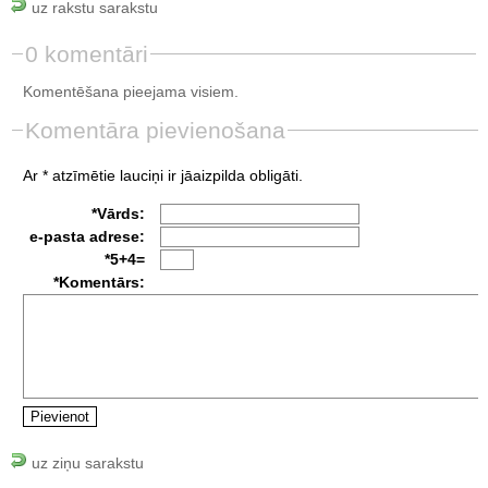
uz rakstu sarakstu
0 komentāri
Komentēšana pieejama visiem.
Komentāra pievienošana
Ar * atzīmētie lauciņi ir jāaizpilda obligāti.
*Vārds:
e-pasta adrese:
*5+4=
*Komentārs:
uz ziņu sarakstu