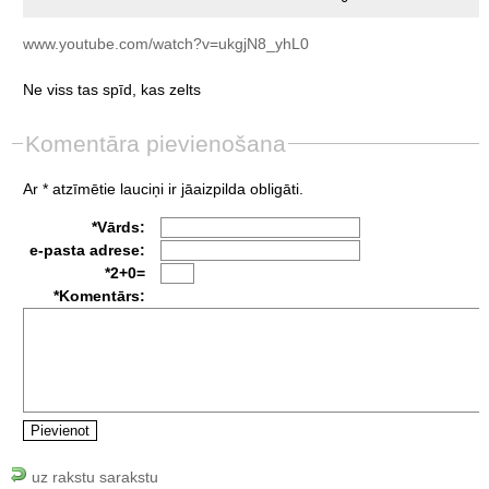
www.youtube.com/watch?v=ukgjN8_yhL0
Ne
viss
tas
spīd,
kas
zelts
Komentāra pievienošana
Ar * atzīmētie lauciņi ir jāaizpilda obligāti.
*Vārds:
e-pasta adrese:
*2+0=
*Komentārs:
uz rakstu sarakstu