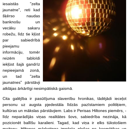
iesaistās "zelta
jaunatne", reti kad
šķērso naudas
banknošu un
vecāku sakaru
robežu, līdz tie kļūst
par sabiedrībā
pieejamu
informāciju, tomēr
reizēm tabloīdi
iekļūst šajā gandrīz
nepieejamā zonā,
un tad "zelta
jaunatnes" pārstāvji
atklājas ārkārtīgi nesimpātiskā gaismā.
Cita galējība ir pasūtījuma slavenību hronikas, tādējādi ieceļot
personu uz augsta pjedestāla līdzās pazīstamiem politiķiem,
kultūras un mākslas pārstāvjiem. Labs ir Perisas Hiltones piemērs, -
līdz neparādījās viņas realitātes šovs, sabiedrība nezināja, kā
pozicionēt ballīšu karalieni. Tagad, kad viņa ir elks tūkstošiem
meiteņu, Hiltones mārketinga impērija plešas no kosmētikas un