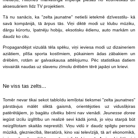
aksesuāriem līdz TV projektiem.
Tā nu sanācis, ka "zelta jaunatne" netieši ietekmē dzīvesstilu- kā
savā kompānijā, tā ārpus tās. Viņi diktē modi uz klubu mūziku,
dārgu kūrortu, īpatnēju hobiju, eksotisku ēdienu, auto markām un
daudz ko citu.
Propagandējot vizuālā tēla spēku, viņi ieviesa modi uz dizaineriem
aziātiem, plīša sporta kostīmiem, pūkainiem ādas zābakiem un
drēbēm, rotām ar galvaskausa attēlojumu. Pēc statistikas datiem
visvairāk naudas uz slavenu zīmolu drēbēm tērē japāņi un krievi.
Ne viss tas zelts...
Tomēr nevar tikai sekot tabloīdu iemīļotai tieksmei "zelta jaunatnes"
pārstāvjus mālēt sliktā gaismā, orientējoties uz vidusšķiras
patērētājiem, jo bagātu cilvēku bērni nav vienādi.
Jeunesse doree
iegūst izcilu izglītību un realizē sevi kādā jomā, jo viņu starpā būt
neizglītotam skaitās neprestiži. Viņu vidū ir daudz spilgtu personu
mūzikā, glezniecībā, literatūrā, kino vai televīzijā, tā arī ekonomikā,