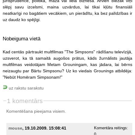
jurisprudencē, politikā, mazā vai lielā biznesā. Arvien biežāk viņi
slēpj savu izcelsmi, maina uzvārdus, lai tikai kļūtu finansiāli
neatkarīgi no bagātiem vecākiem, un pierādītu, ka bez palīdzības ir
uz daudz ko spējīgi.
Nobeiguma vietā
Kad centās pārtraukt multfilmas "The Simpsons" rādīšanu televīzijā,
uzsverot, ka tā samaitā augošos prātus, kāds žurnālists jautāja
multfilmas veidotājam Metam Grouningam, kas jādara, lai bērns
neizaugtu par Bārtu Simpsonu? Uz ko viedais Grounings atbildēja:
"Nebūt Homēram Simpsonam!"
uz rakstu sarakstu
1 komentārs
Komentēšana pieejama visiem.
mouse
, 19.10.2009. 15:08:41
Komentāra reitings:
0