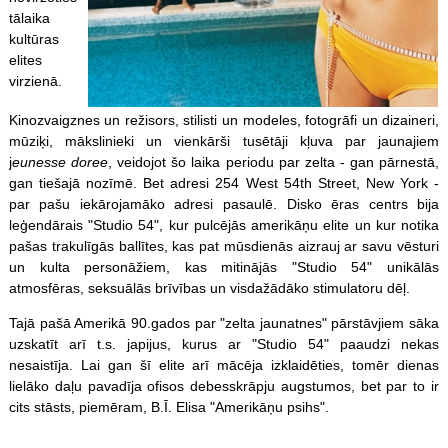
tālaika
kultūras
elites
virzienā.
Kinozvaigznes un režisors, stilisti un modeles, fotogrāfi un dizaineri,
mūziķi, mākslinieki un vienkārši tusētāji kļuva par jaunajiem
j
eunesse doree
, veidojot šo laika periodu par zelta - gan pārnestā,
gan tiešajā nozīmē. Bet adresi 254 West 54th Street, New York -
par pašu iekārojamāko adresi pasaulē. Disko ēras centrs bija
leģendārais "Studio 54", kur pulcējās amerikāņu elite un kur notika
pašas trakulīgās ballītes, kas pat mūsdienās aizrauj ar savu vēsturi
un kulta personāžiem, kas mitinājās "Studio 54" unikālās
atmosfēras, seksuālās brīvības un visdažādāko stimulatoru dēļ.
Tajā pašā Amerikā 90.gados par "zelta jaunatnes" pārstāvjiem sāka
uzskatīt arī t.s. japijus, kurus ar "Studio 54" paaudzi nekas
nesaistīja. Lai gan šī elite arī mācēja izklaidēties, tomēr dienas
lielāko daļu pavadīja ofisos debesskrāpju augstumos, bet par to ir
cits stāsts, piemēram, B.Ī. Elisa "Amerikāņu psihs".