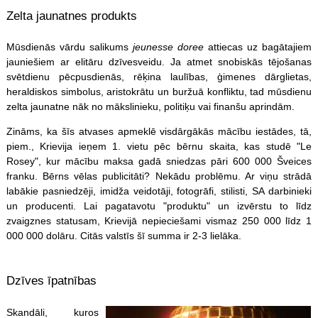
Zelta jaunatnes produkts
Mūsdienās vārdu salikums
jeunesse doree
attiecas uz bagātajiem
jauniešiem ar elitāru dzīvesveidu. Ja atmet snobiskās tējošanas
svētdienu pēcpusdienās, rēķina laulības, ģimenes dārglietas,
heraldiskos simbolus, aristokrātu un buržuā konfliktu, tad mūsdienu
zelta jaunatne nāk no mākslinieku, politiķu vai finanšu aprindām.
Zināms, ka šīs atvases apmeklē visdārgākās mācību iestādes, tā,
piem., Krievija ieņem 1. vietu pēc bērnu skaita, kas studē "Le
Rosey", kur mācību maksa gadā sniedzas pāri 600 000 Šveices
franku. Bērns vēlas publicitāti? Nekādu problēmu. Ar viņu strādā
labākie pasniedzēji, imidža veidotāji, fotogrāfi, stilisti, SA darbinieki
un producenti. Lai pagatavotu "produktu" un izvērstu to līdz
zvaigznes statusam, Krievijā nepieciešami vismaz 250 000 līdz 1
000 000 dolāru. Citās valstīs šī summa ir 2-3 lielāka.
Dzīves īpatnības
Skandāli, kuros