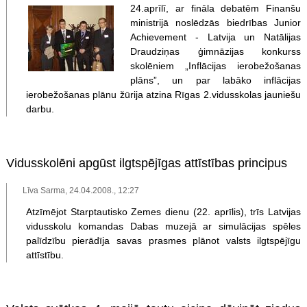
24.aprīlī, ar fināla debatēm Finanšu
ministrijā noslēdzās biedrības Junior
Achievement - Latvija un Natālijas
Draudziņas ģimnāzijas konkurss
skolēniem „Inflācijas ierobežošanas
plāns”, un par labāko inflācijas
ierobežošanas plānu žūrija atzina Rīgas 2.vidusskolas jauniešu
darbu.
Vidusskolēni apgūst ilgtspējīgas attīstības principus
Līva Sarma, 24.04.2008., 12:27
Atzīmējot Starptautisko Zemes dienu (22. aprīlis), trīs Latvijas
vidusskolu komandas Dabas muzejā ar simulācijas spēles
palīdzību pierādīja savas prasmes plānot valsts ilgtspējīgu
attīstību.