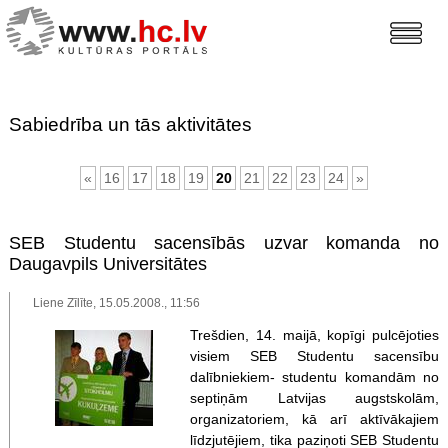
Sabiedrība un tās aktivitātes
«
16
17
18
19
20
21
22
23
24
»
SEB Studentu sacensībās uzvar komanda no
Daugavpils Universitātes
Liene Zīlīte, 15.05.2008., 11:56
Trešdien, 14. maijā, kopīgi pulcējoties
visiem SEB Studentu sacensību
dalībniekiem- studentu komandām no
septiņām Latvijas augstskolām,
organizatoriem, kā arī aktīvākajiem
līdzjutējiem, tika paziņoti SEB Studentu