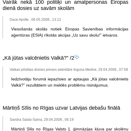
Vairāk nekā 100 politiķi un amatpersonas Eiropas
dienā dosies uz savām skolām
Dace Apsīte , 06.05.2008., 13:12
Viesošanās skolās notiek Eiropas Savienības informācijas
aģentūras (ESIA) rīkotās akcijas „Uz savu skolu!” ietvaros.
„Kā jūtas valcēnietis Valkā?”
/2
Valkas pilsētas domes preses sekretāre Inguna Medne, 29.04.2008., 07:58
Iedzīvotāju forumā iepazīsies ar aptaujas „Kā jūtas valcēnietis
Valkā?” rezultātiem un meklēs problēmu risinājumus.
Mārtiņš Sīlis no Rīgas uzvar Latvijas debašu finālā
Sandra Saida-Saina, 29.04.2008., 06:19
Mārtiņš Sīlis no Rīgas Valsts 1. ģimnāzijas kļuva par skolēnu