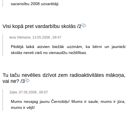
sacensību 2008 uzvarētāji.
Visi kopā pret vardarbību skolās
/2
Ieva Vikmane, 13.05.2008., 09:47
Pēdējā laikā aizvien biežāk uzzinām, ka bērni un jaunieši
skolās nereti cieš no vienaudžu nežēlības.
Tu taču nevēlies dzīvot zem radioaktivitātes mākoņa,
vai ne?
/3
Zaļie, 07.05.2008., 06:07
Mums nevajag jaunu Černobiļu! Mums ir saule, mums ir jūra,
mums ir vējš!