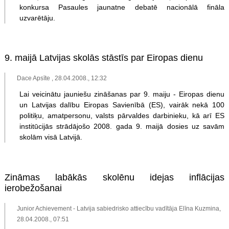
konkursa Pasaules jaunatne debatē nacionālā fināla
uzvarētāju.
9. maijā Latvijas skolās stāstīs par Eiropas dienu
Dace Apsīte , 28.04.2008., 12:32
Lai veicinātu jauniešu zināšanas par 9. maiju - Eiropas dienu
un Latvijas dalību Eiropas Savienībā (ES), vairāk nekā 100
politiķu, amatpersonu, valsts pārvaldes darbinieku, kā arī ES
institūcijās strādājošo 2008. gada 9. maijā dosies uz savām
skolām visā Latvijā.
Zināmas labākās skolēnu idejas inflācijas
ierobežošanai
Junior Achievement - Latvija sabiedrisko attiecību vadītāja Elīna Kuzmina,
28.04.2008., 07:51