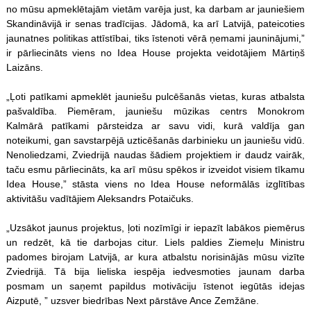
no mūsu apmeklētajām vietām varēja just, ka darbam ar jauniešiem
Skandināvijā ir senas tradīcijas. Jādomā, ka arī Latvijā, pateicoties
jaunatnes politikas attīstībai, tiks īstenoti vērā ņemami jauninājumi,”
ir pārliecināts viens no Idea House projekta veidotājiem Mārtiņš
Laizāns.
„Ļoti patīkami apmeklēt jauniešu pulcēšanās vietas, kuras atbalsta
pašvaldība. Piemēram, jauniešu mūzikas centrs Monokrom
Kalmārā patīkami pārsteidza ar savu vidi, kurā valdīja gan
noteikumi, gan savstarpējā uzticēšanās darbinieku un jauniešu vidū.
Nenoliedzami, Zviedrijā naudas šādiem projektiem ir daudz vairāk,
taču esmu pārliecināts, ka arī mūsu spēkos ir izveidot visiem tīkamu
Idea House,” stāsta viens no Idea House neformālās izglītības
aktivitāšu vadītājiem Aleksandrs Potaičuks.
„Uzsākot jaunus projektus, ļoti nozīmīgi ir iepazīt labākos piemērus
un redzēt, kā tie darbojas citur. Liels paldies Ziemeļu Ministru
padomes birojam Latvijā, ar kura atbalstu norisinājās mūsu vizīte
Zviedrijā. Tā bija lieliska iespēja iedvesmoties jaunam darba
posmam un saņemt papildus motivāciju īstenot iegūtās idejas
Aizputē, ” uzsver biedrības Next pārstāve Ance Zemžāne.