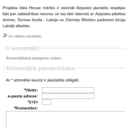
Projekta Idea House mērķis ir veicināt Aizputes jauniešu iespējas
kļūt par sabiedrības resursu un tas tiek īstenots ar Aizputes pilsētas
domes, Sorosa fonda - Latvija un Ziemeļu Ministru padomes biroja
Latvijā atbalstu.
uz rakstu sarakstu
0 komentāri
Komentēšana pieejama visiem.
Komentāra pievienošana
Ar * atzīmētie lauciņi ir jāaizpilda obligāti.
*Vārds:
e-pasta adrese:
*1+2=
*Komentārs: