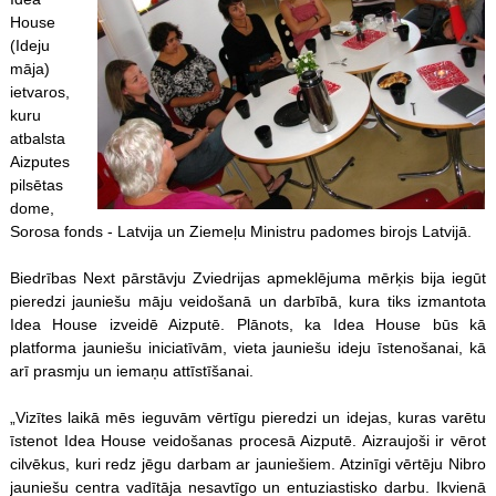
House
(Ideju
māja)
ietvaros,
kuru
atbalsta
Aizputes
pilsētas
dome,
Sorosa fonds - Latvija un Ziemeļu Ministru padomes birojs Latvijā.
Biedrības Next pārstāvju Zviedrijas apmeklējuma mērķis bija iegūt
pieredzi jauniešu māju veidošanā un darbībā, kura tiks izmantota
Idea House izveidē Aizputē. Plānots, ka Idea House būs kā
platforma jauniešu iniciatīvām, vieta jauniešu ideju īstenošanai, kā
arī prasmju un iemaņu attīstīšanai.
„Vizītes laikā mēs ieguvām vērtīgu pieredzi un idejas, kuras varētu
īstenot Idea House veidošanas procesā Aizputē. Aizraujoši ir vērot
cilvēkus, kuri redz jēgu darbam ar jauniešiem. Atzinīgi vērtēju Nibro
jauniešu centra vadītāja nesavtīgo un entuziastisko darbu. Ikvienā