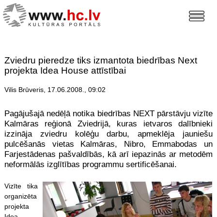
Zviedru pieredze tiks izmantota biedrības Next
projekta Idea House attīstībai
Vilis Brūveris, 17.06.2008., 09:02
Pagājušajā nedēļā notika biedrības NEXT pārstāvju vizīte
Kalmāras reģionā Zviedrijā, kuras ietvaros dalībnieki
izzināja zviedru kolēģu darbu, apmeklēja jauniešu
pulcēšanās vietas Kalmāras, Nibro, Emmabodas un
Farjestādenas pašvaldībās, kā arī iepazinās ar metodēm
neformālās izglītības programmu sertificēšanai.
Vizīte tika
organizēta
projekta
Idea