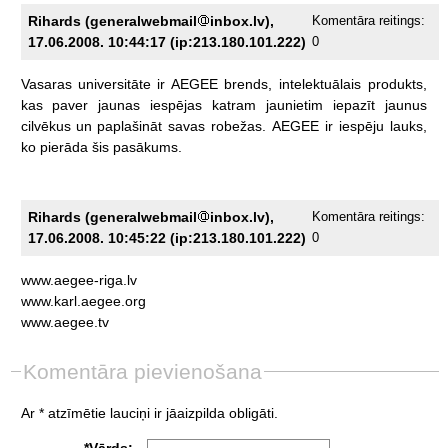
Rihards (generalwebmail
inbox.lv),
Komentāra reitings:
17.06.2008. 10:44:17 (ip:213.180.101.222)
0
Vasaras
universitāte
ir
AEGEE
brends,
intelektuālais
produkts,
kas
paver
jaunas
iespējas
katram
jaunietim
iepazīt
jaunus
cilvēkus
un
paplašināt
savas
robežas.
AEGEE
ir
iespēju
lauks,
ko
pierāda
šis
pasākums.
Rihards (generalwebmail
inbox.lv),
Komentāra reitings:
17.06.2008. 10:45:22 (ip:213.180.101.222)
0
www.aegee-riga.lv
www.karl.aegee.org
www.aegee.tv
Komentāra pievienošana
Ar * atzīmētie lauciņi ir jāaizpilda obligāti.
*Vārds: