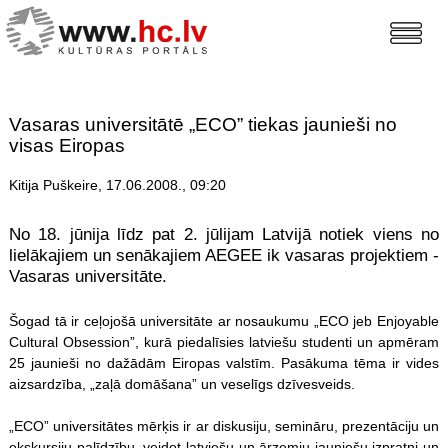
Vasaras universitātē „ECO” tiekas jaunieši no
visas Eiropas
Kitija Puškeire, 17.06.2008., 09:20
No 18. jūnija līdz pat 2. jūlijam Latvijā notiek viens no
lielākajiem un senākajiem AEGEE ik vasaras projektiem -
Vasaras universitāte.
Šogad tā ir ceļojošā universitāte ar nosaukumu „ECO jeb Enjoyable
Cultural Obsession”, kurā piedalīsies latviešu studenti un apmēram
25 jaunieši no dažādām Eiropas valstīm. Pasākuma tēma ir vides
aizsardzība, „zaļā domāšana” un veselīgs dzīvesveids.
„ECO” universitātes mērķis ir ar diskusiju, semināru, prezentāciju un
ekskursiju palīdzību, veidot latviešu un ārzemju jauniešu izpratni un