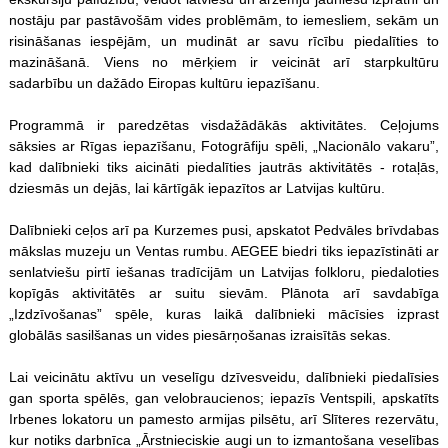
nostāju par pastāvošām vides problēmām, to iemesliem, sekām un
risināšanas iespējām, un mudināt ar savu rīcību piedalīties to
mazināšanā. Viens no mērķiem ir veicināt arī starpkultūru
sadarbību un dažādo Eiropas kultūru iepazīšanu.
Programmā ir paredzētas visdažādākās aktivitātes. Ceļojums
sāksies ar Rīgas iepazīšanu, Fotogrāfiju spēli, „Nacionālo vakaru”,
kad dalībnieki tiks aicināti piedalīties jautrās aktivitātēs - rotaļās,
dziesmās un dejās, lai kārtīgāk iepazītos ar Latvijas kultūru.
Dalībnieki ceļos arī pa Kurzemes pusi, apskatot Pedvāles brīvdabas
mākslas muzeju un Ventas rumbu. AEGEE biedri tiks iepazīstināti ar
senlatviešu pirtī iešanas tradīcijām un Latvijas folkloru, piedaloties
kopīgās aktivitātēs ar suitu sievām. Plānota arī savdabīga
„Izdzīvošanas” spēle, kuras laikā dalībnieki mācīsies izprast
globālās sasilšanas un vides piesārņošanas izraisītās sekas.
Lai veicinātu aktīvu un veselīgu dzīvesveidu, dalībnieki piedalīsies
gan sporta spēlēs, gan velobraucienos; iepazīs Ventspili, apskatīts
Irbenes lokatoru un pamesto armijas pilsētu, arī Slīteres rezervātu,
kur notiks darbnīca „Ārstnieciskie augi un to izmantošana veselības