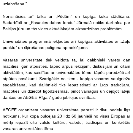
uzlabošanā.”
Norisināsies arī talka ar „Pēdām” un kopīga koka stādīšana.
Sadarbībā ar „Pasaules dabas fondu” Jūrmalā notiks darbnīca par
Baltijas jūru un tās vides aktuālākajām aizsardzības problēmām.
Universitātes programmā iekļautas arī kopīgas aktivitātes ar „Zaļo
punktu” un šķirošanas poligona apmeklējums.
Vasaras universitāte tiek veidota tā, lai dalībnieki varētu gan
mācīties, gan atpūsties, tāpēc ārpus lekcijām, diskusijām un citām
aktivitātēm, kas saistītas ar universitātes tēmu, tāpēc paredzēti arī
atpūtas pasākumi. Svarīgākie no tiem - kopīga vasaras saulgriežu
sagaidīšana, kad dalībnieki tiks iepazīstināti ar Līgo tradīcijām,
mācoties un dziedot līgodziesmas, pinot vainagus un dejojot latvju
dančus un AEGEE-Rīga 7 gadu jubilejas svinības.
AEGEE organizētā vasaras universitāte parasti ir divu nedēļu ilgs
notikums, kur kopā pulcējas 20 līdz 60 jaunieši no visas Eiropas ar
mērķi iepazīt citu valstu kultūru, valodu, tradīcijas un konkrētās
vasaras universitātes tēmu.