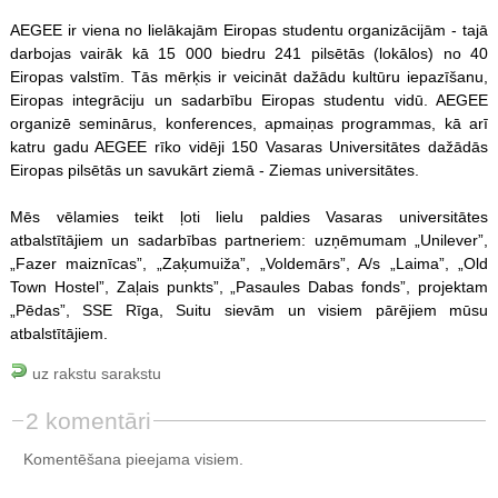
AEGEE ir viena no lielākajām Eiropas studentu organizācijām - tajā
darbojas vairāk kā 15 000 biedru 241 pilsētās (lokālos) no 40
Eiropas valstīm. Tās mērķis ir veicināt dažādu kultūru iepazīšanu,
Eiropas integrāciju un sadarbību Eiropas studentu vidū. AEGEE
organizē seminārus, konferences, apmaiņas programmas, kā arī
katru gadu AEGEE rīko vidēji 150 Vasaras Universitātes dažādās
Eiropas pilsētās un savukārt ziemā - Ziemas universitātes.
Mēs vēlamies teikt ļoti lielu paldies Vasaras universitātes
atbalstītājiem un sadarbības partneriem: uzņēmumam „Unilever”,
„Fazer maiznīcas”, „Zaķumuiža”, „Voldemārs”, A/s „Laima”, „Old
Town Hostel”, Zaļais punkts”, „Pasaules Dabas fonds”, projektam
„Pēdas”, SSE Rīga, Suitu sievām un visiem pārējiem mūsu
atbalstītājiem.
uz rakstu sarakstu
2 komentāri
Komentēšana pieejama visiem.