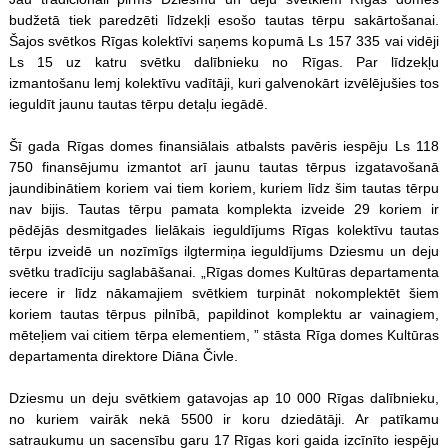
budžetā tiek paredzēti līdzekļi esošo tautas tērpu sakārtošanai.
Šajos svētkos Rīgas kolektīvi saņems kopumā Ls 157 335 vai vidēji
Ls 15 uz katru svētku dalībnieku no Rīgas. Par līdzekļu
izmantošanu lemj kolektīvu vadītāji, kuri galvenokārt izvēlējušies tos
ieguldīt jaunu tautas tērpu detaļu iegādē.
Šī gada Rīgas domes finansiālais atbalsts pavēris iespēju Ls 118
750 finansējumu izmantot arī jaunu tautas tērpus izgatavošanā
jaundibinātiem koriem vai tiem koriem, kuriem līdz šim tautas tērpu
nav bijis. Tautas tērpu pamata komplekta izveide 29 koriem ir
pēdējās desmitgades lielākais ieguldījums Rīgas kolektīvu tautas
tērpu izveidē un nozīmīgs ilgtermiņa ieguldījums Dziesmu un deju
svētku tradīciju saglabāšanai. „Rīgas domes Kultūras departamenta
iecere ir līdz nākamajiem svētkiem turpināt nokomplektēt šiem
koriem tautas tērpus pilnībā, papildinot komplektu ar vainagiem,
mēteļiem vai citiem tērpa elementiem, ” stāsta Rīga domes Kultūras
departamenta direktore Diāna Čivle.
Dziesmu un deju svētkiem gatavojas ap 10 000 Rīgas dalībnieku,
no kuriem vairāk nekā 5500 ir koru dziedātāji. Ar patīkamu
satraukumu un sacensību garu 17 Rīgas kori gaida izcīnīto iespēju