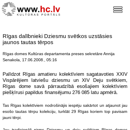
Rīgas dalībnieki Dziesmu svētkos uzstāsies
jaunos tautas tērpos
Rīgas domes Kultūras departamenta preses sekretāre Annija
Senakola, 17.06.2008., 05:16
Palīdzot Rīgas amatieru kolektīviem sagatavoties XXIV
Vispārējiem latviešu dziesmu un XIV Deju svētkiem,
Rīgas dome savā pārraudzībā esošajiem kolektīviem
piešķīrusi papildus finansējumu 276 085 latu apmērā.
Tas Rīgas kolektīviem nodrošinājis iespēju sakārtot un atjaunot jau
esošo tautas tērpu kolekciju, turklāt 29 Rīgas koriem top pavisam
jauni tērpi.
Jau tradicionāli pirms Dziesmu un deju svētkiem Rīgas domes