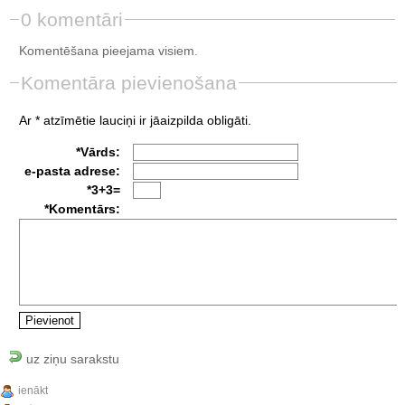
0 komentāri
Komentēšana pieejama visiem.
Komentāra pievienošana
Ar * atzīmētie lauciņi ir jāaizpilda obligāti.
*Vārds:
e-pasta adrese:
*3+3=
*Komentārs:
uz ziņu sarakstu
ienākt