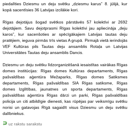
piedalīties Dziesmu un deju svētku „dziesmu karus” 8. jūlijā, kur
kopā sacentīsies 36 Latvijas izcilākie kori.
Rīgas dejotājus šogad svētkos pārstāvēs 57 kolektīvi ar 2692
dejotājiem. Savu dejotprasmi Rīgas kolektīvi jau apliecināja „deju
karos”, kur sacenšoties ar spēcīgākajiem Latvijas tautas deju
pratējiem, ieguva pirmās trīs vietas A grupā. Pirmajā vietā ierindojās
VEF Kultūras pils Tautas deju ansamblis Rotaļa un Latvijas
Universitātes Tautas deju ansamblis Dancis.
Dziesmu un deju svētku līdzorganizēšanā iesaistītas vairākas Rīgas
domes institūcijas: Rīgas domes Kultūras departaments, Rīgas
pašvaldības aģentūra Mežaparks, Rīgas domes Satiksmes
departaments, Rīgas pašvaldības SIA Rīgas satiksme, Rīgas
domes Izglītības, jaunatnes un sporta departaments, Rīgas
pašvaldības aģentūra Rīgas dārzi un parki, Rīgas pašvaldības
policija un citi atbildīgie dienesti, kas rūpējas par veiksmīgu svētku
norisi un gatavojas Rīgā sagaidīt visus Dziesmu un deju svētku
dalībniekus.
uz rakstu sarakstu