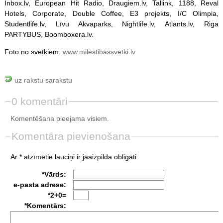
Inbox.lv, European Hit Radio, Draugiem.lv, Tallink, 1188, Reval
Hotels, Corporate, Double Coffee, E3 projekts, I/C Olimpia,
Studentlife.lv, Līvu Akvaparks, Nightlife.lv, Atlants.lv, Riga
PARTYBUS, Boomboxera.lv.
Foto no svētkiem:
www.milestibassvetki.lv
uz rakstu sarakstu
0 komentāri
Komentēšana pieejama visiem.
Komentāra pievienošana
Ar * atzīmētie lauciņi ir jāaizpilda obligāti.
*Vārds:
e-pasta adrese:
*2+0=
*Komentārs: