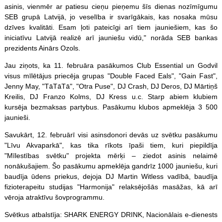
asinis, vienmēr ar patiesu cieņu pieņemu šīs dienas nozīmīgumu
SEB grupā Latvijā, jo veselība ir svarīgākais, kas nosaka mūsu
dzīves kvalitāti. Esam ļoti pateicīgi arī tiem jauniešiem, kas šo
iniciatīvu Latvijā realizē arī jauniešu vidū," norāda SEB bankas
prezidents Ainārs Ozols.
Jau ziņots, ka 11. februāra pasākumos Club Essential un Godvil
visus mīlētājus priecēja grupas "Double Faced Eals", "Gain Fast",
Jenny May, "TāTāTā", "Otra Puse", DJ Crash, DJ Deros, DJ Mārtiņš
Kreilis, DJ Franzo Kolms, DJ Kress u.c. Starp abiem klubiem
kursēja bezmaksas partybus. Pasākumu klubos apmeklēja 3 500
jaunieši.
Savukārt, 12. februārī visi asinsdonori devās uz svētku pasākumu
"Līvu Akvaparkā", kas tika rīkots īpaši tiem, kuri piepildīja
"Mīlestības svētku" projekta mērķi – ziedot asinis nelaimē
nonākušajiem. Šo pasākumu apmeklēja gandrīz 1000 jauniešu, kuri
baudīja ūdens priekus, dejoja DJ Martin Witless vadībā, baudīja
fizioterapeitu studijas "Harmonija" relaksējošās masāžas, kā arī
vēroja atraktīvu šovprogrammu.
Svētkus atbalstīja: SHARK ENERGY DRINK, Nacionālais e-dienests