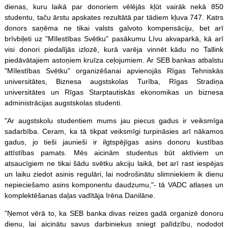
dienas, kuru laikā par donoriem vēlējās kļūt vairāk nekā 850
studentu, taču ārstu apskates rezultātā par tādiem kļuva 747. Katrs
donors saņēma ne tikai valsts galvoto kompensāciju, bet arī
brīvbiļeti uz "Mīlestības Svētku" pasākumu Līvu akvaparkā, kā arī
visi donori piedalījās izlozē, kurā varēja vinnēt kādu no Tallink
piedāvātajiem astoņiem kruīza ceļojumiem. Ar SEB bankas atbalstu
"Mīlestības Svētku" organizēšanai apvienojās Rīgas Tehniskās
universitātes, Biznesa augstskolas Turība, Rīgas Stradiņa
universitātes un Rīgas Starptautiskās ekonomikas un biznesa
administrācijas augstskolas studenti.
"Ar augstskolu studentiem mums jau piecus gadus ir veiksmīga
sadarbība. Ceram, ka tā tikpat veiksmīgi turpināsies arī nākamos
gadus, jo tieši jaunieši ir ilgtspējīgas asins donoru kustības
attīstības pamats. Mēs aicinām studentus būt aktīviem un
atsaucīgiem ne tikai šādu svētku akciju laikā, bet arī rast iespējas
un laiku ziedot asinis regulāri, lai nodrošinātu slimniekiem ik dienu
nepieciešamo asins komponentu daudzumu,"- tā VADC atlases un
komplektēšanas daļas vadītāja Irēna Danilāne.
"Ņemot vērā to, ka SEB banka divas reizes gadā organizē donoru
dienu, lai aicinātu savus darbiniekus sniegt palīdzību, nododot