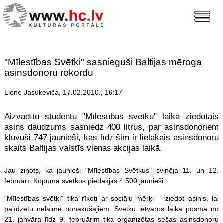
"Mīlestības Svētki" sasnieguši Baltijas mēroga
asinsdonoru rekordu
Liene Jasukeviča, 17.02.2010., 16:17
Aizvadīto studentu "Mīlestības svētku" laikā ziedotais
asins daudzums sasniedz 400 litrus, par asinsdonoriem
kļuvuši 747 jaunieši, kas līdz šim ir lielākais asinsdonoru
skaits Baltijas valstīs vienas akcijas laikā.
Jau ziņots, ka jaunieši "Mīlestības Svētkus" svinēja 11. un 12.
februārī. Kopumā svētkos piedalījās 4 500 jaunieši.
"Mīlestības svētki" tika rīkoti ar sociālu mērķi – ziedot asinis, lai
palīdzētu nelaimē nonākušajiem. Svētku ietvaros laika posmā no
21. janvāra līdz 9. februārim tika organizētas sešas asinsdonoru