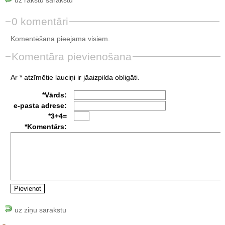
0 komentāri
Komentēšana pieejama visiem.
Komentāra pievienošana
Ar * atzīmētie lauciņi ir jāaizpilda obligāti.
*Vārds:
e-pasta adrese:
*3+4=
*Komentārs:
uz ziņu sarakstu