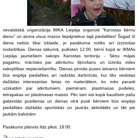
nevalstiskā organizācija IMKA Liepāja organizē "Karostas bērnu
dienu" un aicina visus mazos liepājniekus tajā piedalīties! Šogad šī
diena nebūs tikai izklaide, jo pasākuma notiks arī izzinošas
nodarbības. Dienas sākumā, pulksten 12:00, bērni kopā ar IKMAs
Liepāja jauniešiem sakops Karostas teritoriju - Sēņu mājas
pagalmu, mācīsies par atkritumu šķirošanu un izzinās vides
sakoptības nepieciešamību. Dienas pirmās puses ietvaros bērniem
būs iespēja piedalīties arī radošās darbnīcās, kur tiks veidotas
dažādas interesantas lietas no materiāliem, ko mēs parasti
uzskatām par atkritumiem, piemēram, plastmasas pudeles,
tetrapakas un plastmasas maisiņi. Pēc tam visi kopā baudīsim pašu
gatavotās pusdienas un dienas otrā pusē bērniem būs iespēja
piedalīties dažādās sportiskās un jautrās aktivitātēs un tikt pie
jaukām balviņām.
Pasākums plānots līdz plkst. 18:00.
uz rakstu sarakstu