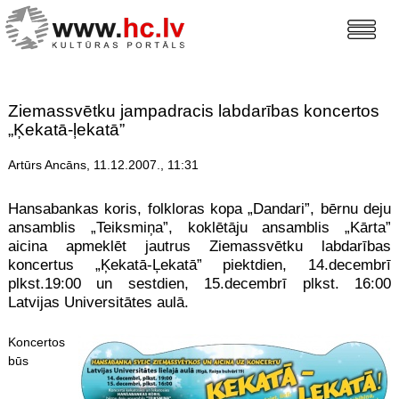
Ziemassvētku jampadracis labdarības koncertos
„Ķekatā-ļekatā”
Artūrs Ancāns, 11.12.2007., 11:31
Hansabankas koris, folkloras kopa „Dandari”, bērnu deju
ansamblis „Teiksmiņa”, koklētāju ansamblis „Kārta”
aicina apmeklēt jautrus Ziemassvētku labdarības
koncertus „Ķekatā-Ļekatā” piektdien, 14.decembrī
plkst.19:00 un sestdien, 15.decembrī plkst. 16:00
Latvijas Universitātes aulā.
Koncertos
būs