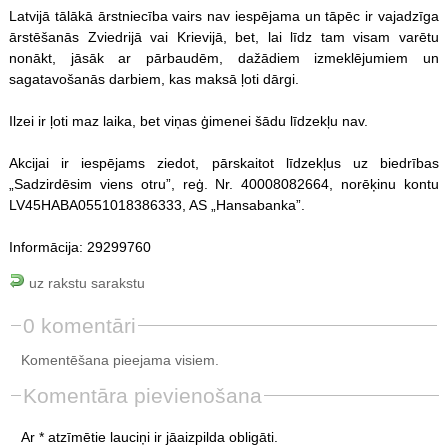
Latvijā tālākā ārstniecība vairs nav iespējama un tāpēc ir vajadzīga
ārstēšanās Zviedrijā vai Krievijā, bet, lai līdz tam visam varētu
nonākt, jāsāk ar pārbaudēm, dažādiem izmeklējumiem un
sagatavošanās darbiem, kas maksā ļoti dārgi.
Ilzei ir ļoti maz laika, bet viņas ģimenei šādu līdzekļu nav.
Akcijai ir iespējams ziedot, pārskaitot līdzekļus uz biedrības
„Sadzirdēsim viens otru”, reģ. Nr. 40008082664, norēķinu kontu
LV45HABA0551018386333, AS „Hansabanka”.
Informācija: 29299760
uz rakstu sarakstu
0 komentāri
Komentēšana pieejama visiem.
Komentāra pievienošana
Ar * atzīmētie lauciņi ir jāaizpilda obligāti.