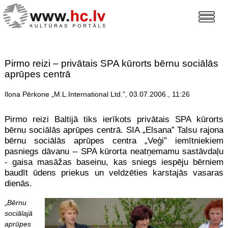
Pirmo reizi – privātais SPA kūrorts bērnu sociālās
aprūpes centrā
Ilona Pērkone „M.L.International Ltd.”, 03.07.2006., 11:26
Pirmo reizi Baltijā tiks ierīkots privātais SPA kūrorts
bērnu sociālās aprūpes centrā. SIA „Elsana” Talsu rajona
bērnu sociālās aprūpes centra „Veģi” iemītniekiem
pasniegs dāvanu – SPA kūrorta neatņemamu sastāvdaļu
- gaisa masāžas baseinu, kas sniegs iespēju bērniem
baudīt ūdens priekus un veldzēties karstajās vasaras
dienās.
„
Bērnu
sociālajā
aprūpes