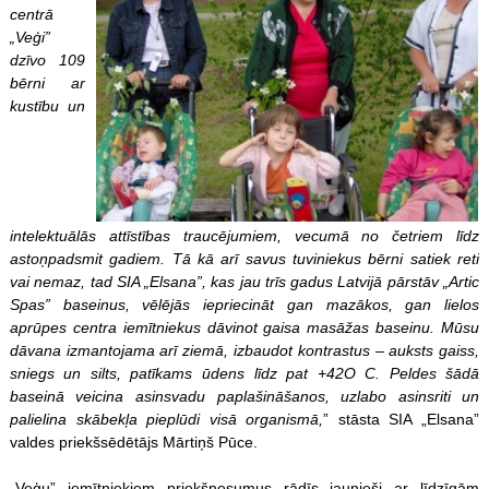
centrā
„Veģi”
dzīvo 109
bērni ar
kustību un
intelektuālās attīstības traucējumiem, vecumā no četriem līdz
astoņpadsmit gadiem. Tā kā arī savus tuviniekus bērni satiek reti
vai nemaz, tad SIA „Elsana”, kas jau trīs gadus Latvijā pārstāv „Artic
Spas” baseinus, vēlējās iepriecināt gan mazākos, gan lielos
aprūpes centra iemītniekus dāvinot gaisa masāžas baseinu. Mūsu
dāvana izmantojama arī ziemā, izbaudot kontrastus – auksts gaiss,
sniegs un silts, patīkams ūdens līdz pat +42O C. Peldes šādā
baseinā veicina asinsvadu paplašināšanos, uzlabo asinsriti un
palielina skābekļa pieplūdi visā organismā,
” stāsta SIA „Elsana”
valdes priekšsēdētājs Mārtiņš Pūce.
„Veģu” iemītniekiem priekšnesumus rādīs jaunieši ar līdzīgām