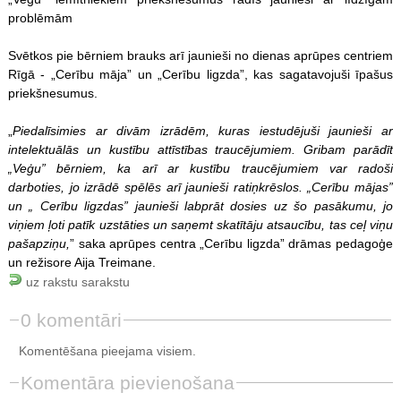
problēmām
Svētkos pie bērniem brauks arī jaunieši no dienas aprūpes centriem
Rīgā - „Cerību māja” un „Cerību ligzda”, kas sagatavojuši īpašus
priekšnesumus.
„
Piedalīsimies ar divām izrādēm, kuras iestudējuši jaunieši ar
intelektuālās un kustību attīstības traucējumiem. Gribam parādīt
„Veģu” bērniem, ka arī ar kustību traucējumiem var radoši
darboties, jo izrādē spēlēs arī jaunieši ratiņkrēslos. „Cerību mājas”
un „ Cerību ligzdas” jaunieši labprāt dosies uz šo pasākumu, jo
viņiem ļoti patīk uzstāties un saņemt skatītāju atsaucību, tas ceļ viņu
pašapziņu,
” saka aprūpes centra „Cerību ligzda” drāmas pedagoģe
un režisore Aija Treimane.
uz rakstu sarakstu
0 komentāri
Komentēšana pieejama visiem.
Komentāra pievienošana