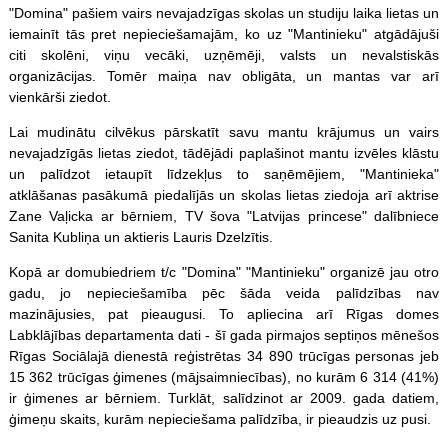
"Domina" pašiem vairs nevajadzīgas skolas un studiju laika lietas un
iemainīt tās pret nepieciešamajām, ko uz "Mantinieku" atgādājuši
citi skolēni, viņu vecāki, uzņēmēji, valsts un nevalstiskās
organizācijas. Tomēr maiņa nav obligāta, un mantas var arī
vienkārši ziedot.
Lai mudinātu cilvēkus pārskatīt savu mantu krājumus un vairs
nevajadzīgās lietas ziedot, tādējādi paplašinot mantu izvēles klāstu
un palīdzot ietaupīt līdzekļus to saņēmējiem, "Mantinieka"
atklāšanas pasākumā piedalījās un skolas lietas ziedoja arī aktrise
Zane Vaļicka ar bērniem, TV šova "Latvijas princese" dalībniece
Sanita Kubliņa un aktieris Lauris Dzelzītis.
Kopā ar domubiedriem t/c "Domina" "Mantinieku" organizē jau otro
gadu, jo nepieciešamība pēc šāda veida palīdzības nav
mazinājusies, pat pieaugusi. To apliecina arī Rīgas domes
Labklājības departamenta dati - šī gada pirmajos septiņos mēnešos
Rīgas Sociālajā dienestā reģistrētas 34 890 trūcīgas personas jeb
15 362 trūcīgas ģimenes (mājsaimniecības), no kurām 6 314 (41%)
ir ģimenes ar bērniem. Turklāt, salīdzinot ar 2009. gada datiem,
ģimeņu skaits, kurām nepieciešama palīdzība, ir pieaudzis uz pusi.