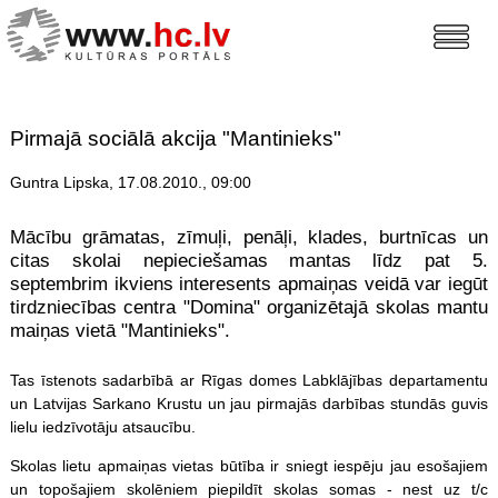
Pirmajā sociālā akcija "Mantinieks"
Guntra Lipska, 17.08.2010., 09:00
Mācību grāmatas, zīmuļi, penāļi, klades, burtnīcas un
citas skolai nepieciešamas mantas līdz pat 5.
septembrim ikviens interesents apmaiņas veidā var iegūt
tirdzniecības centra "Domina" organizētajā skolas mantu
maiņas vietā "Mantinieks".
Tas īstenots sadarbībā ar Rīgas domes Labklājības departamentu
un Latvijas Sarkano Krustu un jau pirmajās darbības stundās guvis
lielu iedzīvotāju atsaucību.
Skolas lietu apmaiņas vietas būtība ir sniegt iespēju jau esošajiem
un topošajiem skolēniem piepildīt skolas somas - nest uz t/c