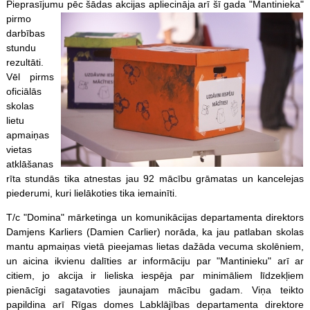
Pieprasījumu pēc
šādas akcijas apliecināja arī šī gada "Mantinieka"
pirmo
darbības
stundu
rezultāti.
Vēl pirms
oficiālās
skolas
lietu
apmaiņas
vietas
atklāšanas
rīta stundās tika atnestas jau 92 mācību grāmatas un kancelejas
piederumi, kuri lielākoties tika iemainīti.
T/c "Domina" mārketinga un komunikācijas departamenta direktors
Damjens Karliers (Damien Carlier) norāda, ka jau patlaban skolas
mantu apmaiņas vietā pieejamas lietas dažāda vecuma skolēniem,
un aicina ikvienu dalīties ar informāciju par "Mantinieku" arī ar
citiem, jo akcija ir lieliska iespēja par minimāliem līdzekļiem
pienācīgi sagatavoties jaunajam mācību gadam. Viņa teikto
papildina arī Rīgas domes Labklājības departamenta direktore