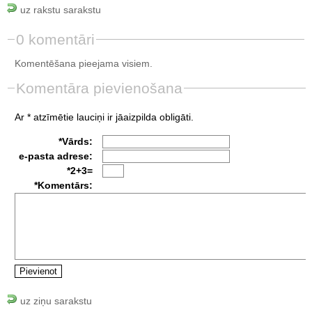
uz rakstu sarakstu
0 komentāri
Komentēšana pieejama visiem.
Komentāra pievienošana
Ar * atzīmētie lauciņi ir jāaizpilda obligāti.
*Vārds:
e-pasta adrese:
*2+3=
*Komentārs:
uz ziņu sarakstu