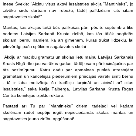
Inese Švekle: "Aicinu visus aktīvi iesaistīties akcijā "Mantinieks", jo
cilvēku sirds darbam nav robežu, tādēļ palīdzēsim cits citam
sagatavoties skolai!"
Mantas, kas akcijas laikā būs palikušas pāri, pēc 5. septembra tiks
nodotas Latvijas Sarkanā Krusta rīcībā, kas tās tālāk nogādās
skolām, bērnu namiem, kā arī ģimenēm, kurās trūkst līdzekļu, lai
pilnvērtīgi pašu spēkiem sagatavotos skolai.
"Akciju ar mācību grāmatu un skolas lietu maiņu Latvijas Sarkanais
Krusts Rīgā rīko jau vairākus gadus, tādēļ esam pārliecinājušies par
tās nozīmīgumu. Katru gadu par apmaiņas punktā atrastajām
grāmatām un kancelejas piederumiem priecājas vairāki simti bērnu
- tā ir laba motivācija šo tradīciju turpināt un aicināt arī citus
iesaistīties," saka Ketija Tālberga, Latvijas Sarkanā Krusta Rīgas
Centra komitejas izpilddirektore.
Pastāsti arī Tu par "Mantinieku" citiem, tādējādi vēl kādam
skolēnam radot iespēju iegūt nepieciešamās skolas mantas un
sagatavoties jauno zinību apgūšanai!