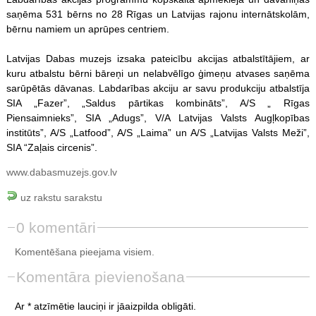
saņēma 531 bērns no 28 Rīgas un Latvijas rajonu internātskolām,
bērnu namiem un aprūpes centriem.
Latvijas Dabas muzejs izsaka pateicību akcijas atbalstītājiem, ar
kuru atbalstu bērni bāreņi un nelabvēlīgo ģimeņu atvases saņēma
sarūpētās dāvanas. Labdarības akciju ar savu produkciju atbalstīja
SIA „Fazer”, „Saldus pārtikas kombināts”, A/S „ Rīgas
Piensaimnieks”, SIA „Adugs”, V/A Latvijas Valsts Augļkopības
institūts”, A/S „Latfood”, A/S „Laima” un A/S „Latvijas Valsts Meži”,
SIA “Zaļais circenis”.
www.dabasmuzejs.gov.lv
uz rakstu sarakstu
0 komentāri
Komentēšana pieejama visiem.
Komentāra pievienošana
Ar * atzīmētie lauciņi ir jāaizpilda obligāti.