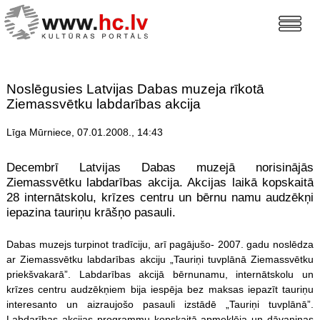
Noslēgusies Latvijas Dabas muzeja rīkotā
Ziemassvētku labdarības akcija
Līga Mūrniece, 07.01.2008., 14:43
Decembrī Latvijas Dabas muzejā norisinājās
Ziemassvētku labdarības akcija. Akcijas laikā kopskaitā
28 internātskolu, krīzes centru un bērnu namu audzēkņi
iepazina tauriņu krāšņo pasauli.
Dabas muzejs turpinot tradīciju, arī pagājušo- 2007. gadu noslēdza
ar Ziemassvētku labdarības akciju „Tauriņi tuvplānā Ziemassvētku
priekšvakarā”. Labdarības akcijā bērnunamu, internātskolu un
krīzes centru audzēkņiem bija iespēja bez maksas iepazīt tauriņu
interesanto un aizraujošo pasauli izstādē „Tauriņi tuvplānā”.
Labdarības akcijas programmu kopskaitā apmeklēja un dāvaniņas