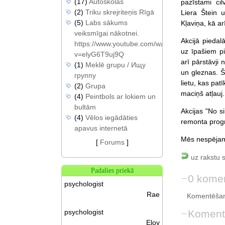
(17)
Autoskolas
pazīstami ci
(2)
Triku skrejriteņis Rīgā
Liera Štein 
(5)
Labs sākums
Kļaviņa, kā arī 
veiksmīgai nākotnei.
Akcijā piedal
https://www.youtube.com/watch?
uz īpašiem p
v=elyG6T9uj9Q
arī pārstāvji 
(1)
Meklē grupu / Ищу
un gleznas. Š
группу
lietu, kas pat
(2)
Grupa
maciņš atļauj.
(4)
Peintbols ar lokiem un
bultām
Akcijas "No si
(4)
Vēlos iegādāties
remonta pro
apavus internetā
Mēs nespējam
[
Forums
]
uz rakstu 
Padalies priekā
0 komen
psychologist
Rae
Komentēšan
Koment
psychologist
Eloy