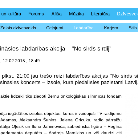
 un kultūra
Forums
Afiša
Mūzika
Literatūra
Dzīvesvei
Zaļais dzīvesveids
Ceļojumi
Labdarība
Karjera
Stil
ināsies labdarības akcija – "No sirds sirdij"
, 12.02.2015., 18:49
 plkst. 21:00 jau trešo reizi labdarības akcijas "No sirds si
isināsies koncerts – izsole, kurā piedalīsies pazīstami Latvi
vāktie līdzekļi tiks ziedoti Bērnu onkoloģiskās slimnīcas fondam
ja iegādāties izsoles objektus, kurus ir veidojuši TV raidījumu
a Adamss, Aleksandrs Šunins, Jeļena Gricuka, radio pārraižu
atālija Oļesik un Ilona Jahimoviča, sabiedriska figūra – Regīna
oparlamenta deputāts – Andrejs Mamikins un vēl daudzi citi