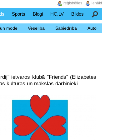
reģistrēties
ienākt
ds
Sports
Blogi
HC.LV
Bildes
Meklēšana
s un mode
Veselība
Sabiedrība
Auto
rdij" ietvaros klubā "Friends" (Elizabetes
jas kultūras un mākslas darbinieki.