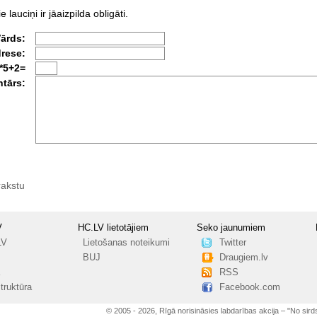
e lauciņi ir jāaizpilda obligāti.
Vārds:
drese:
*5+2=
tārs:
rakstu
V
HC.LV lietotājiem
Seko jaunumiem
LV
Lietošanas noteikumi
Twitter
BUJ
Draugiem.lv
RSS
truktūra
Facebook.com
© 2005 - 2026, Rīgā norisināsies labdarības akcija – "No sirds 