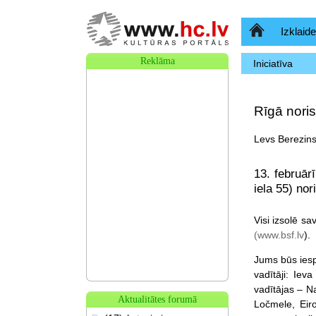
Sākumlapa
Izklaide
Reklāma
Iniciatīva
Rīgā noris
Levs Berezins
13. februārī
iela 55) nor
Visi izsolē sa
(www.bsf.lv
).
Jums būs iespē
vadītāji: Iev
vadītājas – N
Aktualitātes forumā
Ločmele, Eir