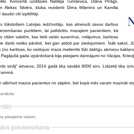
lvēki. Koncertā uzstāsies Natālija Tumševica, Diāna Pīrāgs,
un Alekss Silvērs, kluba rezidenti Dima Miļenins un Kamilla
daudzi citi izpildītāji.
ās tūkstošiem Latvijas iedzīvotāju, kas atnesuši savus darbus
ieņemšanas punktiem, lai palīdzētu mazajiem pacientiem, kā
no citām valstīm, kas tieši veido suvenīrus, rotājumus, kartiņas
ie darbi netiks pārdoti, bet gan atdoti par ziedojumiem. Īsāk sakot, Jū
īk (no kartiņas, ko veidojusi maza meitenīte līdz dabīgu akmeņu kaklarot
 Pagājušā gada izpārdošanā bija pieejami darinājumi no Vācijas, Krievijas
rds sirdij" ietvaros, 2014 gadā tika savākti 8000 eiro. Līdzekļi tika i
grammā.
 atbrīvot mazos pacientus no sāpēm, bet kopā mēs varam mazināt viņ
sarakstu
tāri
a pieejama visiem.
āra pievienošana