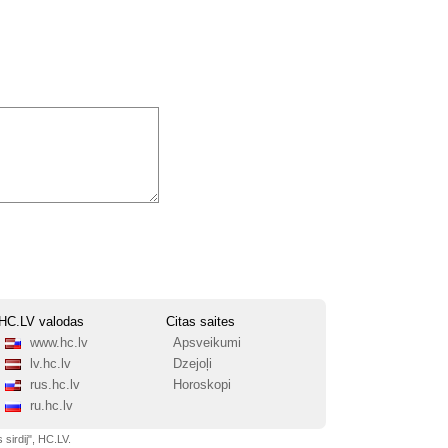
HC.LV valodas
Citas saites
www.hc.lv
Apsveikumi
lv.hc.lv
Dzejoļi
rus.hc.lv
Horoskopi
ru.hc.lv
sirdij", HC.LV.