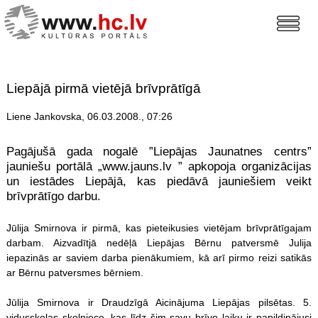
Liepājā pirmā vietējā brīvprātīgā
Liene Jankovska, 06.03.2008., 07:26
Pagājušā gada nogalē ”Liepājas Jaunatnes centrs”
jauniešu portālā „www.jauns.lv ” apkopoja organizācijas
un iestādes Liepājā, kas piedāvā jauniešiem veikt
brīvprātīgo darbu.
Jūlija Smirnova ir pirmā, kas pieteikusies vietējam brīvprātīgajam
darbam. Aizvadītjā nedēļā Liepājas Bērnu patversmē Julija
iepazinās ar saviem darba pienākumiem, kā arī pirmo reizi satikās
ar Bērnu patversmes bērniem.
Jūlija Smirnova ir Draudzīgā Aicinājuma Liepājas pilsētas. 5.
vidusskolas skolniece, kas līdz šim savu brīvo laiku ir papildinājusi