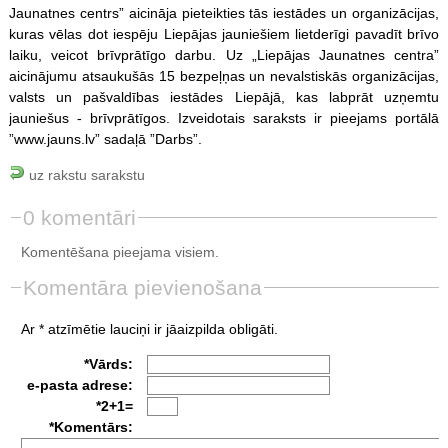
Jaunatnes centrs” aicināja pieteikties tās iestādes un organizācijas,
kuras vēlas dot iespēju Liepājas jauniešiem lietderīgi pavadīt brīvo
laiku, veicot brīvprātīgo darbu. Uz „Liepājas Jaunatnes centra”
aicinājumu atsaukušās 15 bezpeļņas un nevalstiskās organizācijas,
valsts un pašvaldības iestādes Liepājā, kas labprāt uzņemtu
jauniešus - brīvprātīgos. Izveidotais saraksts ir pieejams portālā
”www.jauns.lv” sadaļā ”Darbs”.
uz rakstu sarakstu
0 komentāri
Komentēšana pieejama visiem.
Komentāra pievienošana
Ar * atzīmētie lauciņi ir jāaizpilda obligāti.
*Vārds:
e-pasta adrese:
*2+1=
*Komentārs: