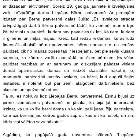
ar dažādām aktivitātēm. Šoreiz 19. gadīgā jauniete ir izvēlējusies
veikt brīvprātīgo darbu Liepājas Bērnu patversmē. Ar pirmajām
izjūtām par Bērnu patversmi dalās Jūlija: „Es izvēlējos strādāt
brīvprātīgajā darbā Bērnu patversmē tādēļ, ka vienmēr man ir bijis
žēl bērniņi un jaunieši, kuriem nav paveicies tik ļoti, kā tiem, kuriem
ir ģimene un mīļās mājas. Ikreiz, kad redzu reklāmas, kurās lūdz
finansiāli atbalstīt bērnu patversmes, bērnu namus u.c. es cenšos
palīdzēt, cik no manas puses tas ir iespējams, bet pie sevis klusām
sapņoju, ka kādreiz varētu pastrādāt ar šiem bērniem. Es vēlos
palīdzēt mācībās un ar sarunām un diskusijām palīdzēt viņiem
domāt optimistiskas domas un redzēt skaistāku nākotni, jo,
manuprāt, sabiedrībā pastāv uzskats, ka bērni, kuri auguši šajās
iestādes, ir nolemti būt par zemi atalgotiem darbiniekiem, bez
skaistas un spožas nākotnes.
Tā nu es nokļuvu līdz Liepājas Bērnu patversmei. Esmu bijusi uz
pirmo ciemošanos patversmē un jāsaka, ka bija ļoti interesanti
izzināt, kā un ko šie bērni domā un kā viņi paši jūtas. Biju pārsteigta,
ka mazi bērniņi, jau četros gados saprot, kas un kā notiek, un zin,
kādu viņi vēlētos savu nākotni.”
Atgādinu, ka pagājušā gada novembra sākumā ”Liepājas