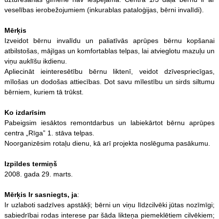
veselības ierobežojumiem (inkurablas pataloģijas, bērni invalīdi).
Mērķis
Izveidot bērnu invalīdu un paliatīvās aprūpes bērnu kopšanai
atbilstošas, mājīgas un komfortablas telpas, lai atvieglotu mazuļu un
viņu auklīšu ikdienu.
Apliecināt ieinteresētību bērnu liktenī, veidot dzīvespriecīgas,
mīlošas un dodošas attiecības. Dot savu mīlestību un sirds siltumu
bērniem, kuriem tā trūkst.
Ko izdarīsim
Pabeigsim iesāktos remontdarbus un labiekārtot bērnu aprūpes
centra „Rīga” 1. stāva telpas.
Noorganizēsim rotaļu dienu, kā arī projekta noslēguma pasākumu.
Izpildes termiņš
2008. gada 29. marts.
Mērķis Ir sasniegts, ja
:
Ir uzlaboti sadzīves apstākļi; bērni un viņu līdzcilvēki jūtas nozīmīgi;
sabiedrībai rodas interese par šāda likteņa piemeklētiem cilvēkiem;