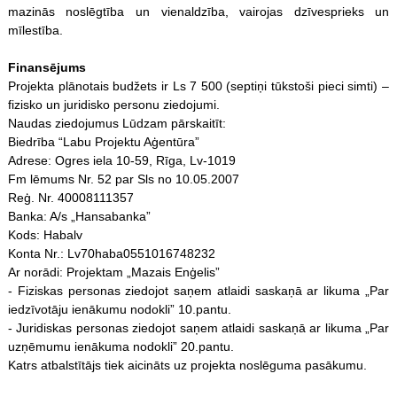
mazinās noslēgtība un vienaldzība, vairojas dzīvesprieks un
mīlestība.
Finansējums
Projekta plānotais budžets ir Ls 7 500 (septiņi tūkstoši pieci simti) –
fizisko un juridisko personu ziedojumi.
Naudas ziedojumus Lūdzam pārskaitīt:
Biedrība “Labu Projektu Aģentūra”
Adrese: Ogres iela 10-59, Rīga, Lv-1019
Fm lēmums Nr. 52 par Sls no 10.05.2007
Reģ. Nr. 40008111357
Banka: A/s „Hansabanka”
Kods: Habalv
Konta Nr.: Lv70haba0551016748232
Ar norādi: Projektam „Mazais Enģelis”
- Fiziskas personas ziedojot saņem atlaidi saskaņā ar likuma „Par
iedzīvotāju ienākumu nodokli” 10.pantu.
- Juridiskas personas ziedojot saņem atlaidi saskaņā ar likuma „Par
uzņēmumu ienākuma nodokli” 20.pantu.
Katrs atbalstītājs tiek aicināts uz projekta noslēguma pasākumu.