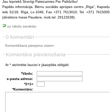
Jau Iepriekš Sirsnīgi Pateicamies Par Palīdzību!
Papildu informācija: Bērnu sociālās aprūpes centrs „Rīga”, Kapseļu
ielā 31/18, Rīga, Lv-1046, Fax +371 7613010, Tel. +371 7615005
(direktore Inese Paudere, mob.tel. 29122638).
uz rakstu sarakstu
0 komentāri
Komentēšana pieejama visiem.
Komentāra pievienošana
Ar * atzīmētie lauciņi ir jāaizpilda obligāti.
*Vārds:
e-pasta adrese:
*2+1=
*Komentārs: