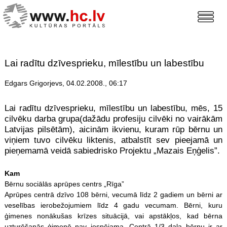
Lai radītu dzīvesprieku, mīlestību un labestību
Edgars Grigorjevs, 04.02.2008., 06:17
Lai radītu dzīvesprieku, mīlestību un labestību, mēs, 15
cilvēku darba grupa(dažādu profesiju cilvēki no vairākām
Latvijas pilsētām), aicinām ikvienu, kuram rūp bērnu un
viņiem tuvo cilvēku liktenis, atbalstīt sev pieejamā un
pieņemamā veidā sabiedrisko Projektu „Mazais Eņģelis”.
Kam
Bērnu sociālās aprūpes centrs „Rīga”
Aprūpes centrā dzīvo 108 bērni, vecumā līdz 2 gadiem un bērni ar
veselības ierobežojumiem līdz 4 gadu vecumam. Bērni, kuru
ģimenes nonākušas krīzes situācijā, vai apstākļos, kad bērna
uzturēšanās ģimenē nav iespējama. Centrā 1/3 daļa bērnu ir ar