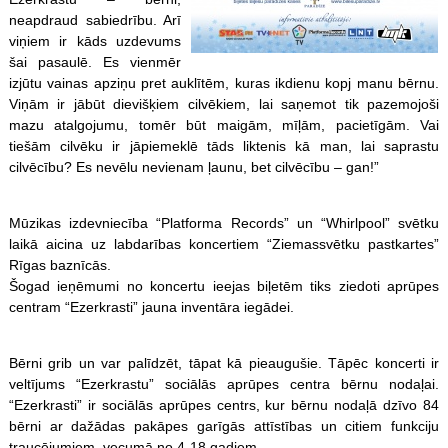
neapdraud sabiedrību. Arī
viņiem ir kāds uzdevums
šai pasaulē. Es vienmēr
izjūtu vainas apziņu pret auklītēm, kuras ikdienu kopj manu bērnu.
Viņām ir jābūt dievišķiem cilvēkiem, lai saņemot tik pazemojoši
mazu atalgojumu, tomēr būt maigām, mīļām, pacietīgām. Vai
tiešām cilvēku ir jāpiemeklē tāds liktenis kā man, lai saprastu
cilvēcību? Es nevēlu nevienam ļaunu, bet cilvēcību – gan!”
Mūzikas izdevniecība “Platforma Records” un “Whirlpool” svētku
laikā aicina uz labdarības koncertiem “Ziemassvētku pastkartes”
Rīgas baznīcās.
Šogad ieņēmumi no koncertu ieejas biļetēm tiks ziedoti aprūpes
centram “Ezerkrasti” jauna inventāra iegādei.
Bērni grib un var palīdzēt, tāpat kā pieaugušie. Tāpēc koncerti ir
veltījums “Ezerkrastu” sociālās aprūpes centra bērnu nodaļai.
“Ezerkrasti” ir sociālās aprūpes centrs, kur bērnu nodaļā dzīvo 84
bērni ar dažādas pakāpes garīgās attīstības un citiem funkciju
traucējumiem, vecumā no 4-18 gadiem.