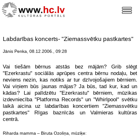
Labdarības koncerts- "Ziemassvētku pastkartes"
Jānis Penka, 08.12.2006., 09:28
Vai tiešām bērnus atstās bez mājām? Grib slēgt
"Ezerkrastu" sociālās aprūpes centra bērnu nodaļu, bet
neviens nezin, kas notiks ar tur dzīvojošajiem bērniem.
Vai viņiem būs jaunas mājas? Ja būs, tad kur, kad un
kādas? Lai palīdzētu "Ezerkrastu" bērniem, mūzikas
izdevniecība "Platforma Records" un "Whirlpool" svētku
laikā aicina uz labdarības koncertiem "Ziemassvētku
pastkartes" Rīgas baznīcās un Valmieras kultūras
centrā.
Riharda mamma – Biruta Ozoliņa, mūziķe: