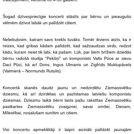
Šogad dzīvespriecīgie koncerti stāstīs par bērnu un pieaugušo
vēlmēm dzīvot labāk un palīdzēt citiem.
Neliekuļosim, katram savs krekls tuvāks. Tomēr ikviens atzīs, ka ir
reizes, kad gribas kādam palīdzēt, kad sažņaudzas sirds, redzot
kādu, kuram neiet tik labi, kā pašam. Lūk, par šiem brīžiem dziedās
bērnu radošā studija “Pekšņi” un komponists Valts Pūce ar sievu
Daci Pūci, kā arī Dons, Ingus Ulmanis un Zigfrīds Muktupāvels
(Valmierā – Normunds Rutulis).
Koncertā skanēs daudz jaunu un nedzirdētu Ziemassvētku
dziesmu, kā arī dzirdētas un pazīstamas latviešu komponistu
dziesmas. Dziesmu laikā bērni lasīs pašu rakstītas Ziemassvētku
pastkartes Ziemassvētku zvaigznei, savai omītei, Dievam,
Mīlestībai, nosalušam sunītim un citiem.
Visi koncertu apmeklētāji ir laipni aicināti palīdzēt jaunajām