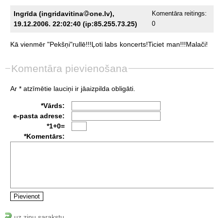
Ingrīda (ingridavitina
one.lv),
Komentāra reitings:
19.12.2006. 22:02:40 (ip:85.255.73.25)
0
Kā
vienmēr
"Pekšņi"rullē!!!Ļoti
labs
koncerts!Ticiet
man!!!Malači!
Komentāra pievienošana
Ar * atzīmētie lauciņi ir jāaizpilda obligāti.
*Vārds:
e-pasta adrese:
*1+0=
*Komentārs:
uz ziņu sarakstu