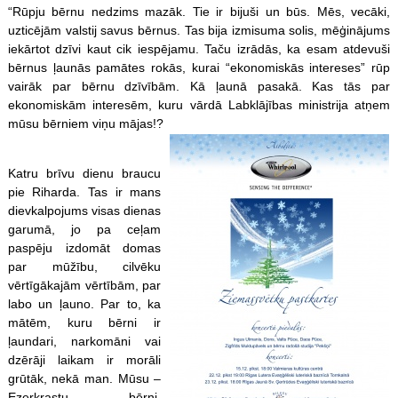
“Rūpju bērnu nedzims mazāk. Tie ir bijuši un būs. Mēs, vecāki,
uzticējām valstij savus bērnus. Tas bija izmisuma solis, mēģinājums
iekārtot dzīvi kaut cik iespējamu. Taču izrādās, ka esam atdevuši
bērnus ļaunās pamātes rokās, kurai “ekonomiskās intereses” rūp
vairāk par bērnu dzīvībām. Kā ļaunā pasakā. Kas tās par
ekonomiskām interesēm, kuru vārdā Labklājības ministrija atņem
mūsu bērniem viņu mājas!?
Katru brīvu dienu braucu
pie Riharda. Tas ir mans
dievkalpojums visas dienas
garumā, jo pa ceļam
paspēju izdomāt domas
par mūžību, cilvēku
vērtīgākajām vērtībām, par
labo un ļauno. Par to, ka
mātēm, kuru bērni ir
ļaundari, narkomāni vai
dzērāji laikam ir morāli
grūtāk, nekā man. Mūsu –
Ezerkrastu – bērni,