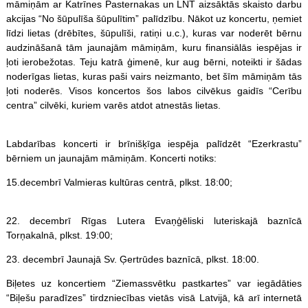
māmiņām ar Katrīnes Pasternakas un LNT aizsāktās skaisto darbu
akcijas “No šūpulīša šūpulītim” palīdzību. Nākot uz koncertu, ņemiet
līdzi lietas (drēbītes, šūpulīši, ratiņi u.c.), kuras var noderēt bērnu
audzināšanā tām jaunajām māmiņām, kuru finansiālās iespējas ir
ļoti ierobežotas. Teju katrā ģimenē, kur aug bērni, noteikti ir šādas
noderīgas lietas, kuras paši vairs neizmanto, bet šīm māmiņām tās
ļoti noderēs. Visos koncertos šos labos cilvēkus gaidīs “Cerību
centra” cilvēki, kuriem varēs atdot atnestās lietas.
Labdarības koncerti ir brīnišķīga iespēja palīdzēt “Ezerkrastu”
bērniem un jaunajām māmiņām. Koncerti notiks:
15.decembrī Valmieras kultūras centrā, plkst. 18:00;
22. decembrī Rīgas Lutera Evaņģēliski luteriskajā baznīcā
Torņakalnā, plkst. 19:00;
23. decembrī Jaunajā Sv. Ģertrūdes baznīcā, plkst. 18:00.
Biļetes uz koncertiem “Ziemassvētku pastkartes” var iegādāties
“Biļešu paradīzes” tirdzniecības vietās visā Latvijā, kā arī internetā