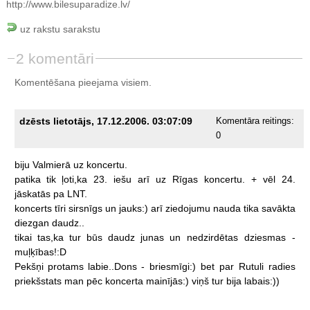
http://www.bilesuparadize.lv/
uz rakstu sarakstu
2 komentāri
Komentēšana pieejama visiem.
dzēsts lietotājs, 17.12.2006. 03:07:09
Komentāra reitings:
0
biju
Valmierā
uz
koncertu.
patika
tik
ļoti,ka
23.
iešu
arī
uz
Rīgas
koncertu.
+
vēl
24.
jāskatās
pa
LNT.
koncerts
tīri
sirsnīgs
un
jauks:)
arī
ziedojumu
nauda
tika
savākta
diezgan
daudz..
tikai
tas,ka
tur
būs
daudz
junas
un
nedzirdētas
dziesmas
-
muļķības!:D
Pekšņi
protams
labie..Dons
-
briesmīgi:)
bet
par
Rutuli
radies
priekšstats
man
pēc
koncerta
mainījās:)
viņš
tur
bija
labais:))