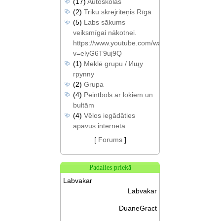
(17)
Autoskolas
(2)
Triku skrejriteņis Rīgā
(5)
Labs sākums
veiksmīgai nākotnei.
https://www.youtube.com/watch?
v=elyG6T9uj9Q
(1)
Meklē grupu / Ищу
группу
(2)
Grupa
(4)
Peintbols ar lokiem un
bultām
(4)
Vēlos iegādāties
apavus internetā
[
Forums
]
Padalies priekā
Labvakar
Labvakar
DuaneGract