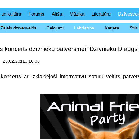
 un kultūra
Forums
Afiša
Mūzika
Literatūra
Dzīvesvei
Zaļais dzīvesveids
Ceļojumi
Labdarība
Karjera
Stil
s koncerts dzīvnieku patversmei "Dzīvnieku Draugs
 25.02.2011., 16:06
 koncerts ar izklaidējoši informatīvu saturu veltīts pat