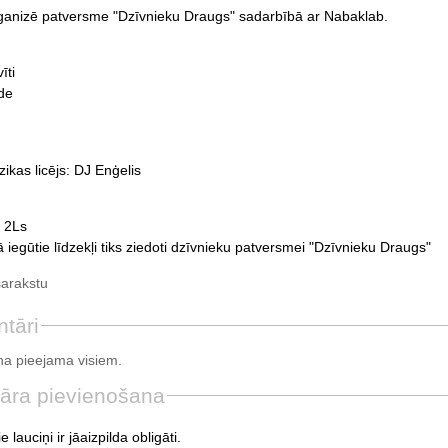
anizē patversme "Dzīvnieku Draugs" sadarbībā ar Nabaklab.
īti
de
ikas licējs: DJ Enģelis
 2Ls
iegūtie līdzekļi tiks ziedoti dzīvnieku patversmei "Dzīvnieku Draugs"
sarakstu
tāri
a pieejama visiem.
āra pievienošana
e lauciņi ir jāaizpilda obligāti.