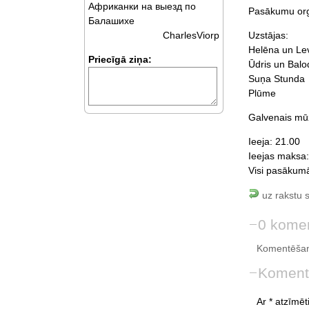
Африканки на выезд по
Pasākumu org
Балашихе
Uzstājas:
CharlesViorp
Helēna un Lev
Priecīgā ziņa:
Ūdris un Balo
Suņa Stunda
Plūme
Galvenais mūz
Ieeja: 21.00
Ieejas maksa:
Visi pasākumā 
uz rakstu 
0 komen
Komentēšan
Koment
Ar * atzīmēti