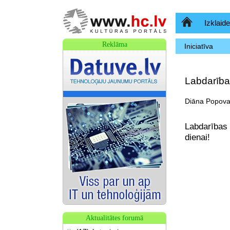
Sākumlapa
Izklaide
Reklāma
Iniciatīva
Labdarība
Diāna Popova,
Labdarības
dienai!
Aktualitātes forumā