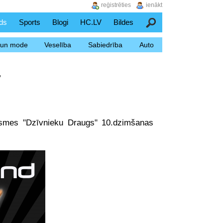
reģistrēties
ienākt
ds
Sports
Blogi
HC.LV
Bildes
Meklēšana
s un mode
Veselība
Sabiedrība
Auto
"
versmes "Dzīvnieku Draugs" 10.dzimšanas