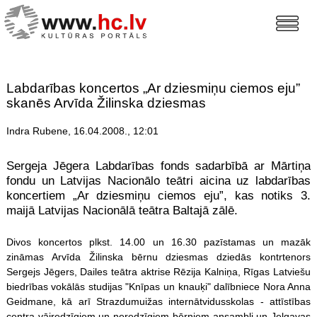
Labdarības koncertos „Ar dziesmiņu ciemos eju”
skanēs Arvīda Žilinska dziesmas
Indra Rubene, 16.04.2008., 12:01
Sergeja Jēgera Labdarības fonds sadarbībā ar Mārtiņa
fondu un Latvijas Nacionālo teātri aicina uz labdarības
koncertiem „Ar dziesmiņu ciemos eju”, kas notiks 3.
maijā Latvijas Nacionālā teātra Baltajā zālē.
Divos koncertos plkst. 14.00 un 16.30 pazīstamas un mazāk
zināmas Arvīda Žilinska bērnu dziesmas dziedās kontrtenors
Sergejs Jēgers, Dailes teātra aktrise Rēzija Kalniņa, Rīgas Latviešu
biedrības vokālās studijas "Knīpas un knauķi" dalībniece Nora Anna
Geidmane, kā arī Strazdumuižas internātvidusskolas - attīstības
centra vājredzīgiem un neredzīgiem bērniem ansambļi un Jelgavas