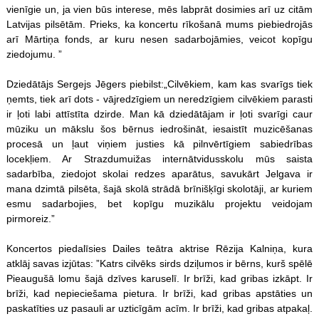
vienīgie un, ja vien būs interese, mēs labprāt dosimies arī uz citām
Latvijas pilsētām. Prieks, ka koncertu rīkošanā mums piebiedrojās
arī Mārtiņa fonds, ar kuru nesen sadarbojāmies, veicot kopīgu
ziedojumu. ”
Dziedātājs Sergejs Jēgers piebilst:„Cilvēkiem, kam kas svarīgs tiek
ņemts, tiek arī dots - vājredzīgiem un neredzīgiem cilvēkiem parasti
ir ļoti labi attīstīta dzirde. Man kā dziedātājam ir ļoti svarīgi caur
mūziku un mākslu šos bērnus iedrošināt, iesaistīt muzicēšanas
procesā un ļaut viņiem justies kā pilnvērtīgiem sabiedrības
locekļiem. Ar Strazdumuižas internātvidusskolu mūs saista
sadarbība, ziedojot skolai redzes aparātus, savukārt Jelgava ir
mana dzimtā pilsēta, šajā skolā strādā brīnišķīgi skolotāji, ar kuriem
esmu sadarbojies, bet kopīgu muzikālu projektu veidojam
pirmoreiz.”
Koncertos piedalīsies Dailes teātra aktrise Rēzija Kalniņa, kura
atklāj savas izjūtas: ”Katrs cilvēks sirds dziļumos ir bērns, kurš spēlē
Pieaugušā lomu šajā dzīves karuselī. Ir brīži, kad gribas izkāpt. Ir
brīži, kad nepieciešama pietura. Ir brīži, kad gribas apstāties un
paskatīties uz pasauli ar uzticīgām acīm. Ir brīži, kad gribas atpakaļ.