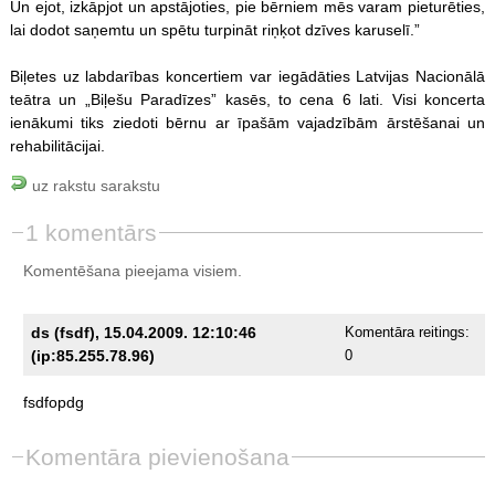
Un ejot, izkāpjot un apstājoties, pie bērniem mēs varam pieturēties,
lai dodot saņemtu un spētu turpināt riņķot dzīves karuselī.”
Biļetes uz labdarības koncertiem var iegādāties Latvijas Nacionālā
teātra un „Biļešu Paradīzes” kasēs, to cena 6 lati. Visi koncerta
ienākumi tiks ziedoti bērnu ar īpašām vajadzībām ārstēšanai un
rehabilitācijai.
uz rakstu sarakstu
1 komentārs
Komentēšana pieejama visiem.
ds (fsdf), 15.04.2009. 12:10:46
Komentāra reitings:
(ip:85.255.78.96)
0
fsdfopdg
Komentāra pievienošana