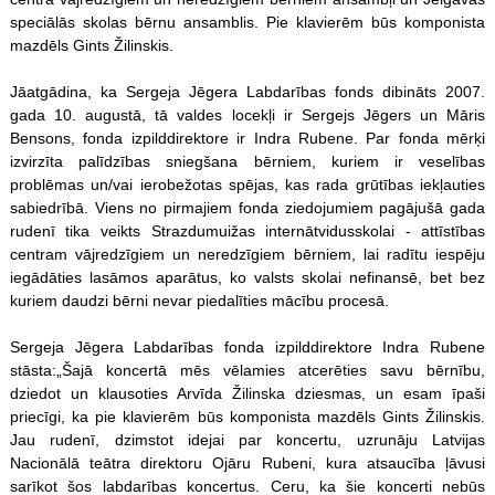
speciālās skolas bērnu ansamblis. Pie klavierēm būs komponista
mazdēls Gints Žilinskis.
Jāatgādina, ka Sergeja Jēgera Labdarības fonds dibināts 2007.
gada 10. augustā, tā valdes locekļi ir Sergejs Jēgers un Māris
Bensons, fonda izpilddirektore ir Indra Rubene. Par fonda mērķi
izvirzīta palīdzības sniegšana bērniem, kuriem ir veselības
problēmas un/vai ierobežotas spējas, kas rada grūtības iekļauties
sabiedrībā. Viens no pirmajiem fonda ziedojumiem pagājušā gada
rudenī tika veikts Strazdumuižas internātvidusskolai - attīstības
centram vājredzīgiem un neredzīgiem bērniem, lai radītu iespēju
iegādāties lasāmos aparātus, ko valsts skolai nefinansē, bet bez
kuriem daudzi bērni nevar piedalīties mācību procesā.
Sergeja Jēgera Labdarības fonda izpilddirektore Indra Rubene
stāsta:„Šajā koncertā mēs vēlamies atcerēties savu bērnību,
dziedot un klausoties Arvīda Žilinska dziesmas, un esam īpaši
priecīgi, ka pie klavierēm būs komponista mazdēls Gints Žilinskis.
Jau rudenī, dzimstot idejai par koncertu, uzrunāju Latvijas
Nacionālā teātra direktoru Ojāru Rubeni, kura atsaucība ļāvusi
sarīkot šos labdarības koncertus. Ceru, ka šie koncerti nebūs